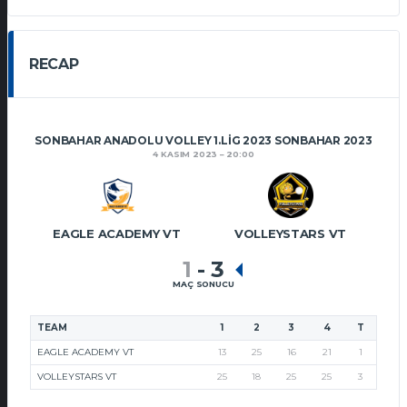
RECAP
SONBAHAR ANADOLU VOLLEY 1.LIG 2023 SONBAHAR 2023
4 KASIM 2023
20:00
EAGLE ACADEMY VT
VOLLEYSTARS VT
1
-
3
MAÇ SONUCU
TEAM
1
2
3
4
T
EAGLE ACADEMY VT
13
25
16
21
1
VOLLEYSTARS VT
25
18
25
25
3