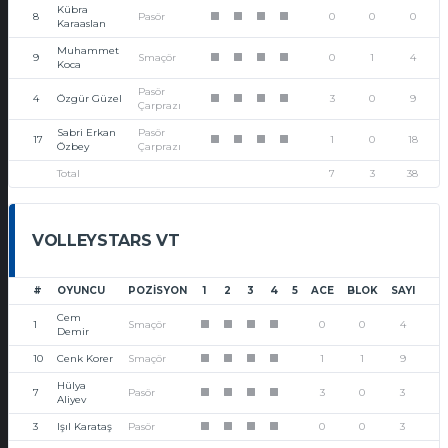
Kübra
8
Pasör
0
0
0
1
1
1
1
Karaaslan
Muhammet
9
Smaçör
0
1
4
1
1
1
1
Koca
Pasör
4
Özgür Güzel
3
0
9
1
1
1
1
Çarprazı
Sabri Erkan
Pasör
17
1
0
18
1
1
1
1
Özbey
Çarprazı
Total
7
3
38
VOLLEYSTARS VT
#
OYUNCU
POZISYON
1
2
3
4
5
ACE
BLOK
SAYI
Cem
1
Smaçör
0
0
4
1
1
1
1
Demir
10
Cenk Korer
Smaçör
1
1
9
1
1
1
1
Hülya
7
Pasör
3
0
3
1
1
1
1
Aliyev
3
Işıl Karataş
Pasör
0
0
3
1
1
1
1