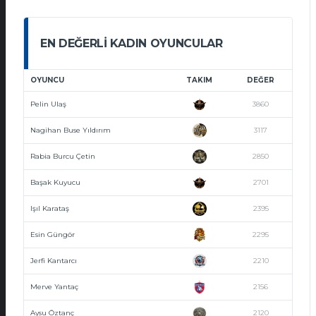
EN DEĞERLI KADIN OYUNCULAR
OYUNCU
TAKIM
DEĞER
Pelin Ulaş
3860
Nagihan Buse Yıldırım
3117
Rabia Burcu Çetin
2850
Başak Kuyucu
2701
Işıl Karataş
2395
Esin Güngör
2295
Jerfi Kantarcı
2210
Merve Yantaç
2156
Aysu Öztanç
2120