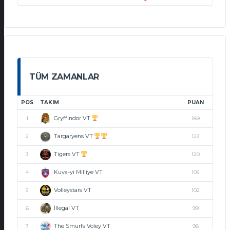
TÜM ZAMANLAR
POS
TAKIM
PUAN
Gryffindor VT
1
189
Targaryens VT
2
123
Tigers VT
3
120
Kuva-yi Milliye VT
4
105
Volleystars VT
5
102
İllegal VT
6
99
The Smurfs Voley VT
7
98