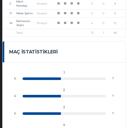
Mert
2
Smaçör
0
0
8
1
1
1
1
Karataş
11
Mete Şahin
Smaçör
5
0
6
1
1
1
1
Ramazan
14
Smaçör
4
0
15
1
1
1
1
Soylu
Total
13
1
48
MAÇ İSTATISTIKLERI
1
6
7
2
6
7
3
6
7
4