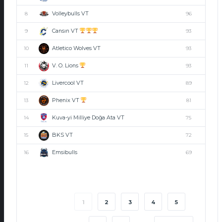
Volleybulls VT
8
96
Cansın VT
9
93
Atletico Wolves VT
10
93
V. O. Lions
11
93
Livercool VT
12
89
Phenix VT
13
81
Kuva-yi Milliye Doğa Ata VT
14
75
BKS VT
15
72
Emsibulls
16
69
1
2
3
4
5