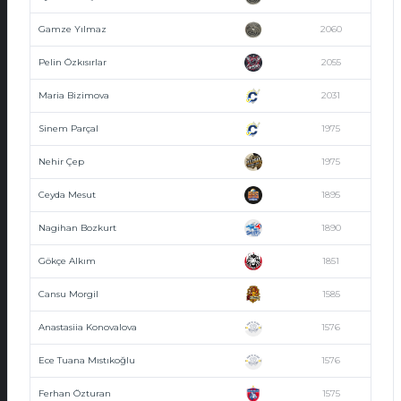
Gamze Yılmaz
2060
Pelin Özkısırlar
2055
Maria Bizimova
2031
Sinem Parçal
1975
Nehir Çep
1975
Ceyda Mesut
1895
Nagihan Bozkurt
1890
Gökçe Alkım
1851
Cansu Morgil
1585
Anastasiia Konovalova
1576
Ece Tuana Mıstıkoğlu
1576
Ferhan Özturan
1575