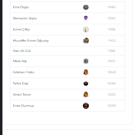
Enis Özgü
14360
Ramazan Soylu
12563
Emre Çiftçi
11938
Muzaffer Emre Oğuzay
11423
Hacı Ali Gül
11386
Mete Alp
11002
Gökhan Yıldız
10549
Talha Ergi
10286
Sinan Torun
10253
Enes Durmuş
10039