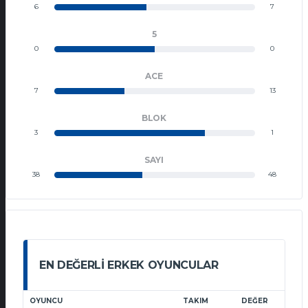
6
7
5
0
0
ACE
7
13
BLOK
3
1
SAYI
38
48
EN DEĞERLI ERKEK OYUNCULAR
OYUNCU
TAKIM
DEĞER