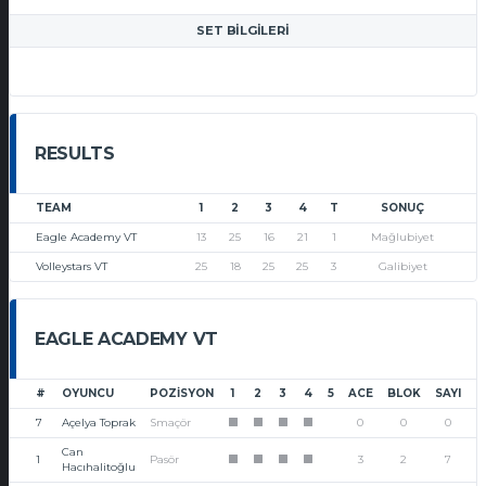
SET BILGILERI
RESULTS
TEAM
1
2
3
4
T
SONUÇ
Eagle Academy VT
13
25
16
21
1
Mağlubiyet
Volleystars VT
25
18
25
25
3
Galibiyet
EAGLE ACADEMY VT
#
OYUNCU
POZISYON
1
2
3
4
5
ACE
BLOK
SAYI
7
Açelya Toprak
Smaçör
0
0
0
1
1
1
1
Can
1
Pasör
3
2
7
1
1
1
1
Hacıhalitoğlu