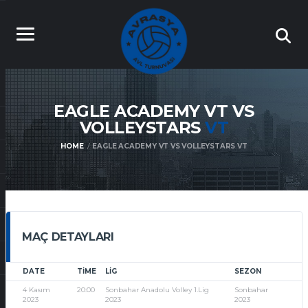
EAGLE ACADEMY VT VS
VOLLEYSTARS
VT
HOME
EAGLE ACADEMY VT VS VOLLEYSTARS VT
MAÇ DETAYLARI
DATE
TIME
LIG
SEZON
4 Kasım
20:00
Sonbahar Anadolu Volley 1.Lig
Sonbahar
2023
2023
2023