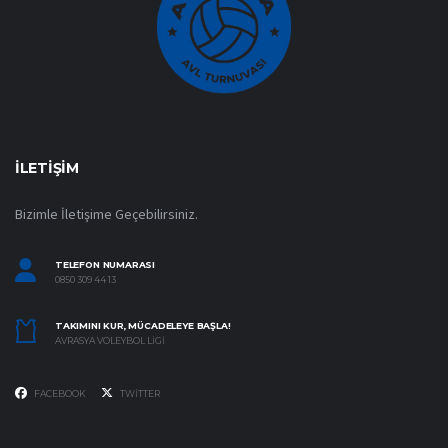
İLETIŞIM
Bizimle İletişime Geçebilirsiniz.
TELEFON NUMARASI
0850 309 44 13
TAKIMINI KUR, MÜCADELEYE BAŞLA!
AVRASYA VOLEYBOL LIGI
FACEBOOK
TWITTER