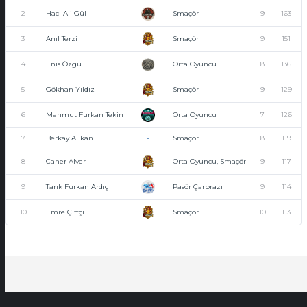
2
Hacı Ali Gül
Smaçör
9
163
3
Anıl Terzi
Smaçör
9
151
4
Enis Özgü
Orta Oyuncu
8
136
5
Gökhan Yıldız
Smaçör
9
129
6
Mahmut Furkan Tekin
Orta Oyuncu
7
126
7
Berkay Alikan
-
Smaçör
8
119
8
Caner Alver
Orta Oyuncu, Smaçör
9
117
9
Tarık Furkan Ardıç
Pasör Çarprazı
9
114
10
Emre Çiftçi
Smaçör
10
113