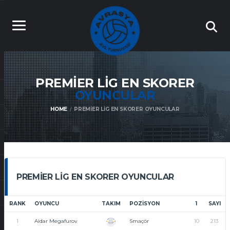
PREMIER LIG EN SKORER
OYUNCULAR
HOME
PREMIER LIG EN SKORER OYUNCULAR
PREMIER LIG EN SKORER OYUNCULAR
RANK
OYUNCU
TAKIM
POZISYON
1
SAYI
1
Aidar Megafurov
Smaçör
10
213