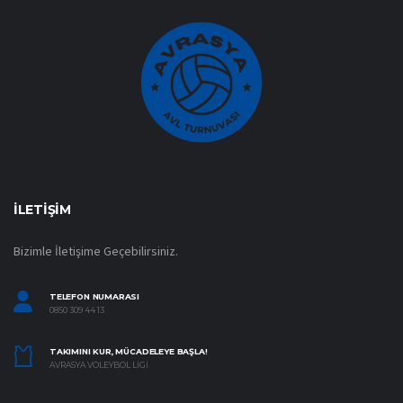
İLETIŞIM
Bizimle İletişime Geçebilirsiniz.
TELEFON NUMARASI
0850 309 44 13
TAKIMINI KUR, MÜCADELEYE BAŞLA!
AVRASYA VOLEYBOL LIGI