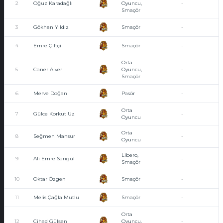
2
Oğuz Karadağlı
Oyuncu,
-
Smaçör
3
Gökhan Yıldız
Smaçör
-
4
Emre Çiftçi
Smaçör
-
Orta
5
Caner Alver
Oyuncu,
-
Smaçör
6
Merve Doğan
Pasör
-
Orta
7
Gülce Korkut Uz
-
Oyuncu
Orta
8
Seğmen Mansur
-
Oyuncu
Libero,
9
Ali Emre Sarıgül
-
Smaçör
10
Oktar Özgen
Smaçör
-
11
Melis Çağla Mutlu
Smaçör
-
Orta
12
Cihad Gülşen
Oyuncu,
-