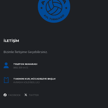
İLETIŞIM
Bizimle İletişime Geçebilirsiniz.
TELEFON NUMARASI
0850 309 44 13
TAKIMINI KUR, MÜCADELEYE BAŞLA!
AVRASYA VOLEYBOL LIGI
FACEBOOK
TWITTER