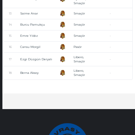
Smaçör
13
Saime Anar
Smaçör
-
14
Burcu Pamukçu
Smaçör
-
15
Emre Yıldız
Smaçör
-
16
Cansu Morgil
Pasör
-
Libero,
17
Ezgi Düzgün Deryalı
-
Smaçör
Libero,
18
Berna Aksoy
-
Smaçör