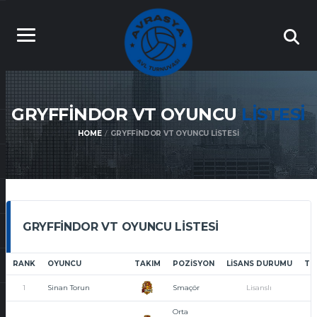
GRYFFINDOR VT OYUNCU
LISTESI
HOME
GRYFFINDOR VT OYUNCU LISTESI
GRYFFINDOR VT OYUNCU LISTESI
RANK
OYUNCU
TAKIM
POZISYON
LISANS DURUMU
TO
1
Sinan Torun
Smaçör
Lisanslı
Orta