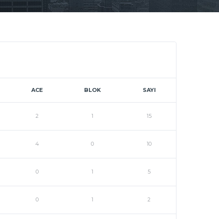
ACE
BLOK
SAYI
2
1
15
4
0
10
0
1
5
0
1
2