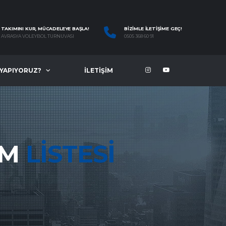
TAKIMINI KUR, MÜCADELEYE BAŞLA!
BIZIMLE İLETIŞIME GEÇ!
AVRASYA VOLEYBOL TURNUVASI
0505 368 60 91
 YAPIYORUZ?
İLETIŞIM
IM
LISTESI