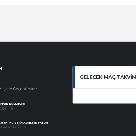
M
GELECEK MAÇ TAKVIM
etişime Geçebilirsiniz.
LEFON NUMARASI
 309 44 13
IMINI KUR, MÜCADELEYE BAŞLA!
ASYA VOLEYBOL LIGI