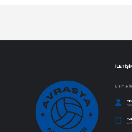
İLETIŞI
Bizimle İl
TE
0850
TAK
AVR