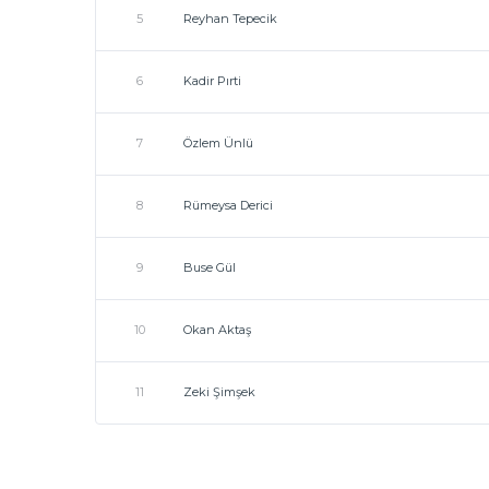
5
Reyhan Tepecik
6
Kadir Pırti
7
Özlem Ünlü
8
Rümeysa Derici
9
Buse Gül
10
Okan Aktaş
11
Zeki Şimşek