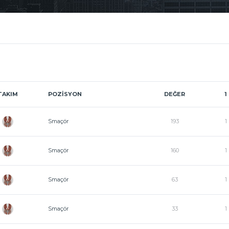
TAKIM
POZISYON
DEĞER
1
Smaçör
193
1
Smaçör
160
1
Smaçör
63
1
Smaçör
33
1