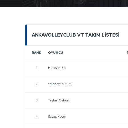
ANKAVOLLEYCLUB VT TAKIM LISTESI
RANK
OYUNCU
1
Hüseyin Efe
2
Selahattin Mutlu
3
Taşkın Özkurt
4
Savaş Koçer