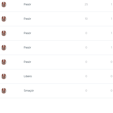
Pasör
25
1
Pasör
10
1
Pasör
0
1
Pasör
0
1
Pasör
0
0
Libero
0
0
Smaçör
0
0