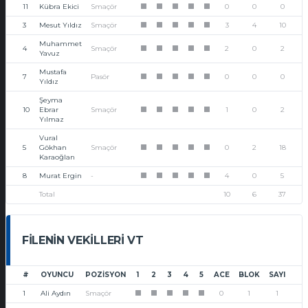
11
Kübra Ekici
Smaçör
0
0
0
1
1
1
1
1
3
Mesut Yıldız
Smaçör
3
4
10
1
1
1
1
1
Muhammet
4
Smaçör
2
0
2
1
1
1
1
1
Yavuz
Mustafa
7
Pasör
0
0
0
1
1
1
1
1
Yıldız
Şeyma
10
Ebrar
Smaçör
1
0
2
1
1
1
1
1
Yılmaz
Vural
5
Gökhan
Smaçör
0
2
18
1
1
1
1
1
Karaoğlan
8
Murat Ergin
-
4
0
5
1
1
1
1
1
Total
10
6
37
FILENIN VEKILLERI VT
#
OYUNCU
POZISYON
1
2
3
4
5
ACE
BLOK
SAYI
1
Ali Aydın
Smaçör
0
1
1
1
1
1
1
1