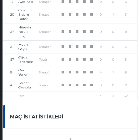
12
Ayça Katı
Smaçör
0
0
0
1
1
1
1
1
Celal
20
Erdem
Smaçör
0
1
3
1
1
1
1
1
Dutar
Hüseyin
27
Faruk
Smaçör
0
0
8
1
1
1
1
1
Kılıç
Metin
2
Smaçör
0
0
5
1
1
1
1
1
Geyik
Oğuz
97
Pasör
0
0
5
1
1
1
1
1
Terlemez
Onur
5
Smaçör
4
1
8
1
1
1
1
1
Yener
Serhat
4
Smaçör
0
0
0
1
1
1
1
1
Ovayolu
Total
4
3
30
MAÇ İSTATISTIKLERI
1