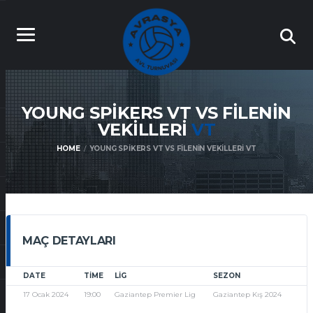
YOUNG SPIKERS VT VS FILENIN
VEKILLERI
VT
HOME
YOUNG SPIKERS VT VS FILENIN VEKILLERI VT
MAÇ DETAYLARI
DATE
TIME
LIG
SEZON
17 Ocak 2024
19:00
Gaziantep Premier Lig
Gaziantep Kış 2024