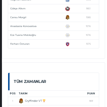
Gökçe Alkım
1851
Cansu Morgil
1585
Anastasiia Konovalova
1576
Ece Tuana Mıstıkoğlu
1576
Ferhan Özturan
1575
TÜM ZAMANLAR
POS
TAKIM
PUAN
Gryffindor VT
1
189