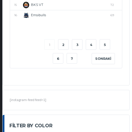
BKS VT
15
72
Emsibulls
16
69
1
2
3
4
5
6
7
SONRAKI
[instagram-feed feed=1]
FILTER BY COLOR