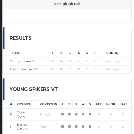
SET BILGILERI
RESULTS
TEAM
1
2
3
4
5
T
SONUÇ
Young Spikers VT
23
24
25
25
13
2
Mağlubiyet
Filenin Vekilleri VT
25
26
15
18
15
3
Galibiyet
YOUNG SPIKERS VT
#
OYUNCU
POZISYON
1
2
3
4
5
ACE
BLOK
SAYI
Coşkun
6
Smaçör
0
0
0
1
1
1
1
1
Genç
Hasibe
1
Pasör
0
0
0
1
1
1
1
1
Öztürk