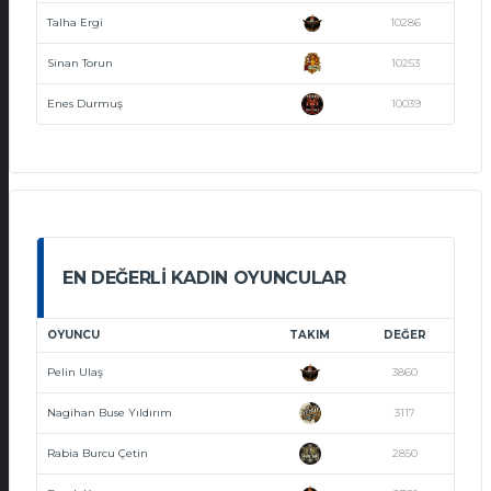
Talha Ergi
10286
Sinan Torun
10253
Enes Durmuş
10039
EN DEĞERLI KADIN OYUNCULAR
OYUNCU
TAKIM
DEĞER
Pelin Ulaş
3860
Nagihan Buse Yıldırım
3117
Rabia Burcu Çetin
2850