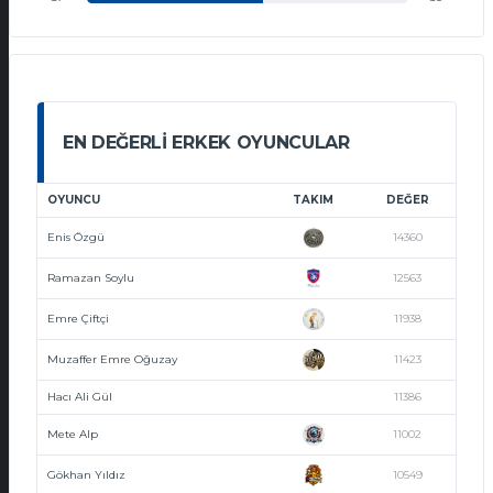
EN DEĞERLI ERKEK OYUNCULAR
OYUNCU
TAKIM
DEĞER
Enis Özgü
14360
Ramazan Soylu
12563
Emre Çiftçi
11938
Muzaffer Emre Oğuzay
11423
Hacı Ali Gül
11386
Mete Alp
11002
Gökhan Yıldız
10549