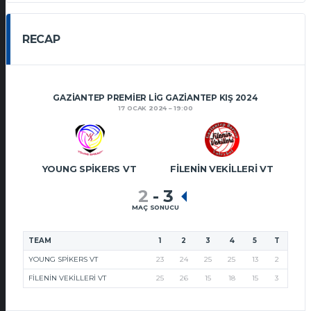
RECAP
GAZIANTEP PREMIER LIG GAZIANTEP KIŞ 2024
17 OCAK 2024
19:00
YOUNG SPIKERS VT
FILENIN VEKILLERI VT
2
-
3
MAÇ SONUCU
TEAM
1
2
3
4
5
T
YOUNG SPIKERS VT
23
24
25
25
13
2
FILENIN VEKILLERI VT
25
26
15
18
15
3