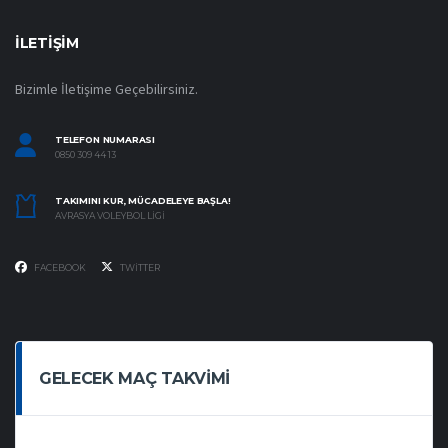
İLETIŞIM
Bizimle İletişime Geçebilirsiniz.
TELEFON NUMARASI
0850 309 44 13
TAKIMINI KUR, MÜCADELEYE BAŞLA!
AVRASYA VOLEYBOL LIGI
FACEBOOK
TWITTER
GELECEK MAÇ TAKVIMI