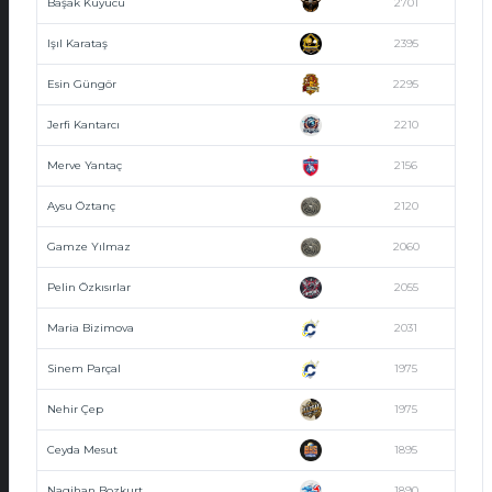
Başak Kuyucu
2701
Işıl Karataş
2395
Esin Güngör
2295
Jerfi Kantarcı
2210
Merve Yantaç
2156
Aysu Öztanç
2120
Gamze Yılmaz
2060
Pelin Özkısırlar
2055
Maria Bizimova
2031
Sinem Parçal
1975
Nehir Çep
1975
Ceyda Mesut
1895
Nagihan Bozkurt
1890