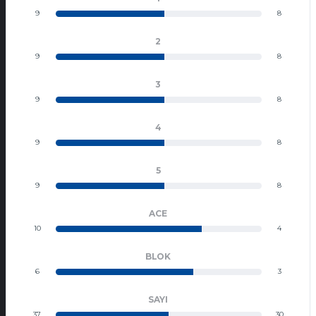
9
8
2
9
8
3
9
8
4
9
8
5
9
8
ACE
10
4
BLOK
6
3
SAYI
37
30