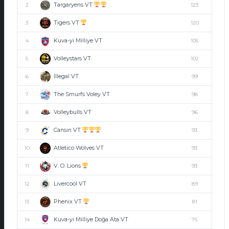
Targaryens VT
2
123
Tigers VT
3
120
Kuva-yi Milliye VT
4
105
Volleystars VT
5
102
İllegal VT
6
99
The Smurfs Voley VT
7
98
Volleybulls VT
8
96
Cansın VT
9
93
Atletico Wolves VT
10
93
V. O. Lions
11
93
Livercool VT
12
89
Phenix VT
13
81
Kuva-yi Milliye Doğa Ata VT
14
75