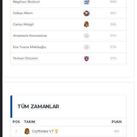
Nagihan Bozkurt
1890
Gökçe Alkım
1851
Cansu Morgil
1585
Anastasiia Konovalova
1576
Ece Tuana Mıstıkoğlu
1576
Ferhan Özturan
1575
TÜM ZAMANLAR
POS
TAKIM
PUAN
Gryffindor VT
1
189