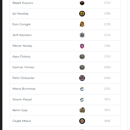
Başak Kuyucu
2701
Işıl Karataş
2395
Esin Güngör
2295
Jerfi Kantarcı
2210
Merve Yantaç
2156
Aysu Öztanç
2120
Gamze Yılmaz
2060
Pelin Özkısırlar
2055
Maria Bizimova
2031
Sinem Parçal
1975
Nehir Çep
1975
Ceyda Mesut
1895