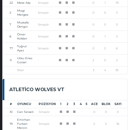
22
Mete Alp
Smaçör
0
1
19
1
1
1
Mugi
2
Smaçör
0
0
3
1
1
1
Mergee
Mustafa
7
Smaçör
0
0
0
1
1
1
Dengiz
Ömer
6
Smaçör
0
1
3
1
1
1
Koldan
Tuğrul
77
Smaçör
0
2
6
1
1
1
Ayaz
Utku Enes
11
-
2
0
2
1
1
1
Gürsel
Total
3
4
35
ATLETICO WOLVES VT
#
OYUNCU
POZISYON
1
2
3
4
5
ACE
BLOK
SAYI
10
Can Tanseli
Smaçör
0
0
0
1
1
1
Emirhan
19
Furkan
Smaçör
2
4
16
1
1
1
Mercin