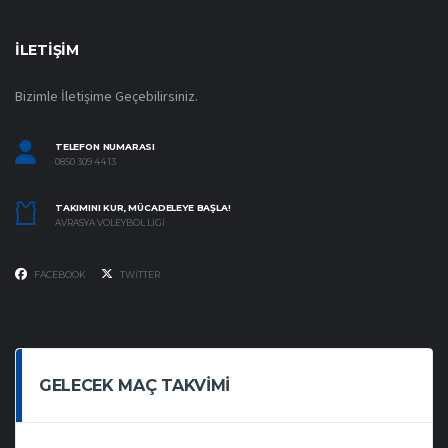
İLETIŞIM
Bizimle İletişime Geçebilirsiniz.
TELEFON NUMARASI
0850 309 44 13
TAKIMINI KUR, MÜCADELEYE BAŞLA!
AVRASYA VOLEYBOL LIGI
FACEBOOK
TWITTER
GELECEK MAÇ TAKVIMI