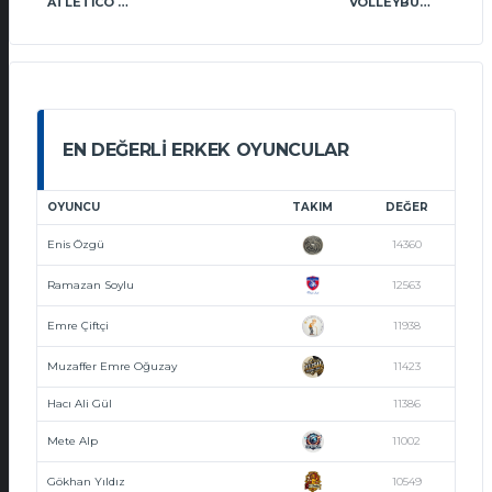
ATLETICO WOLVES VT
VOLLEYBULLS VT
EN DEĞERLI ERKEK OYUNCULAR
OYUNCU
TAKIM
DEĞER
Enis Özgü
14360
Ramazan Soylu
12563
Emre Çiftçi
11938
Muzaffer Emre Oğuzay
11423
Hacı Ali Gül
11386
Mete Alp
11002
Gökhan Yıldız
10549