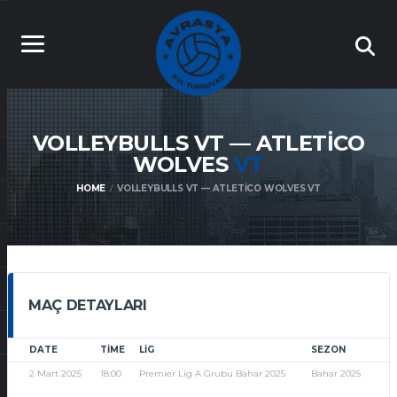
VOLLEYBULLS VT — ATLETICO
WOLVES
VT
HOME
VOLLEYBULLS VT — ATLETICO WOLVES VT
MAÇ DETAYLARI
DATE
TIME
LIG
SEZON
2 Mart 2025
18:00
Premier Lig A Grubu Bahar 2025
Bahar 2025