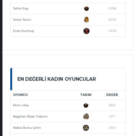
Talha Ergi
10286
Sinan Torun
10253
Enes Durmuş
10039
EN DEĞERLI KADIN OYUNCULAR
OYUNCU
TAKIM
DEĞER
Pelin Ulaş
3860
Nagihan Buse Yıldırım
3117
Rabia Burcu Çetin
2850