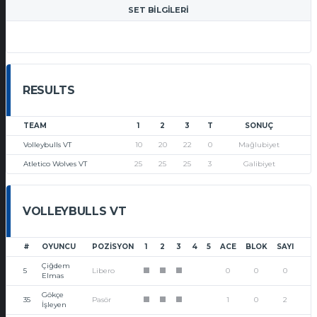
SET BILGILERI
RESULTS
TEAM
1
2
3
T
SONUÇ
Volleybulls VT
10
20
22
0
Mağlubiyet
Atletico Wolves VT
25
25
25
3
Galibiyet
VOLLEYBULLS VT
#
OYUNCU
POZISYON
1
2
3
4
5
ACE
BLOK
SAYI
Çiğdem
5
Libero
0
0
0
1
1
1
Elmas
Gökçe
35
Pasör
1
0
2
1
1
1
İşleyen