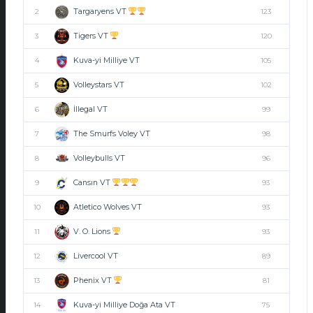
Targaryens VT
2
123
Tigers VT
3
120
Kuva-yi Milliye VT
4
105
Volleystars VT
5
102
İllegal VT
6
99
The Smurfs Voley VT
7
98
Volleybulls VT
8
96
Cansın VT
9
93
Atletico Wolves VT
10
93
V. O. Lions
11
93
Livercool VT
12
89
Phenix VT
13
81
Kuva-yi Milliye Doğa Ata VT
14
75