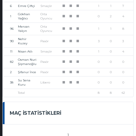
6
Emre Çiftçi
Smaçör
1
1
7
1
1
1
Gökhan
Orta
1
0
2
4
1
1
1
Yağlıcı
Oyuncu
Mervan
Orta
96
1
1
8
1
1
1
Yalçın
Oyuncu
Nehir
90
Pasör
3
0
3
1
1
1
Kuzey
11
Nisan Atlı
Smaçör
1
0
4
1
1
1
Osman Nuri
82
Pasör
0
0
0
1
1
1
Şişmanoğlu
2
Şifanur İnce
Pasör
0
0
0
1
1
1
Su Sena
38
Libero
0
0
0
1
1
1
Kuru
Total
8
8
42
MAÇ İSTATISTIKLERI
1