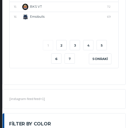
BKS VT
15
72
Emsibulls
16
69
1
2
3
4
5
6
7
SONRAKI
[instagram-feed feed=1]
FILTER BY COLOR