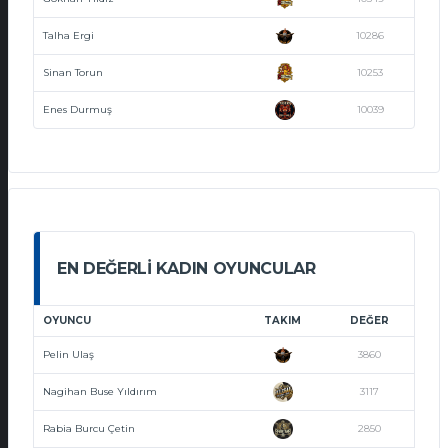
Talha Ergi
10286
Sinan Torun
10253
Enes Durmuş
10039
EN DEĞERLI KADIN OYUNCULAR
OYUNCU
TAKIM
DEĞER
Pelin Ulaş
3860
Nagihan Buse Yıldırım
3117
Rabia Burcu Çetin
2850