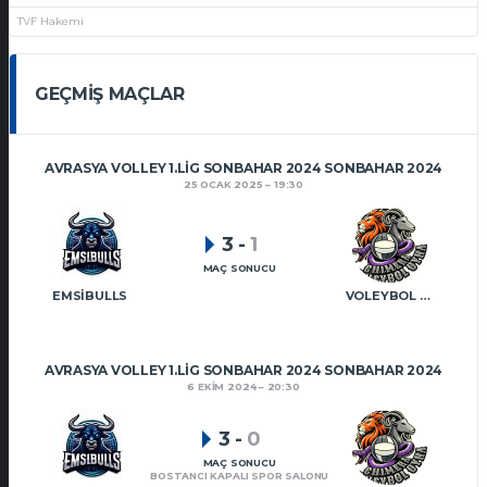
TVF Hakemi
GEÇMIŞ MAÇLAR
AVRASYA VOLLEY 1.LIG SONBAHAR 2024 SONBAHAR 2024
25 OCAK 2025
19:30
3
-
1
MAÇ SONUCU
EMSIBULLS
VOLEYBOL OYNA CHIMERA
AVRASYA VOLLEY 1.LIG SONBAHAR 2024 SONBAHAR 2024
6 EKIM 2024
20:30
3
-
0
MAÇ SONUCU
BOSTANCI KAPALI SPOR SALONU