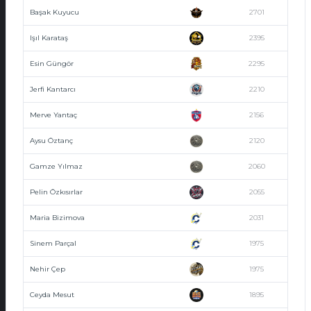
Başak Kuyucu
2701
Işıl Karataş
2395
Esin Güngör
2295
Jerfi Kantarcı
2210
Merve Yantaç
2156
Aysu Öztanç
2120
Gamze Yılmaz
2060
Pelin Özkısırlar
2055
Maria Bizimova
2031
Sinem Parçal
1975
Nehir Çep
1975
Ceyda Mesut
1895