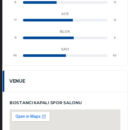
8
12
ACE
17
12
BLOK
9
6
SAYI
65
62
VENUE
BOSTANCI KAPALI SPOR SALONU