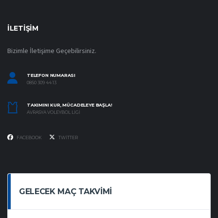
İLETIŞIM
Bizimle İletişime Geçebilirsiniz.
TELEFON NUMARASI
0850 309 44 13
TAKIMINI KUR, MÜCADELEYE BAŞLA!
AVRASYA VOLEYBOL LIGI
FACEBOOK
TWITTER
GELECEK MAÇ TAKVIMI