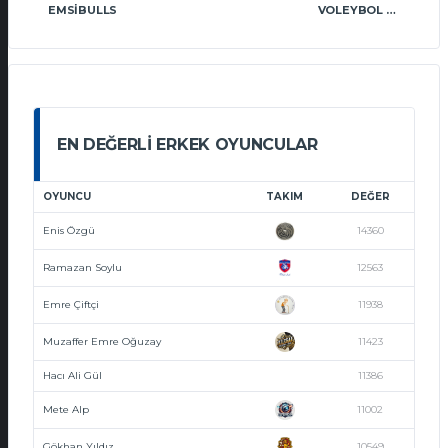
EMSIBULLS
VOLEYBOL OYNA CHIMERA
EN DEĞERLI ERKEK OYUNCULAR
OYUNCU
TAKIM
DEĞER
Enis Özgü
14360
Ramazan Soylu
12563
Emre Çiftçi
11938
Muzaffer Emre Oğuzay
11423
Hacı Ali Gül
11386
Mete Alp
11002
Gökhan Yıldız
10549