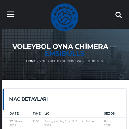
VOLEYBOL OYNA CHIMERA —
EMSIBULLS
HOME
VOLEYBOL OYNA CHIMERA — EMSIBULLS
MAÇ DETAYLARI
DATE
TIME
LIG
SEZON
27 Nisan
21:30
Avrasya Volley 1.Lig B Grubu Bahar
Bahar
2025
2025
2025