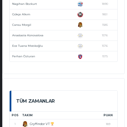
Nagihan Bozkurt
1890
Gökçe Alkım
1851
Cansu Morgil
1585
Anastasiia Konovalova
1576
Ece Tuana Mıstıkoğlu
1576
Ferhan Özturan
1575
TÜM ZAMANLAR
POS
TAKIM
PUAN
Gryffindor VT
1
189