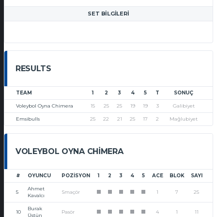
SET BILGILERI
RESULTS
TEAM
1
2
3
4
5
T
SONUÇ
Voleybol Oyna Chimera
15
25
25
19
19
3
Galibiyet
Emsibulls
25
22
21
25
17
2
Mağlubiyet
VOLEYBOL OYNA CHIMERA
#
OYUNCU
POZISYON
1
2
3
4
5
ACE
BLOK
SAYI
Ahmet
5
Smaçör
1
7
25
1
1
1
1
1
Kavalcı
Burak
10
Pasör
4
1
11
1
1
1
1
1
Üstün