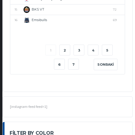
BKS VT
15
72
Emsibulls
16
69
1
2
3
4
5
6
7
SONRAKI
[instagram-feed feed=1]
FILTER BY COLOR