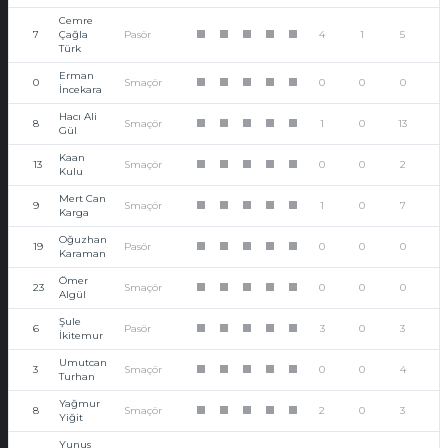
Cemre
7
Çağla
Pasör
4
1
5
1
1
1
1
1
Türk
Erman
0
Smaçör
0
0
0
1
1
1
1
1
İncekara
Hacı Ali
8
Smaçör
1
0
13
1
1
1
1
1
Gül
Kaan
13
Smaçör
0
0
2
1
1
1
1
1
Kulu
Mert Can
9
Smaçör
1
0
7
1
1
1
1
1
Karga
Oğuzhan
19
Pasör
0
0
0
1
1
1
1
1
Karaman
Ömer
23
Smaçör
0
0
0
1
1
1
1
1
Algül
Şule
6
Pasör
3
0
3
1
1
1
1
1
İkitemur
Umutcan
3
Smaçör
0
0
4
1
1
1
1
1
Turhan
Yağmur
8
Smaçör
2
0
3
1
1
1
1
1
Yiğit
Yunus