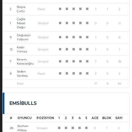
Büşra
2
Pasör
1
1
2
1
1
1
1
1
Çullu
Çağla
1
Masal
Smaçör
0
0
0
1
1
1
1
1
Dağcı
Doğukan
9
Smaçör
1
0
6
1
1
1
1
1
Yıldırım
Kadir
13
Smaçör
1
0
1
1
1
1
1
1
Yılmaz
Kerem
7
Smaçör
7
0
18
1
1
1
1
1
Karacaoğlu
Seden
9
Pasör
2
0
2
1
1
1
1
1
Sanbay
Total
17
9
65
EMSIBULLS
#
OYUNCU
POZISYON
1
2
3
4
5
ACE
BLOK
SAYI
Burhan
28
Smaçör
0
1
2
1
1
1
1
1
Alibaş