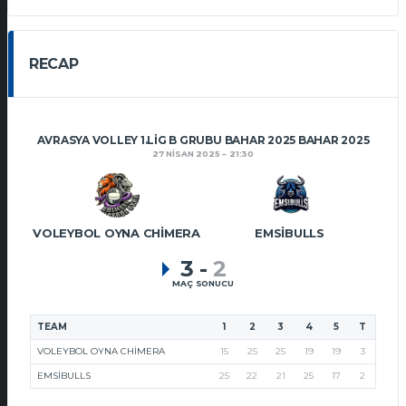
RECAP
AVRASYA VOLLEY 1.LIG B GRUBU BAHAR 2025 BAHAR 2025
27 NISAN 2025
21:30
VOLEYBOL OYNA CHIMERA
EMSIBULLS
3
-
2
MAÇ SONUCU
TEAM
1
2
3
4
5
T
VOLEYBOL OYNA CHIMERA
15
25
25
19
19
3
EMSIBULLS
25
22
21
25
17
2