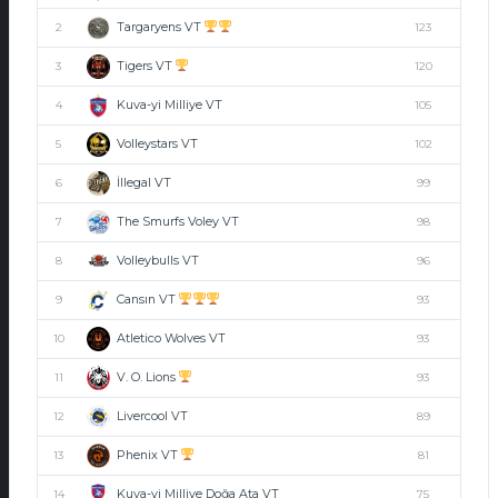
Targaryens VT
2
123
Tigers VT
3
120
Kuva-yi Milliye VT
4
105
Volleystars VT
5
102
İllegal VT
6
99
The Smurfs Voley VT
7
98
Volleybulls VT
8
96
Cansın VT
9
93
Atletico Wolves VT
10
93
V. O. Lions
11
93
Livercool VT
12
89
Phenix VT
13
81
Kuva-yi Milliye Doğa Ata VT
14
75