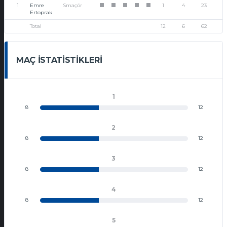
1
Emre
Smaçör
1
4
23
1
1
1
1
1
Ertoprak
Total
12
6
62
MAÇ İSTATISTIKLERI
1
8
12
2
8
12
3
8
12
4
8
12
5