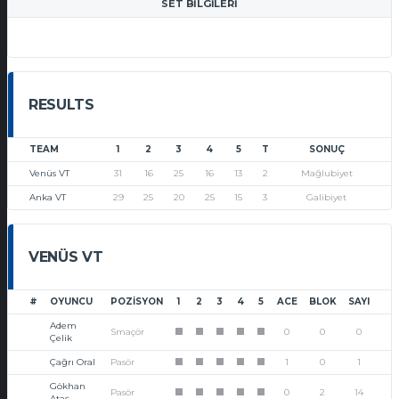
SET BILGILERI
RESULTS
TEAM
1
2
3
4
5
T
SONUÇ
Venüs VT
31
16
25
16
13
2
Mağlubiyet
Anka VT
29
25
20
25
15
3
Galibiyet
VENÜS VT
#
OYUNCU
POZISYON
1
2
3
4
5
ACE
BLOK
SAYI
Adem
Smaçör
0
0
0
1
1
1
1
1
Çelik
Çağrı Oral
Pasör
1
0
1
1
1
1
1
1
Gökhan
Pasör
0
2
14
1
1
1
1
1
Ataş