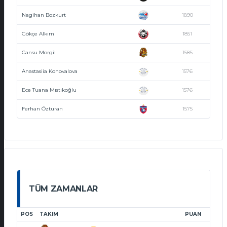
Nagihan Bozkurt
1890
Gökçe Alkım
1851
Cansu Morgil
1585
Anastasiia Konovalova
1576
Ece Tuana Mıstıkoğlu
1576
Ferhan Özturan
1575
TÜM ZAMANLAR
POS
TAKIM
PUAN