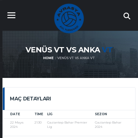
VENÜS VT VS ANKA
VT
HOME
VENÜS VT VS ANKA VT
MAÇ DETAYLARI
DATE
TIME
LIG
SEZON
22 Mayıs
21:30
Gaziantep Bahar Premier
Gaziantep Bahar
2024
Lig
2024