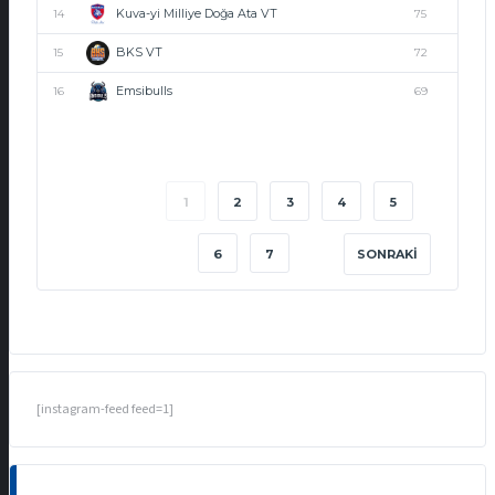
Kuva-yi Milliye Doğa Ata VT
14
75
BKS VT
15
72
Emsibulls
16
69
1
2
3
4
5
6
7
SONRAKI
[instagram-feed feed=1]