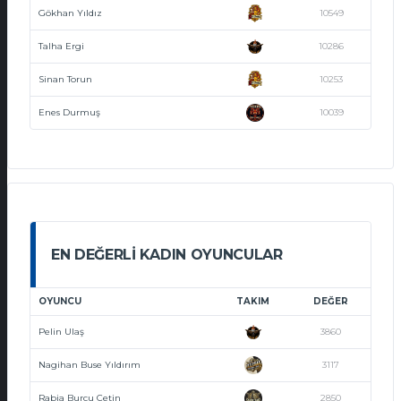
Gökhan Yıldız
10549
Talha Ergi
10286
Sinan Torun
10253
Enes Durmuş
10039
EN DEĞERLI KADIN OYUNCULAR
OYUNCU
TAKIM
DEĞER
Pelin Ulaş
3860
Nagihan Buse Yıldırım
3117
Rabia Burcu Çetin
2850