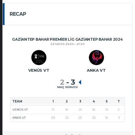
RECAP
GAZIANTEP BAHAR PREMIER LIG GAZIANTEP BAHAR 2024
22 MAYIS 2024
21:30
VENÜS VT
ANKA VT
2
-
3
MAÇ SONUCU
TEAM
1
2
3
4
5
T
VENÜS VT
31
16
25
16
13
2
ANKA VT
29
25
20
25
15
3