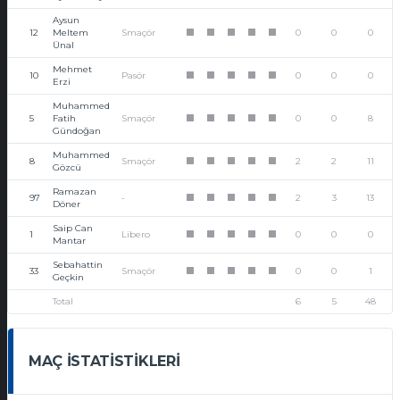
Aysun
12
Meltem
Smaçör
0
0
0
1
1
1
1
1
Ünal
Mehmet
10
Pasör
0
0
0
1
1
1
1
1
Erzi
Muhammed
5
Fatih
Smaçör
0
0
8
1
1
1
1
1
Gündoğan
Muhammed
8
Smaçör
2
2
11
1
1
1
1
1
Gözcü
Ramazan
97
-
2
3
13
1
1
1
1
1
Döner
Saip Can
1
Libero
0
0
0
1
1
1
1
1
Mantar
Sebahattin
33
Smaçör
0
0
1
1
1
1
1
1
Geçkin
Total
6
5
48
MAÇ İSTATISTIKLERI