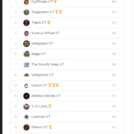
Gryffindor VT
1
189
Targaryens VT
2
123
Tigers VT
3
120
Kuva-yi Milliye VT
4
105
Volleystars VT
5
102
İllegal VT
6
99
The Smurfs Voley VT
7
98
Volleybulls VT
8
96
Cansın VT
9
93
Atletico Wolves VT
10
93
V. O. Lions
11
93
Livercool VT
12
89
Phenix VT
13
81