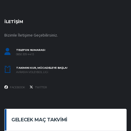
İLETIŞIM
Bizimle İletişime Geçebilirsiniz.
TELEFON NUMARASI
0850 309 44 13
TAKIMINI KUR, MÜCADELEYE BAŞLA!
AVRASYA VOLEYBOL LIGI
FACEBOOK
TWITTER
GELECEK MAÇ TAKVIMI