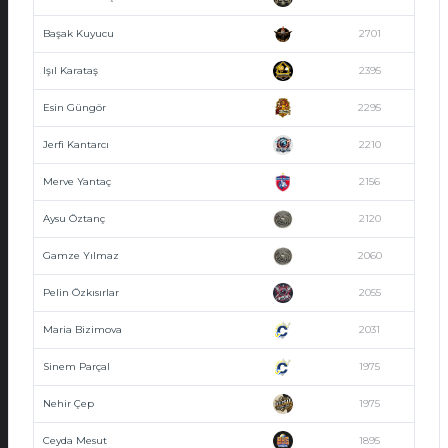
Başak Kuyucu
2701
Işıl Karataş
2395
Esin Güngör
2295
Jerfi Kantarcı
2210
Merve Yantaç
2156
Aysu Öztanç
2120
Gamze Yılmaz
2060
Pelin Özkısırlar
2055
Maria Bizimova
2031
Sinem Parçal
1975
Nehir Çep
1975
Ceyda Mesut
1895