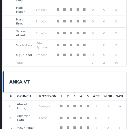
Halil
Smaçör
0
0
15
1
1
1
1
1
Hakan
Harun
Smaçör
0
0
0
1
1
1
1
1
Enes
Serkan
Smaçör
0
0
0
1
1
1
1
1
Aktürk
Orta
Sevda Ateş
1
0
2
1
1
1
1
1
Oyuncu
Uğur Topal
Smaçör
0
0
12
1
1
1
1
1
Total
2
2
44
ANKA VT
#
OYUNCU
POZISYON
1
2
3
4
5
ACE
BLOK
SAYI
Ahmet
6
Smaçör
1
0
14
1
1
1
1
1
Umuç
Alparslan
3
Pasör
0
0
0
1
1
1
1
1
Datlı
12
Aysun Fıray
-
1
0
1
1
1
1
1
1