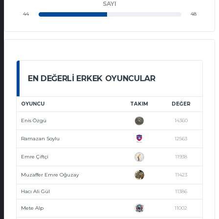
SAYI
44
48
EN DEĞERLI ERKEK OYUNCULAR
OYUNCU
TAKIM
DEĞER
Enis Özgü
14360
Ramazan Soylu
12563
Emre Çiftçi
11938
Muzaffer Emre Oğuzay
11423
Hacı Ali Gül
11386
Mete Alp
11002