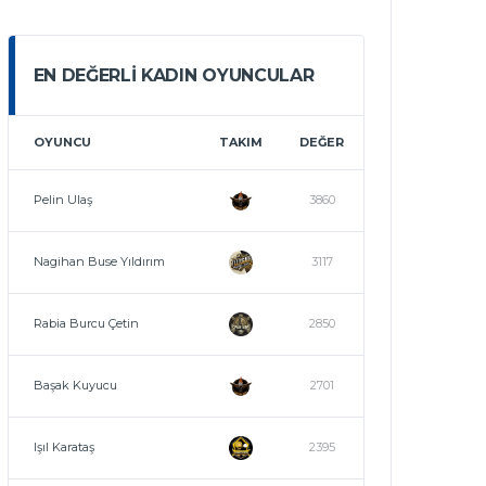
EN DEĞERLI KADIN OYUNCULAR
OYUNCU
TAKIM
DEĞER
Pelin Ulaş
3860
Nagihan Buse Yıldırım
3117
Rabia Burcu Çetin
2850
Başak Kuyucu
2701
Işıl Karataş
2395