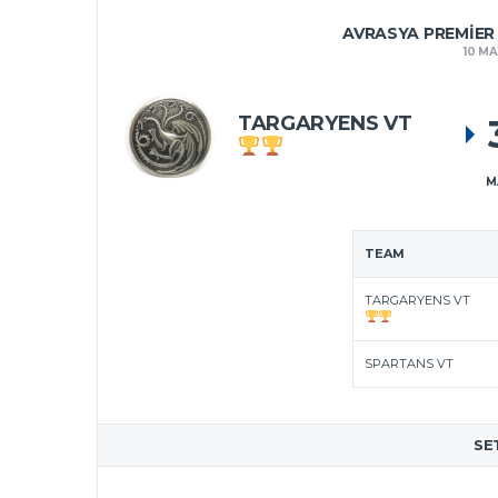
AVRASYA PREMIER
10 MA
TARGARYENS VT
M
TEAM
TARGARYENS VT
SPARTANS VT
SE