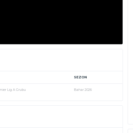
SEZON
mier Lig A Grubu
Bahar 2026