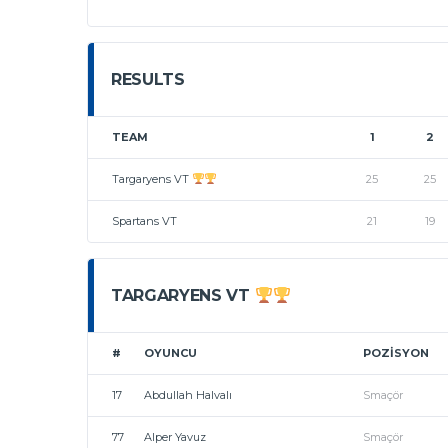
RESULTS
TEAM
1
2
Targaryens VT
25
25
Spartans VT
21
19
TARGARYENS VT
#
OYUNCU
POZISYON
17
Abdullah Halvalı
Smaçör
77
Alper Yavuz
Smaçör