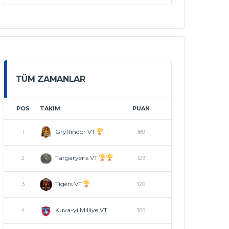
TÜM ZAMANLAR
POS
TAKIM
PUAN
Gryffindor VT
1
189
Targaryens VT
2
123
Tigers VT
3
120
Kuva-yi Milliye VT
4
105