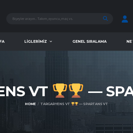
FA
LIGLERIMIZ
GENEL SIRALAMA
NE
ENS VT
— SP
HOME
TARGARYENS VT
— SPARTANS VT