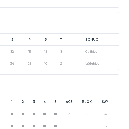
3
4
5
T
SONUÇ
32
15
15
3
Galibiyet
34
25
10
2
Mağlubiyet
1
2
3
4
5
ACE
BLOK
SAYI
2
2
37
1
1
1
1
1
1
1
6
1
1
1
1
1