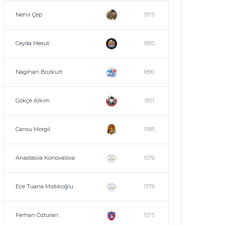
Nehir Çep
1975
Ceyda Mesut
1895
Nagihan Bozkurt
1890
Gökçe Alkım
1851
Cansu Morgil
1585
Anastasiia Konovalova
1576
Ece Tuana Mıstıkoğlu
1576
Ferhan Özturan
1575