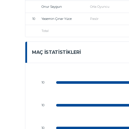
Onur Saygun
Orta Oyuncu
10
Yasemin Çınar Yüce
Pasör
Total
MAÇ İSTATISTIKLERI
10
10
10