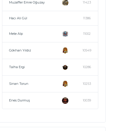
Muzaffer Emre Oğuzay
11423
Hacı Ali Gül
11386
Mete Alp
11002
Gökhan Yıldız
10549
Talha Ergi
10286
Sinan Torun
10253
Enes Durmuş
10039