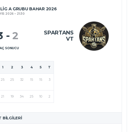
 LIG A GRUBU BAHAR 2026
YIS 2026
21:30
SPARTANS
3
-
2
VT
AÇ SONUCU
1
2
3
4
5
T
25
25
32
15
15
3
21
19
34
25
10
2
T BILGILERI