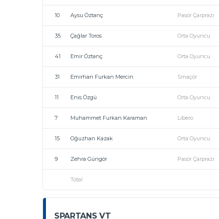
10
Aysu Öztanç
Pasör Çarprazı
35
Çağlar Toros
Orta Oyuncu
41
Emir Öztanç
Orta Oyuncu
31
Emirhan Furkan Mercin
Smaçör
11
Enis Özgü
Orta Oyuncu
7
Muhammet Furkan Karaman
Libero
15
Oğuzhan Kazak
Orta Oyuncu
9
Zehra Güngör
Pasör Çarprazı
Total
SPARTANS VT