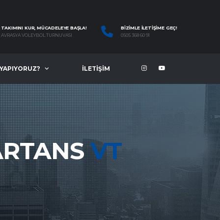
TAKIMINI KUR, MÜCADELEYE BAŞLA!
BIZIMLE İLETIŞIME GEÇ!
AVRASYA VOLEYBOL TURNUVASI
0505 368 60 91
 YAPIYORUZ?
İLETIŞIM
ARTANS
VT