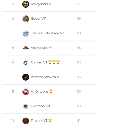
Volleystars VT
5
102
İllegal VT
6
99
The Smurfs Voley VT
7
98
Volleybulls VT
8
96
Cansın VT
9
93
Atletico Wolves VT
10
93
V. O. Lions
11
93
Livercool VT
12
89
Phenix VT
13
81