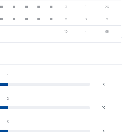
3
1
26
1
1
1
1
1
0
0
0
1
1
1
1
1
10
4
68
1
10
2
10
3
10