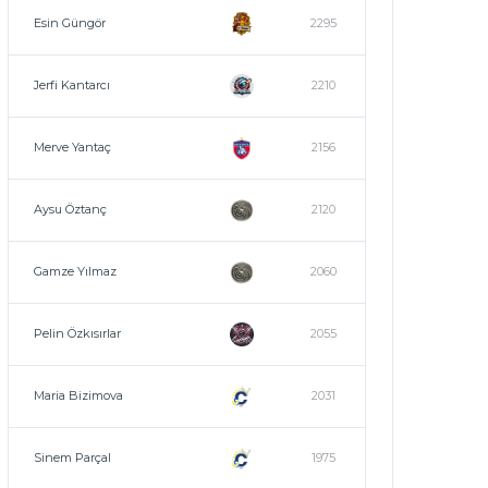
Esin Güngör
2295
Jerfi Kantarcı
2210
Merve Yantaç
2156
Aysu Öztanç
2120
Gamze Yılmaz
2060
Pelin Özkısırlar
2055
Maria Bizimova
2031
Sinem Parçal
1975