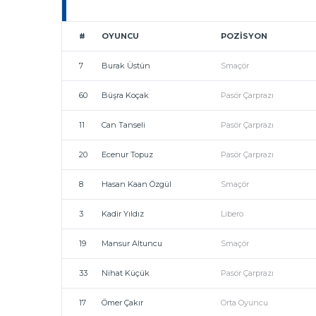
#
OYUNCU
POZISYON
7
Burak Üstün
Smaçör
60
Büşra Koçak
Pasör Çarprazı
11
Can Tanseli
Pasör Çarprazı
20
Ecenur Topuz
Pasör Çarprazı
8
Hasan Kaan Özgül
Smaçör
3
Kadir Yıldız
Libero
19
Mansur Altuncu
Smaçör
33
Nihat Küçük
Pasör Çarprazı
17
Ömer Çakır
Orta Oyuncu