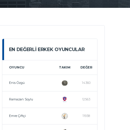
EN DEĞERLI ERKEK OYUNCULAR
OYUNCU
TAKIM
DEĞER
Enis Özgü
14360
Ramazan Soylu
12563
Emre Çiftçi
11938