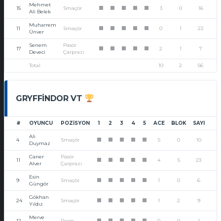
Mehmet
15
Smaçör
3
0
16
1
1
1
1
1
Ali Belek
Muharrem
11
Smaçör
0
1
22
1
1
1
1
1
Ünver
Senem
Pasör
17
2
1
7
1
1
1
1
1
Deveci
Çarprazı
Total
10
2
56
GRYFFINDOR VT
#
OYUNCU
POZISYON
1
2
3
4
5
ACE
BLOK
SAYI
Ali
4
Smaçör
5
0
10
1
1
1
1
1
Duymaz
Caner
Pasör
11
4
5
23
1
1
1
1
1
Alver
Çarprazı
Esin
9
Smaçör
1
0
6
1
1
1
1
1
Güngör
Gökhan
24
Smaçör
1
2
9
1
1
1
1
1
Yıldız
Merve
12
Pasör
0
0
1