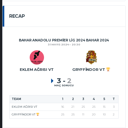
RECAP
BAHAR ANADOLU PREMIER LIG 2024 BAHAR 2024
31 MAYIS 2024
20:30
EKLEM AĞRISI VT
GRYFFINDOR VT
3
-
2
MAÇ SONUCU
TEAM
1
2
3
4
5
T
EKLEM AĞRISI VT
16
21
25
25
15
3
GRYFFINDOR VT
25
25
11
20
10
2