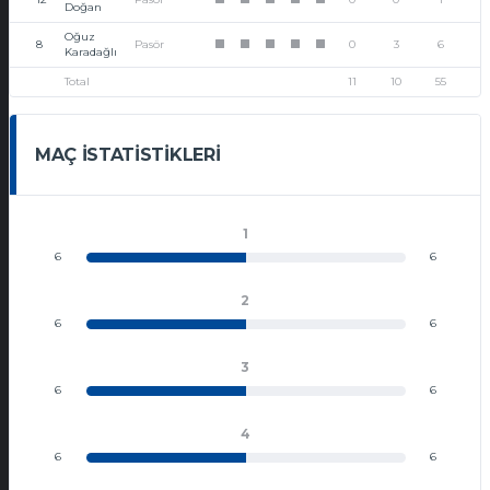
1
1
1
1
1
Doğan
Oğuz
8
Pasör
0
3
6
1
1
1
1
1
Karadağlı
Total
11
10
55
MAÇ İSTATISTIKLERI
1
6
6
2
6
6
3
6
6
4
6
6