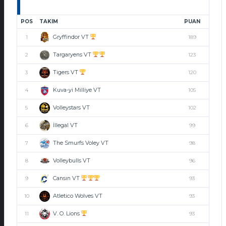
POS
TAKIM
PUAN
Gryffindor VT
1
189
Targaryens VT
2
123
Tigers VT
3
120
Kuva-yi Milliye VT
4
105
Volleystars VT
5
102
İllegal VT
6
99
The Smurfs Voley VT
7
98
Volleybulls VT
8
96
Cansın VT
9
93
Atletico Wolves VT
10
93
V. O. Lions
11
93