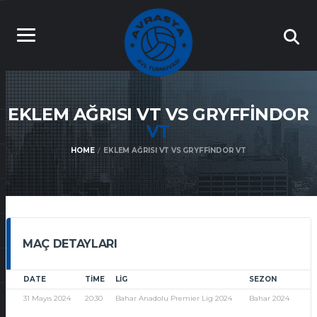
EKLEM AĞRISI VT VS GRYFFINDOR
VT
HOME
EKLEM AĞRISI VT VS GRYFFINDOR VT
MAÇ DETAYLARI
DATE
TIME
LIG
SEZON
31 Mayıs 2024
20:30
Bahar Anadolu Premier Lig 2024
Bahar 2024