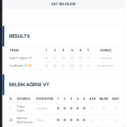
SET BILGILERI
RESULTS
TEAM
1
2
3
4
5
T
SONUÇ
Eklem Ağrısı VT
16
21
25
25
15
3
Galibiyet
Gryffindor VT
25
25
11
20
10
2
Mağlubiyet
EKLEM AĞRISI VT
#
OYUNCU
POZISYON
1
2
3
4
5
ACE
BLOK
SAYI
Engin
1
Smaçör
1
0
7
1
1
1
1
1
Ergin
Marina
28
Pasör
4
0
4
1
1
1
1
1
Bazhenova