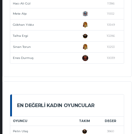
Hacı Ali Gül
11386
Mete Alp
11002
Gökhan Yıldız
10549
Talha Ergi
10286
Sinan Torun
10253
Enes Durmuş
10039
EN DEĞERLI KADIN OYUNCULAR
OYUNCU
TAKIM
DEĞER
Pelin Ulaş
3860