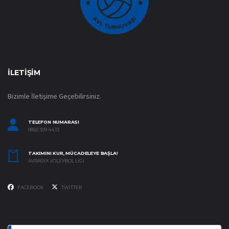
İLETIŞIM
Bizimle İletişime Geçebilirsiniz.
TELEFON NUMARASI
0850 309 44 13
TAKIMINI KUR, MÜCADELEYE BAŞLA!
AVRASYA VOLEYBOL LIGI
FACEBOOK
TWITTER