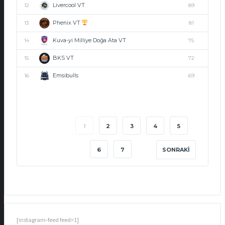
Livercool VT
12
89
Phenix VT
13
81
Kuva-yi Milliye Doğa Ata VT
14
75
BKS VT
15
72
Emsibulls
16
69
1
2
3
4
5
6
7
SONRAKI
[instagram-feed feed=1]