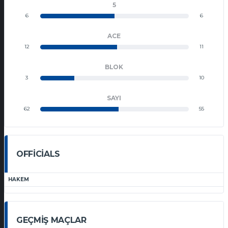
5
6
6
ACE
12
11
BLOK
3
10
SAYI
62
55
OFFICIALS
HAKEM
GEÇMIŞ MAÇLAR