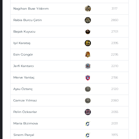
Nagihan Buse Yıldırım
3117
Rabia Burcu Çetin
2850
Başak Kuyucu
2701
Işıl Karataş
2395
Esin Güngör
2295
Jerfi Kantarcı
2210
Merve Yantaç
2156
Aysu Öztanç
2120
Gamze Yılmaz
2060
Pelin Özkısırlar
2055
Maria Bizimova
2031
Sinem Parçal
1975