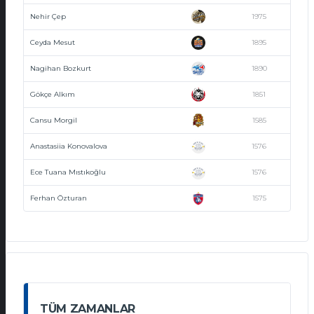
Nehir Çep
1975
Ceyda Mesut
1895
Nagihan Bozkurt
1890
Gökçe Alkım
1851
Cansu Morgil
1585
Anastasiia Konovalova
1576
Ece Tuana Mıstıkoğlu
1576
Ferhan Özturan
1575
TÜM ZAMANLAR