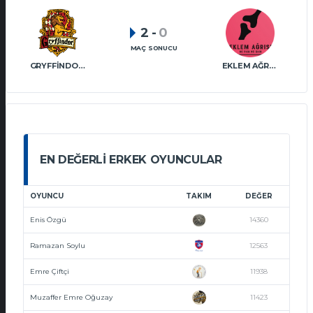
2
-
0
MAÇ SONUCU
GRYFFINDOR VT
EKLEM AĞRISI VT
EN DEĞERLI ERKEK OYUNCULAR
OYUNCU
TAKIM
DEĞER
Enis Özgü
14360
Ramazan Soylu
12563
Emre Çiftçi
11938
Muzaffer Emre Oğuzay
11423