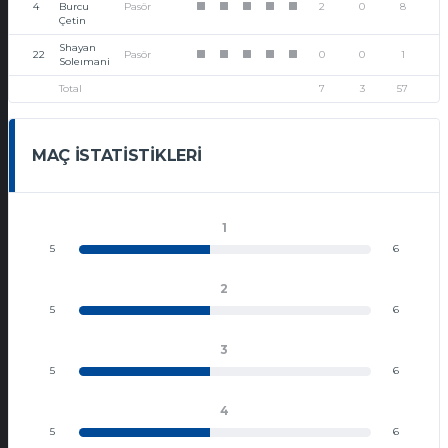
4
Burcu
Pasör
2
0
8
1
1
1
1
1
Çetin
Shayan
22
Pasör
0
0
1
1
1
1
1
1
Soleımani
Total
7
3
57
MAÇ İSTATISTIKLERI
1
5
6
2
5
6
3
5
6
4
5
6