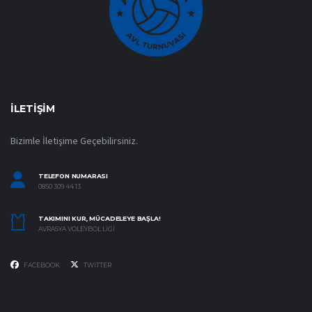
İLETIŞIM
Bizimle İletişime Geçebilirsiniz.
TELEFON NUMARASI
0850 309 44 13
TAKIMINI KUR, MÜCADELEYE BAŞLA!
AVRASYA VOLEYBOL LIGI
FACEBOOK
TWITTER