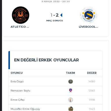
9 ARALIK 2022
20:30
1
-
2
MAÇ SONUCU
ATLETICO WOLVES VT
LIVERCOOL VT
EN DEĞERLI ERKEK OYUNCULAR
OYUNCU
TAKIM
DEĞER
Enis Özgü
14360
Ramazan Soylu
12563
Emre Çiftçi
11938
Muzaffer Emre Oğuzay
11423