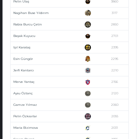
Pelin Ulaş
3860
Nagihan Buse Yıldırım
3117
Rabia Burcu Çetin
2850
Başak Kuyucu
2701
Işıl Karataş
2395
Esin Güngör
2295
Jerfi Kantarcı
2210
Merve Yantaç
2156
Aysu Öztanç
2120
Gamze Yılmaz
2060
Pelin Özkısırlar
2055
Maria Bizimova
2031