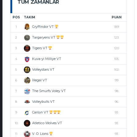
TÜM ZAMANLAR
POS
TAKIM
PUAN
Gryffindor VT
1
189
Targaryens VT
2
123
Tigers VT
3
120
Kuva-yi Milliye VT
4
105
Volleystars VT
5
102
İllegal VT
6
99
The Smurfs Voley VT
7
98
Volleybulls VT
8
96
Cansın VT
9
93
Atletico Wolves VT
10
93
V. O. Lions
11
93