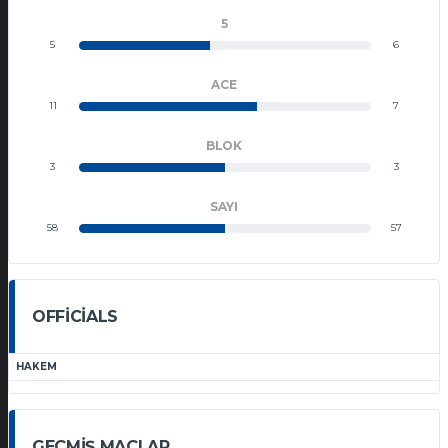
5
5
6
ACE
11
7
BLOK
3
3
SAYI
58
57
OFFICIALS
HAKEM
GEÇMIŞ MAÇLAR