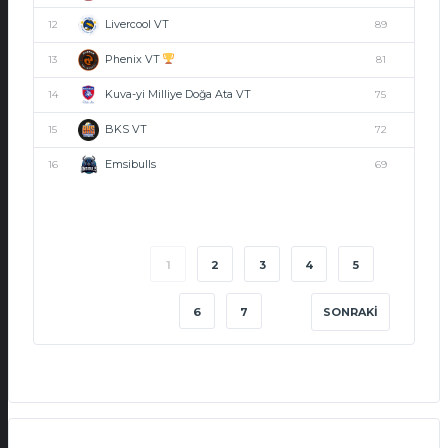
Livercool VT
12
89
Phenix VT
13
81
Kuva-yi Milliye Doğa Ata VT
14
75
BKS VT
15
72
Emsibulls
16
69
1
2
3
4
5
6
7
SONRAKI