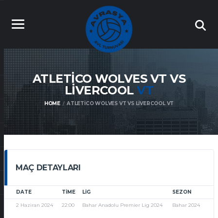
ATLETICO WOLVES VT VS
LIVERCOOL
VT
HOME
ATLETICO WOLVES VT VS LIVERCOOL VT
MAÇ DETAYLARI
DATE
TIME
LIG
SEZON
2 Haziran 2024
22:00
Bahar Anadolu Premier Lig 2024
Bahar 2024