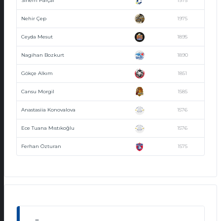
Sinem Parçal
1975
Nehir Çep
1975
Ceyda Mesut
1895
Nagihan Bozkurt
1890
Gökçe Alkım
1851
Cansu Morgil
1585
Anastasiia Konovalova
1576
Ece Tuana Mıstıkoğlu
1576
Ferhan Özturan
1575