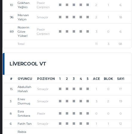
Gökhan
Pasör
10
2
1
6
1
1
1
1
1
Yağlıcı
Çarprazı
Mervan
96
Smaçör
2
1
18
1
1
1
1
1
Yalçın
Rozerin
Pasör
89
Göze
3
0
6
1
1
1
1
1
Çarprazı
Yüksel
Total
11
3
58
LIVERCOOL VT
#
OYUNCU
POZISYON
1
2
3
4
5
ACE
BLOK
SAYI
Abdullah
15
Smaçör
1
0
17
1
1
1
1
1
Halvalı
Enes
3
Smaçör
3
2
19
1
1
1
1
1
Durmuş
Esra
8
Pasör
0
0
0
1
1
1
1
1
Sırtıkara
6
Fatih Tan
Smaçör
1
1
12
1
1
1
1
1
Rabia