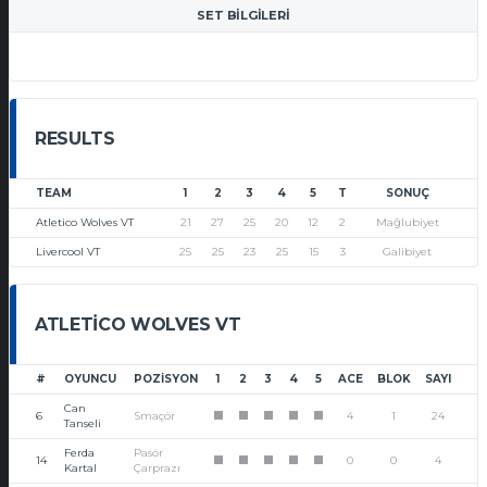
SET BILGILERI
RESULTS
TEAM
1
2
3
4
5
T
SONUÇ
Atletico Wolves VT
21
27
25
20
12
2
Mağlubiyet
Livercool VT
25
25
23
25
15
3
Galibiyet
ATLETICO WOLVES VT
#
OYUNCU
POZISYON
1
2
3
4
5
ACE
BLOK
SAYI
Can
6
Smaçör
4
1
24
1
1
1
1
1
Tanseli
Ferda
Pasör
14
0
0
4
1
1
1
1
1
Kartal
Çarprazı