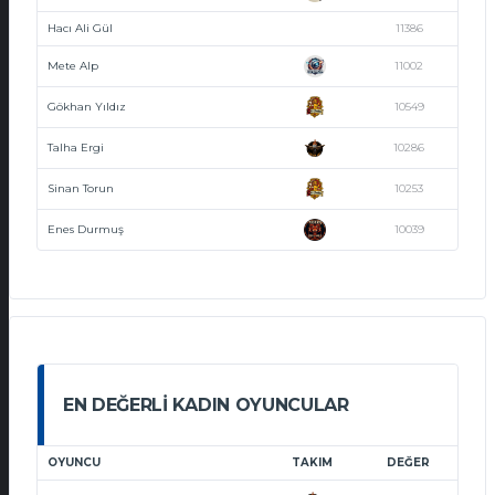
Hacı Ali Gül
11386
Mete Alp
11002
Gökhan Yıldız
10549
Talha Ergi
10286
Sinan Torun
10253
Enes Durmuş
10039
EN DEĞERLI KADIN OYUNCULAR
OYUNCU
TAKIM
DEĞER