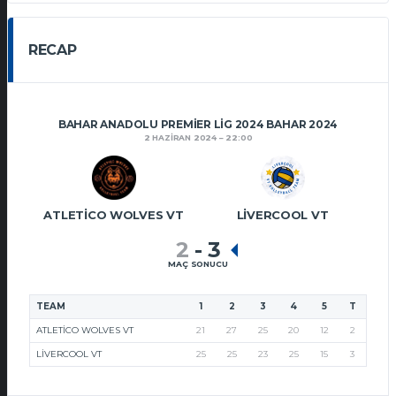
RECAP
BAHAR ANADOLU PREMIER LIG 2024 BAHAR 2024
2 HAZIRAN 2024
22:00
ATLETICO WOLVES VT
LIVERCOOL VT
2
-
3
MAÇ SONUCU
TEAM
1
2
3
4
5
T
ATLETICO WOLVES VT
21
27
25
20
12
2
LIVERCOOL VT
25
25
23
25
15
3