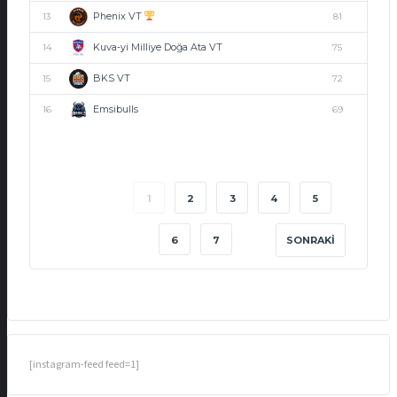
Phenix VT
13
81
Kuva-yi Milliye Doğa Ata VT
14
75
BKS VT
15
72
Emsibulls
16
69
1
2
3
4
5
6
7
SONRAKI
[instagram-feed feed=1]