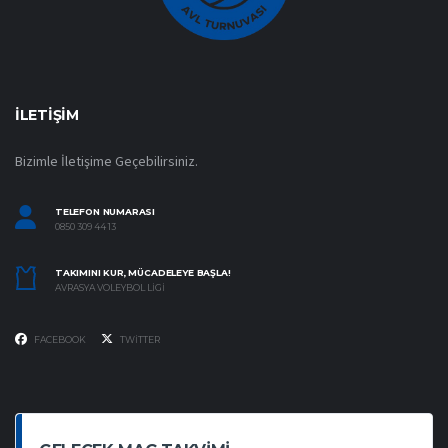
İLETIŞIM
Bizimle İletişime Geçebilirsiniz.
TELEFON NUMARASI
0850 309 44 13
TAKIMINI KUR, MÜCADELEYE BAŞLA!
AVRASYA VOLEYBOL LIGI
FACEBOOK
TWITTER