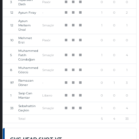
3
Pasör
0
0
0
1
1
1
Datlı
12
Aysun Fıray
-
1
0
2
1
1
1
Aysun
12
Meltem
Smaçör
1
0
1
1
1
1
Ünal
Mehmet
10
Pasör
0
0
0
1
1
1
Erzi
Muhammed
5
Fatih
Smaçör
1
0
4
1
1
1
Gündoğan
Muhammed
8
Smaçör
0
0
1
1
1
1
Gözcü
Ramazan
97
-
0
1
3
1
1
1
Döner
Saip Can
1
Libero
0
0
0
1
1
1
Mantar
Sebahattin
33
Smaçör
1
0
4
1
1
1
Geçkin
Total
5
4
33