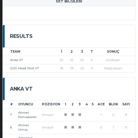
SET BILGILERI
RESULTS
TEAM
1
2
3
T
SONUÇ
Anka VT
25
25
25
3
Galibiyet
GVG Head Shot VT
18
19
23
0
Mağlubiyet
ANKA VT
#
OYUNCU
POZISYON
1
2
3
4
5
ACE
BLOK
SAYI
Ahmet
7
Smaçör
1
2
9
1
1
1
Konuşkaner
Ahmet
6
Smaçör
0
1
9
1
1
1
Umuç
Alparslan