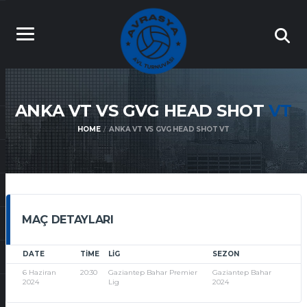
ANKA VT VS GVG HEAD SHOT
VT
HOME
ANKA VT VS GVG HEAD SHOT VT
MAÇ DETAYLARI
DATE
TIME
LIG
SEZON
6 Haziran
20:30
Gaziantep Bahar Premier
Gaziantep Bahar
2024
Lig
2024