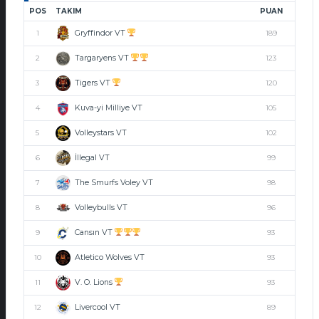
POS
TAKIM
PUAN
Gryffindor VT
1
189
Targaryens VT
2
123
Tigers VT
3
120
Kuva-yi Milliye VT
4
105
Volleystars VT
5
102
İllegal VT
6
99
The Smurfs Voley VT
7
98
Volleybulls VT
8
96
Cansın VT
9
93
Atletico Wolves VT
10
93
V. O. Lions
11
93
Livercool VT
12
89