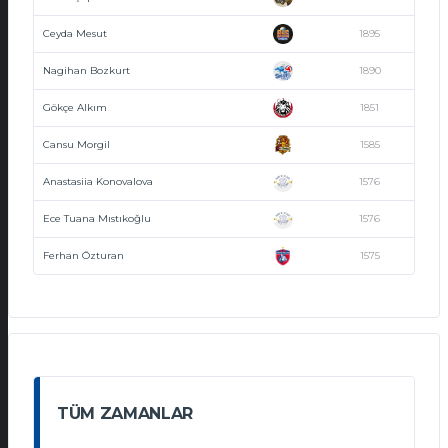
Ceyda Mesut
1895
Nagihan Bozkurt
1890
Gökçe Alkım
1851
Cansu Morgil
1585
Anastasiia Konovalova
1576
Ece Tuana Mıstıkoğlu
1576
Ferhan Özturan
1575
TÜM ZAMANLAR