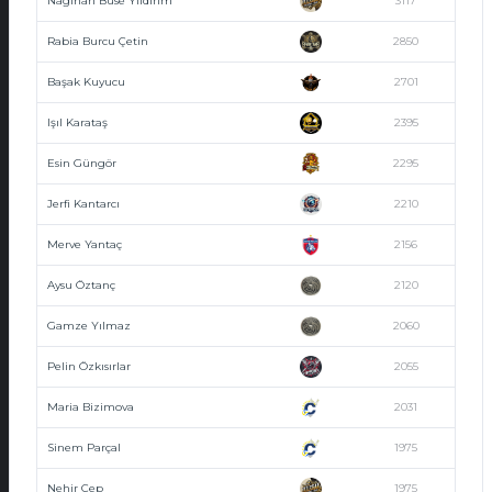
Nagihan Buse Yıldırım
3117
Rabia Burcu Çetin
2850
Başak Kuyucu
2701
Işıl Karataş
2395
Esin Güngör
2295
Jerfi Kantarcı
2210
Merve Yantaç
2156
Aysu Öztanç
2120
Gamze Yılmaz
2060
Pelin Özkısırlar
2055
Maria Bizimova
2031
Sinem Parçal
1975
Nehir Çep
1975