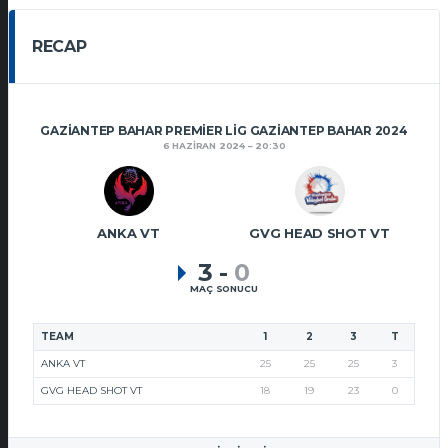
RECAP
GAZIANTEP BAHAR PREMIER LIG GAZIANTEP BAHAR 2024
6 HAZIRAN 2024
20:30
ANKA VT
GVG HEAD SHOT VT
3
-
0
MAÇ SONUCU
TEAM
1
2
3
T
ANKA VT
25
25
25
3
GVG HEAD SHOT VT
18
19
23
0