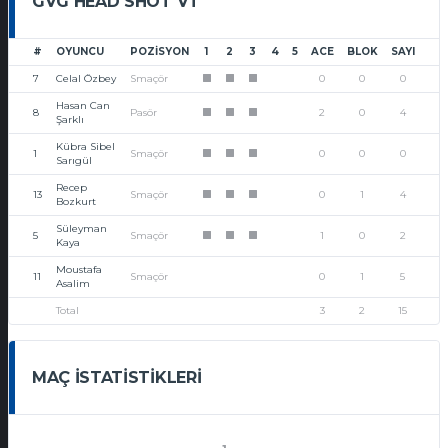
GVG HEAD SHOT VT
#
OYUNCU
POZISYON
1
2
3
4
5
ACE
BLOK
SAYI
7
Celal Özbey
Smaçör
0
0
0
1
1
1
Hasan Can
8
Pasör
2
0
4
1
1
1
Şarklı
Kübra Sibel
1
Smaçör
0
0
0
1
1
1
Sarıgül
Recep
13
Smaçör
0
1
4
1
1
1
Bozkurt
Süleyman
5
Smaçör
1
0
2
1
1
1
Kaya
Moustafa
11
Smaçör
0
1
5
Asalim
Total
3
2
15
MAÇ İSTATISTIKLERI