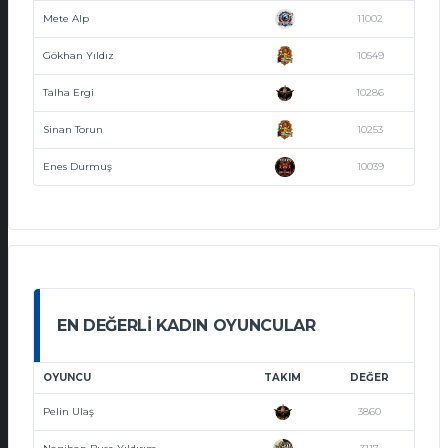
Mete Alp
11002
Gökhan Yıldız
10549
Talha Ergi
10286
Sinan Torun
10253
Enes Durmuş
10039
EN DEĞERLI KADIN OYUNCULAR
OYUNCU
TAKIM
DEĞER
Pelin Ulaş
3860