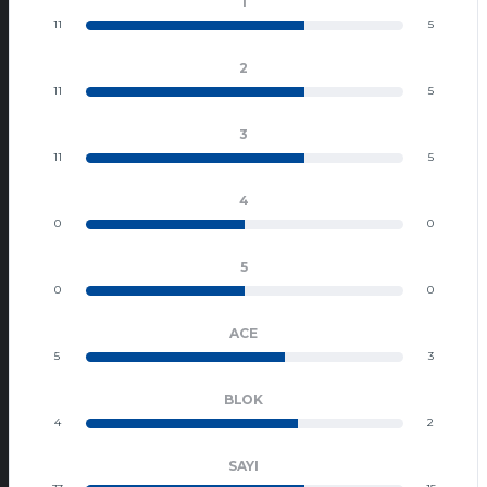
1
11
5
2
11
5
3
11
5
4
0
0
5
0
0
ACE
5
3
BLOK
4
2
SAYI