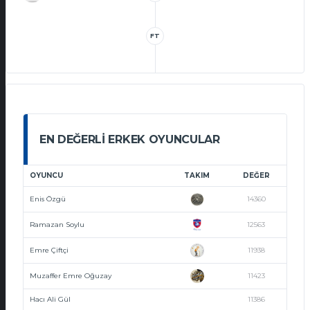
FT
EN DEĞERLI ERKEK OYUNCULAR
OYUNCU
TAKIM
DEĞER
Enis Özgü
14360
Ramazan Soylu
12563
Emre Çiftçi
11938
Muzaffer Emre Oğuzay
11423
Hacı Ali Gül
11386