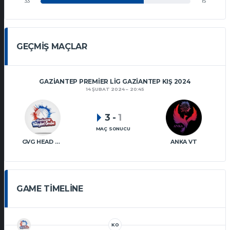
33
15
GEÇMIŞ MAÇLAR
GAZIANTEP PREMIER LIG GAZIANTEP KIŞ 2024
14 ŞUBAT 2024
20:45
3
-
1
MAÇ SONUCU
GVG HEAD SHOT VT
ANKA VT
GAME TIMELINE
KO