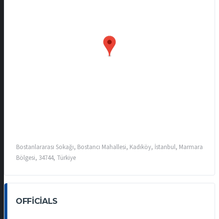
Bostanlararası Sokağı, Bostancı Mahallesi, Kadıköy, İstanbul, Marmara
Bölgesi, 34744, Türkiye
OFFICIALS