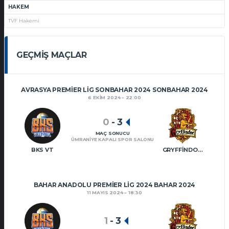
HAKEM
TVF Hakemi
GEÇMIŞ MAÇLAR
AVRASYA PREMIER LIG SONBAHAR 2024 SONBAHAR 2024
6 EKIM 2024
22:00
0
-
3
MAÇ SONUCU
ÜMRANIYE KAPALI SPOR SALONU
BKS VT
GRYFFINDOR VT
BAHAR ANADOLU PREMIER LIG 2024 BAHAR 2024
11 MAYIS 2024
18:30
1
-
3