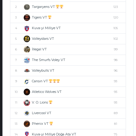
Targaryens VT
2
123
Tigers VT
3
120
Kuva-yi Milliye VT
4
105
Volleystars VT
5
102
İllegal VT
6
99
The Smurfs Voley VT
7
98
Volleybulls VT
8
96
Cansın VT
9
93
Atletico Wolves VT
10
93
V. O. Lions
11
93
Livercool VT
12
89
Phenix VT
13
81
Kuva-yi Milliye Doğa Ata VT
14
75