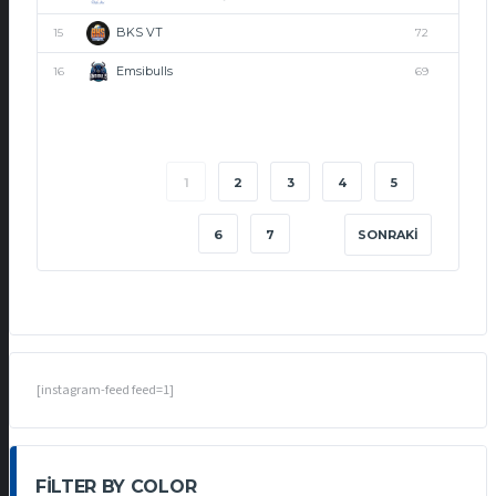
BKS VT
15
72
Emsibulls
16
69
1
2
3
4
5
6
7
SONRAKI
[instagram-feed feed=1]
FILTER BY COLOR