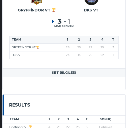
GRYFFINDOR VT
BKS VT
3
-
1
MAÇ SONUCU
TEAM
1
2
3
4
T
GRYFFINDOR VT
26
25
22
25
3
BKS VT
24
14
25
22
1
SET BILGILERI
RESULTS
TEAM
1
2
3
4
T
SONUÇ
Gryffindor VT
26
25
22
25
3
Galibiyet