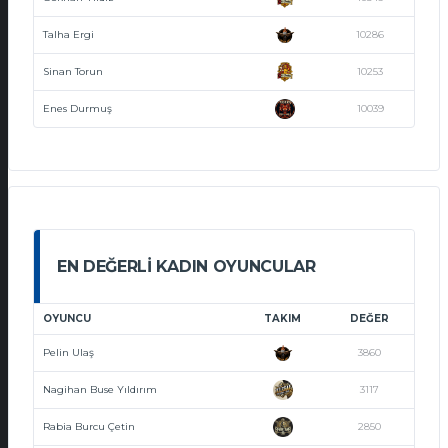
Talha Ergi
10286
Sinan Torun
10253
Enes Durmuş
10039
EN DEĞERLI KADIN OYUNCULAR
OYUNCU
TAKIM
DEĞER
Pelin Ulaş
3860
Nagihan Buse Yıldırım
3117
Rabia Burcu Çetin
2850