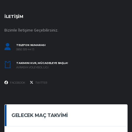
İLETIŞIM
Bizimle İletişime Geçebilirsiniz.
TELEFON NUMARASI
0850 309 44 13
TAKIMINI KUR, MÜCADELEYE BAŞLA!
AVRASYA VOLEYBOL LIGI
FACEBOOK
TWITTER
GELECEK MAÇ TAKVIMI