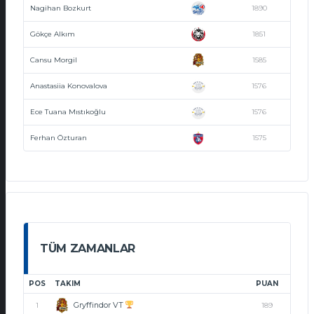
Nagihan Bozkurt
1890
Gökçe Alkım
1851
Cansu Morgil
1585
Anastasiia Konovalova
1576
Ece Tuana Mıstıkoğlu
1576
Ferhan Özturan
1575
TÜM ZAMANLAR
POS
TAKIM
PUAN
Gryffindor VT
1
189