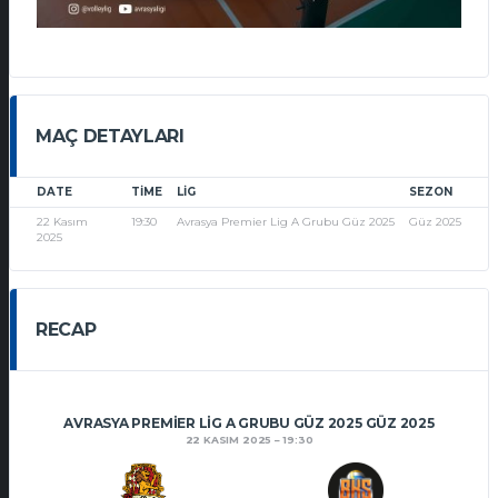
MAÇ DETAYLARI
DATE
TIME
LIG
SEZON
22 Kasım
19:30
Avrasya Premier Lig A Grubu Güz 2025
Güz 2025
2025
RECAP
AVRASYA PREMIER LIG A GRUBU GÜZ 2025 GÜZ 2025
22 KASIM 2025
19:30