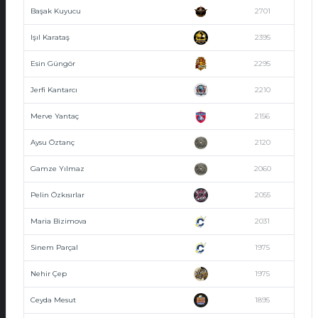
Başak Kuyucu
2701
Işıl Karataş
2395
Esin Güngör
2295
Jerfi Kantarcı
2210
Merve Yantaç
2156
Aysu Öztanç
2120
Gamze Yılmaz
2060
Pelin Özkısırlar
2055
Maria Bizimova
2031
Sinem Parçal
1975
Nehir Çep
1975
Ceyda Mesut
1895