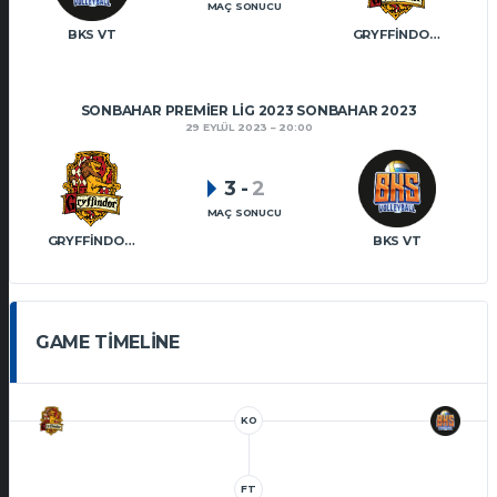
MAÇ SONUCU
BKS VT
GRYFFINDOR VT
SONBAHAR PREMIER LIG 2023 SONBAHAR 2023
29 EYLÜL 2023
20:00
3
-
2
MAÇ SONUCU
GRYFFINDOR VT
BKS VT
GAME TIMELINE
KO
FT