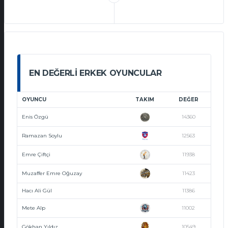
EN DEĞERLI ERKEK OYUNCULAR
OYUNCU
TAKIM
DEĞER
Enis Özgü
14360
Ramazan Soylu
12563
Emre Çiftçi
11938
Muzaffer Emre Oğuzay
11423
Hacı Ali Gül
11386
Mete Alp
11002
Gökhan Yıldız
10549