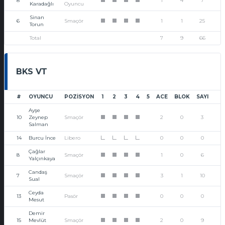
8
1
4
7
1
1
1
1
Karadağlı
Oyuncu
Sinan
6
Smaçör
1
1
25
1
1
1
1
Torun
Total
7
9
66
BKS VT
#
OYUNCU
POZISYON
1
2
3
4
5
ACE
BLOK
SAYI
Ayşe
10
Zeynep
Smaçör
2
0
3
1
1
1
1
Salman
14
Burcu İnce
Libero
0
0
0
L
L
L
L
Çağlar
8
Smaçör
1
0
6
1
1
1
1
Yalçınkaya
Candaş
7
Smaçör
3
1
10
1
1
1
1
Sual
Ceyda
13
Pasör
0
0
0
1
1
1
1
Mesut
Demir
15
Mevlüt
Smaçör
2
0
9
1
1
1
1