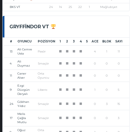
BKS VT
24
14
25
22
1
Mağlubiyet
GRYFFINDOR VT
#
OYUNCU
POZISYON
1
2
3
4
5
ACE
BLOK
SAYI
Ali Cemre
13
Pasör
4
1
11
1
1
1
1
Usta
Ali
4
Smaçör
0
0
0
1
1
1
1
Duymaz
Caner
Orta
11
0
0
0
1
1
1
1
Alver
Oyuncu
Ezgi
9
Düzgün
Libero
1
0
5
1
1
1
1
Deryalı
Gökhan
24
Smaçör
0
3
15
1
1
1
1
Yıldız
Melis
17
Çağla
Smaçör
0
0
3
1
1
1
1
Mutlu
Oğuz
Orta