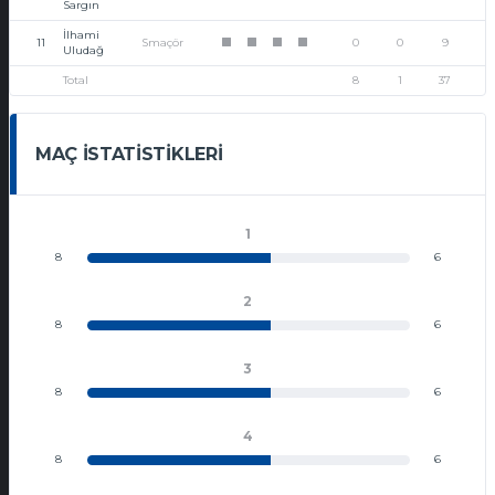
Sargın
İlhami
11
Smaçör
0
0
9
1
1
1
1
Uludağ
Total
8
1
37
MAÇ İSTATISTIKLERI
1
8
6
2
8
6
3
8
6
4
8
6