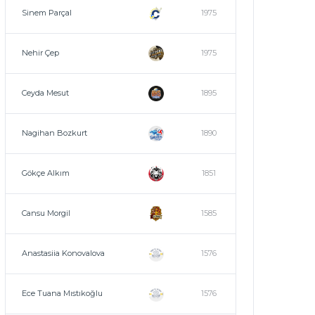
Sinem Parçal
1975
Nehir Çep
1975
Ceyda Mesut
1895
Nagihan Bozkurt
1890
Gökçe Alkım
1851
Cansu Morgil
1585
Anastasiia Konovalova
1576
Ece Tuana Mıstıkoğlu
1576