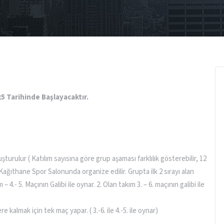
5 Tarihinde Başlayacaktır.
urulur ( Katılım sayısına göre grup aşaması farklılık gösterebilir, 12
Kağıthane Spor Salonunda organize edilir. Grupta ilk 2 sırayı alan
– 4.- 5. Maçının Galibi ile oynar. 2. Olan takım 3. – 6. maçının galibi ile
e kalmak için tek maç yapar. ( 3.-6. ile 4.-5. ile oynar)