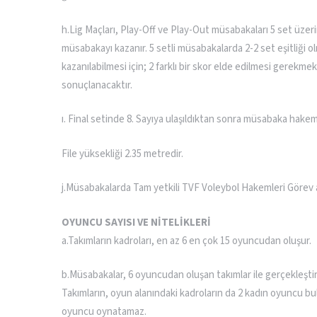
h.Lig Maçları, Play-Off ve Play-Out müsabakaları 5 set üzer
müsabakayı kazanır. 5 setli müsabakalarda 2-2 set eşitliği o
kazanılabilmesi için; 2 farklı bir skor elde edilmesi gerekmek
sonuçlanacaktır.
ı. Final setinde 8. Sayıya ulaşıldıktan sonra müsabaka hakemi
File yüksekliği 2.35 metredir.
j.Müsabakalarda Tam yetkili TVF Voleybol Hakemleri Görev a
OYUNCU SAYISI VE NİTELİKLERİ
a.Takımların kadroları, en az 6 en çok 15 oyuncudan oluşur.
b.Müsabakalar, 6 oyuncudan oluşan takımlar ile gerçekleştiri
Takımların, oyun alanındaki kadroların da 2 kadın oyuncu b
oyuncu oynatamaz.