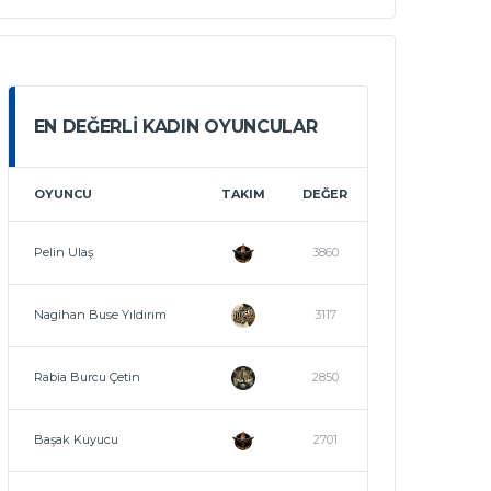
EN DEĞERLI KADIN OYUNCULAR
OYUNCU
TAKIM
DEĞER
Pelin Ulaş
3860
Nagihan Buse Yıldırım
3117
Rabia Burcu Çetin
2850
Başak Kuyucu
2701