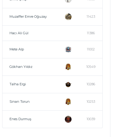
Muzaffer Emre Oğuzay
11423
Hacı Ali Gül
11386
Mete Alp
11002
Gökhan Yıldız
10549
Talha Ergi
10286
Sinan Torun
10253
Enes Durmuş
10039