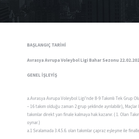
BAŞLANGIÇ TARİHİ
Avrasya Avrupa Voleybol Ligi Bahar Sezonu 22.02.202
GENEL İŞLEYİŞ
a.Avrasya Avrupa Voleybol Ligi’nde 8-9 Takımlı Tek Grup Oluşt
– 16 takım olduğu zaman 2 grup şeklinde ayrılabilir), Maçlar 
takımlar direkt yarı finale kalmaya hak kazanır. ( 1. Olan Takım 
oynar.)
a.1 Sıralamada 3.4.5.6. olan takımlar çapraz eşleşme ile finaller