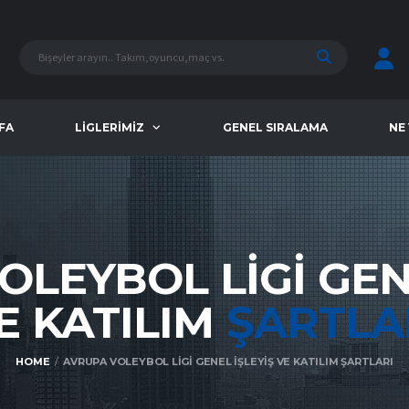
FA
LIGLERIMIZ
GENEL SIRALAMA
NE
LEYBOL LIGI GEN
E KATILIM
ŞARTLA
HOME
AVRUPA VOLEYBOL LIGI GENEL İŞLEYIŞ VE KATILIM ŞARTLARI