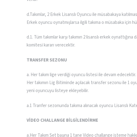
d.Takımlar, 2 Erkek Lisanslı Oyuncu ile müsabakaya katılmas
Erkek oyuncu oynatmışlarsa ilgili takıma o müsabaka için 
d.1. Tüm takımlar karşı takımın 2 lisanslı erkek oynattığına
komitesi kararı verecektir.
TRANSFER SEZONU
a. Her takım lige verdiği oyuncu listesi ile devam edecekti
Her takımın Lig Bitiminde açılacak transfer sezonu ile 1 oy
yeni oyuncuyu listeye ekleyebilir.
a.1 Tranfer sezonunda takıma alınacak oyuncu Lisanslı Ka
VİDEO CHALLANGE BİLGİLENDİRME
a.Her Takım Set başına 1 tane Video challange isteme hakkı