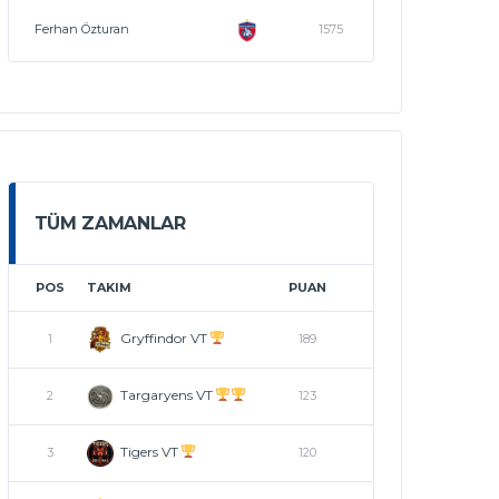
Ferhan Özturan
1575
TÜM ZAMANLAR
POS
TAKIM
PUAN
Gryffindor VT
1
189
Targaryens VT
2
123
Tigers VT
3
120