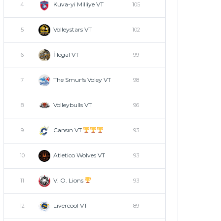
Kuva-yi Milliye VT
4
105
Volleystars VT
5
102
İllegal VT
6
99
The Smurfs Voley VT
7
98
Volleybulls VT
8
96
Cansın VT
9
93
Atletico Wolves VT
10
93
V. O. Lions
11
93
Livercool VT
12
89