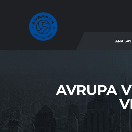
ANA SAY
AVRUPA VO
V