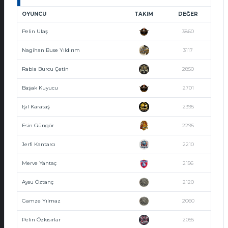
OYUNCU
TAKIM
DEĞER
Pelin Ulaş
3860
Nagihan Buse Yıldırım
3117
Rabia Burcu Çetin
2850
Başak Kuyucu
2701
Işıl Karataş
2395
Esin Güngör
2295
Jerfi Kantarcı
2210
Merve Yantaç
2156
Aysu Öztanç
2120
Gamze Yılmaz
2060
Pelin Özkısırlar
2055