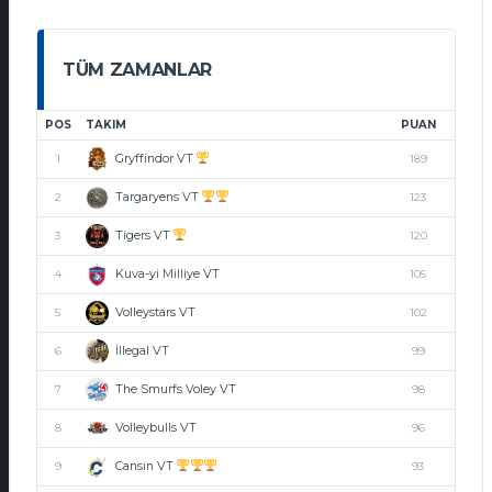
TÜM ZAMANLAR
POS
TAKIM
PUAN
Gryffindor VT
1
189
Targaryens VT
2
123
Tigers VT
3
120
Kuva-yi Milliye VT
4
105
Volleystars VT
5
102
İllegal VT
6
99
The Smurfs Voley VT
7
98
Volleybulls VT
8
96
Cansın VT
9
93