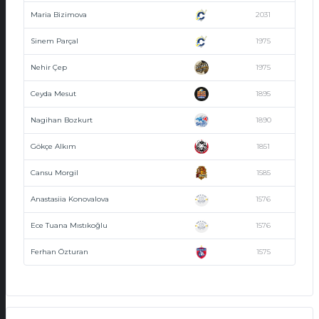
Maria Bizimova
2031
Sinem Parçal
1975
Nehir Çep
1975
Ceyda Mesut
1895
Nagihan Bozkurt
1890
Gökçe Alkım
1851
Cansu Morgil
1585
Anastasiia Konovalova
1576
Ece Tuana Mıstıkoğlu
1576
Ferhan Özturan
1575