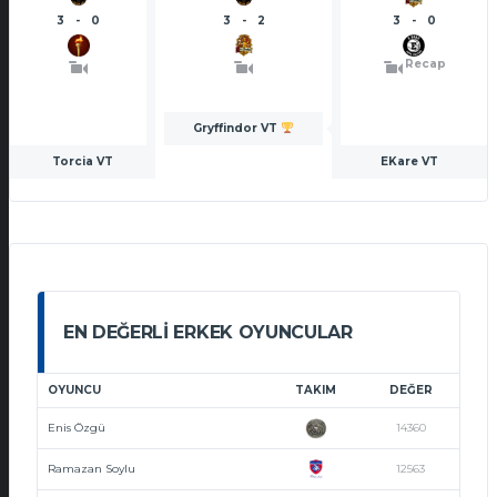
3
-
0
3
-
2
3
-
0
Recap
Gryffindor VT
Torcia VT
EKare VT
EN DEĞERLI ERKEK OYUNCULAR
OYUNCU
TAKIM
DEĞER
Enis Özgü
14360
Ramazan Soylu
12563