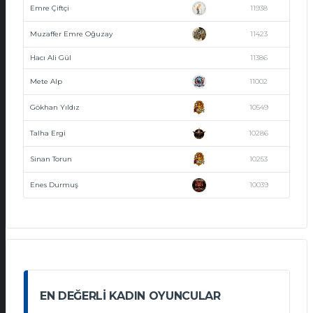
Emre Çiftçi
11938
Muzaffer Emre Oğuzay
11423
Hacı Ali Gül
11386
Mete Alp
11002
Gökhan Yıldız
10549
Talha Ergi
10286
Sinan Torun
10253
Enes Durmuş
10039
EN DEĞERLI KADIN OYUNCULAR