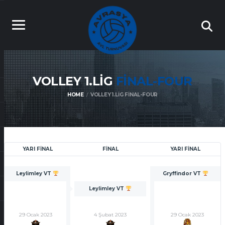
VOLLEY 1.LIG
FINAL-FOUR
HOME
VOLLEY 1.LIG FINAL-FOUR
YARI FINAL
FINAL
YARI FINAL
Leylimley VT
Gryffindor VT
Leylimley VT
29 Ocak 2023
4 Şubat 2023
29 Ocak 2023