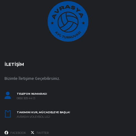
İLETIŞIM
Bizimle İletişime Geçebilirsiniz.
TELEFON NUMARASI
0850 309 44 13
TAKIMINI KUR, MÜCADELEYE BAŞLA!
AVRASYA VOLEYBOL LIGI
FACEBOOK
TWITTER