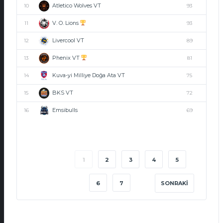
Atletico Wolves VT
10
93
V. O. Lions
11
93
Livercool VT
12
89
Phenix VT
13
81
Kuva-yi Milliye Doğa Ata VT
14
75
BKS VT
15
72
Emsibulls
16
69
1
2
3
4
5
6
7
SONRAKI