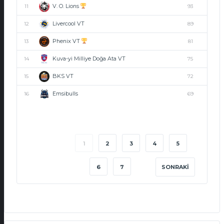
V. O. Lions
11
93
Livercool VT
12
89
Phenix VT
13
81
Kuva-yi Milliye Doğa Ata VT
14
75
BKS VT
15
72
Emsibulls
16
69
1
2
3
4
5
6
7
SONRAKI