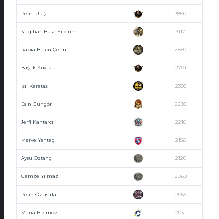
Pelin Ulaş
3860
Nagihan Buse Yıldırım
3117
Rabia Burcu Çetin
2850
Başak Kuyucu
2701
Işıl Karataş
2395
Esin Güngör
2295
Jerfi Kantarcı
2210
Merve Yantaç
2156
Aysu Öztanç
2120
Gamze Yılmaz
2060
Pelin Özkısırlar
2055
Maria Bizimova
2031