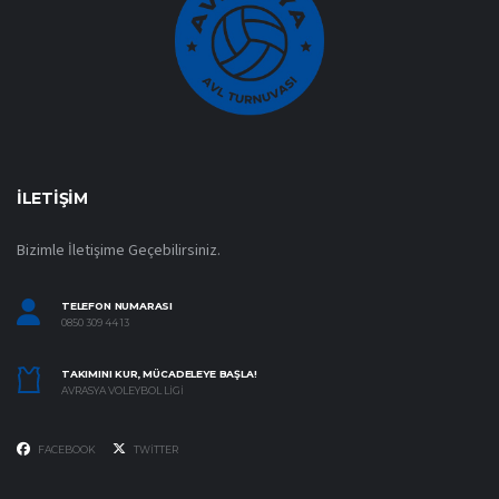
İLETIŞIM
Bizimle İletişime Geçebilirsiniz.
TELEFON NUMARASI
0850 309 44 13
TAKIMINI KUR, MÜCADELEYE BAŞLA!
AVRASYA VOLEYBOL LIGI
FACEBOOK
TWITTER