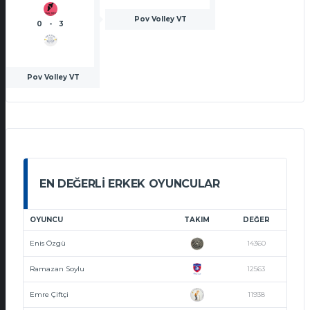
Pov Volley VT
0
-
3
Pov Volley VT
EN DEĞERLI ERKEK OYUNCULAR
OYUNCU
TAKIM
DEĞER
Enis Özgü
14360
Ramazan Soylu
12563
Emre Çiftçi
11938