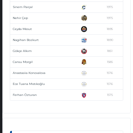
Sinem Parçal
1975
Nehir Çep
1975
Ceyda Mesut
1895
Nagihan Bozkurt
1890
Gökçe Alkım
1851
Cansu Morgil
1585
Anastasiia Konovalova
1576
Ece Tuana Mıstıkoğlu
1576
Ferhan Özturan
1575