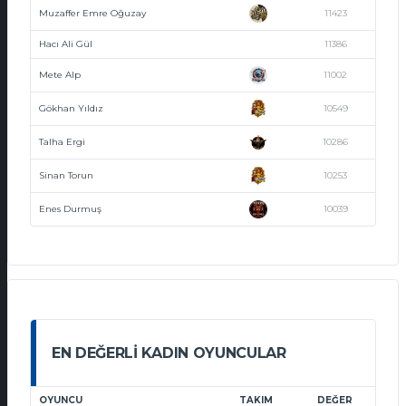
Muzaffer Emre Oğuzay
11423
Hacı Ali Gül
11386
Mete Alp
11002
Gökhan Yıldız
10549
Talha Ergi
10286
Sinan Torun
10253
Enes Durmuş
10039
EN DEĞERLI KADIN OYUNCULAR
OYUNCU
TAKIM
DEĞER