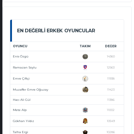
EN DEĞERLI ERKEK OYUNCULAR
OYUNCU
TAKIM
DEĞER
Enis Özgü
14360
Ramazan Soylu
12563
Emre Çiftçi
11938
Muzaffer Emre Oğuzay
11423
Hacı Ali Gül
11386
Mete Alp
11002
Gökhan Yıldız
10549
Talha Ergi
10286