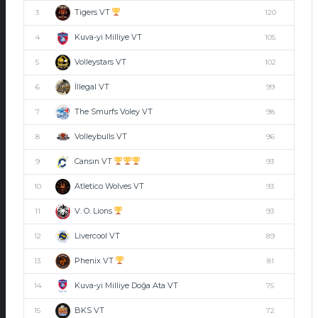
Tigers VT
3
120
Kuva-yi Milliye VT
4
105
Volleystars VT
5
102
İllegal VT
6
99
The Smurfs Voley VT
7
98
Volleybulls VT
8
96
Cansın VT
9
93
Atletico Wolves VT
10
93
V. O. Lions
11
93
Livercool VT
12
89
Phenix VT
13
81
Kuva-yi Milliye Doğa Ata VT
14
75
BKS VT
15
72