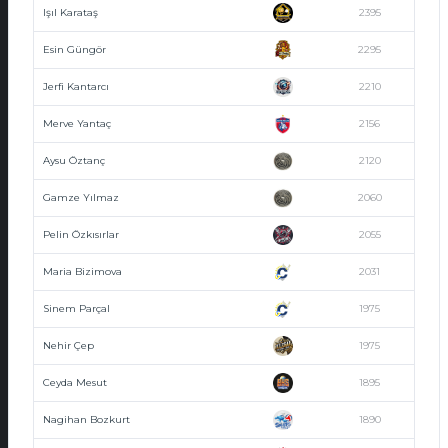
Işıl Karataş
2395
Esin Güngör
2295
Jerfi Kantarcı
2210
Merve Yantaç
2156
Aysu Öztanç
2120
Gamze Yılmaz
2060
Pelin Özkısırlar
2055
Maria Bizimova
2031
Sinem Parçal
1975
Nehir Çep
1975
Ceyda Mesut
1895
Nagihan Bozkurt
1890