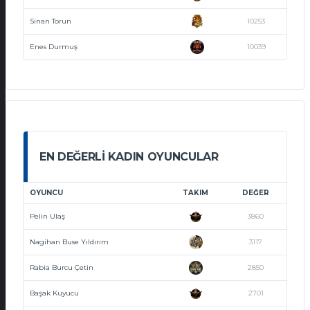
Sinan Torun
10253
Enes Durmuş
10039
EN DEĞERLI KADIN OYUNCULAR
OYUNCU
TAKIM
DEĞER
Pelin Ulaş
3860
Nagihan Buse Yıldırım
3117
Rabia Burcu Çetin
2850
Başak Kuyucu
2701