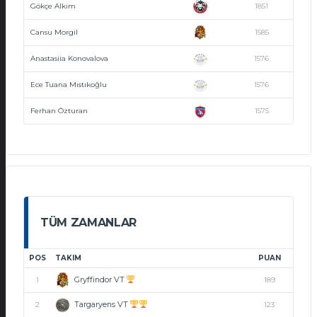
Gökçe Alkım
1851
Cansu Morgil
1585
Anastasiia Konovalova
1576
Ece Tuana Mıstıkoğlu
1576
Ferhan Özturan
1575
TÜM ZAMANLAR
POS
TAKIM
PUAN
Gryffindor VT
1
189
Targaryens VT
2
123