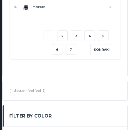
Emsibulls
16
69
1
2
3
4
5
6
7
SONRAKI
[instagram-feed feed=1]
FILTER BY COLOR