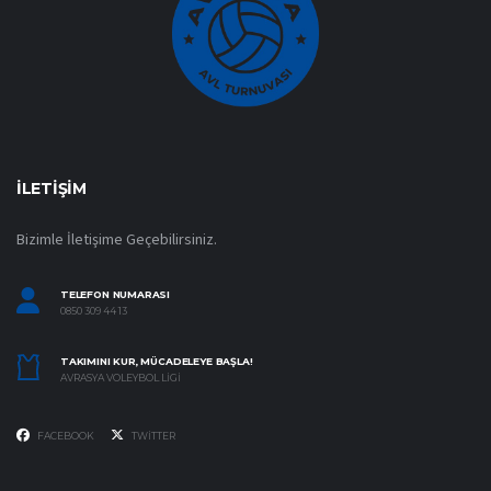
İLETIŞIM
Bizimle İletişime Geçebilirsiniz.
TELEFON NUMARASI
0850 309 44 13
TAKIMINI KUR, MÜCADELEYE BAŞLA!
AVRASYA VOLEYBOL LIGI
FACEBOOK
TWITTER