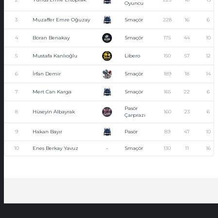
Oyuncu
3
Muzaffer Emre Oğuzay
Smaçör
228
16
6
4
Boran Benakay
Smaçör
175
44
10
5
Mustafa Kanlıoğlu
Libero
150
57
12
6
İrfan Demir
Smaçör
189
18
14
7
Mert Can Karga
Smaçör
165
22
6
Pasör
8
Hüseyin Albayrak
160
23
6
Çarprazı
9
Hakan Bayır
Pasör
89
47
10
10
Enes Berkay Yavuz
-
Smaçör
130
11
16