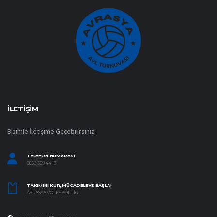
İLETIŞIM
Bizimle İletişime Geçebilirsiniz.
TELEFON NUMARASI
0850 309 44 13
TAKIMINI KUR, MÜCADELEYE BAŞLA!
AVRASYA VOLEYBOL LIGI