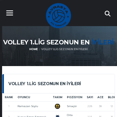
VOLLEY 1.LIG SEZONUN EN
İYILERI
HOME
VOLLEY 1.LIG SEZONUN EN İYILERI
VOLLEY 1.LIG SEZONUN EN İYILERI
RANK
OYUNCU
TAKIM
POZISYON
SAYI
ACE
BLOK
1
Ramazan Soylu
Smaçör
228
38
12
Orta
2
Yunus Emre Ertoprak
223
16
15