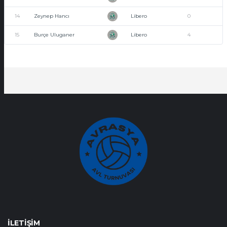
14
Zeynep Hancı
Libero
0
15
Burçe Uluganer
Libero
4
İLETIŞIM