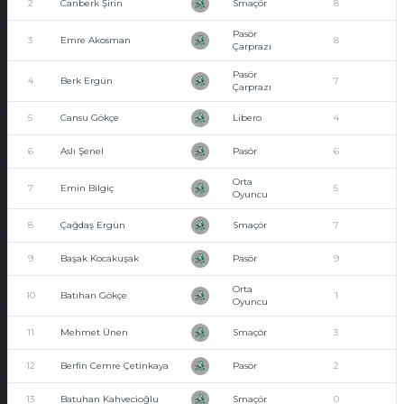
2
Canberk Şirin
Smaçör
8
3
Pasör
3
Emre Akosman
8
3
Çarprazı
Pasör
4
Berk Ergün
7
1
Çarprazı
5
Cansu Gökçe
Libero
4
1
6
Aslı Şenel
Pasör
6
1
Orta
7
Emin Bilgiç
5
1
Oyuncu
8
Çağdaş Ergün
Smaçör
7
9
9
Başak Kocakuşak
Pasör
9
8
Orta
10
Batıhan Gökçe
1
3
Oyuncu
11
Mehmet Ünen
Smaçör
3
1
12
Berfin Cemre Çetinkaya
Pasör
2
13
Batuhan Kahvecioğlu
Smaçör
0