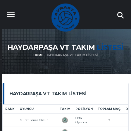
HAYDARPAŞA VT TAKIM
LISTESI
HOME
HAYDARPAŞA VT TAKIM LISTESI
HAYDARPAŞA VT TAKIM LISTESI
RANK
OYUNCU
TAKIM
POZISYON
TOPLAM MAÇ
DE
Orta
1
Murat Soner Ökcün
9
9
Oyuncu