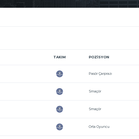
TAKIM
POZISYON
Pasör Çarprazı
Smaçör
Smaçör
Orta Oyuncu