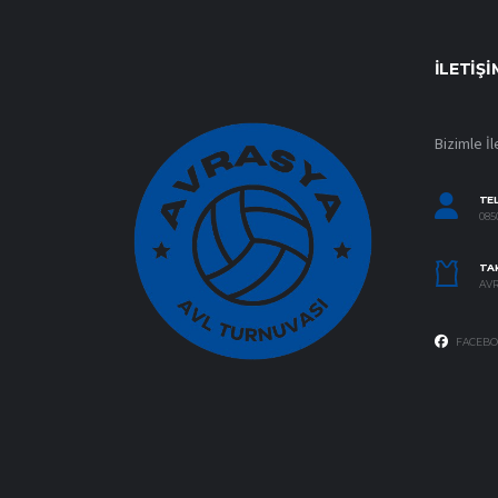
İLETIŞI
Bizimle İl
TE
0850
TAK
AVR
FACEBO