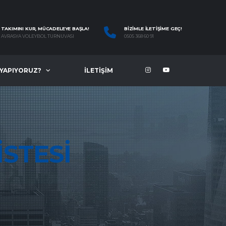
TAKIMINI KUR, MÜCADELEYE BAŞLA!
BIZIMLE İLETIŞIME GEÇ!
AVRASYA VOLEYBOL TURNUVASI
0505 368 60 91
 YAPIYORUZ?
İLETIŞIM
ISTESI