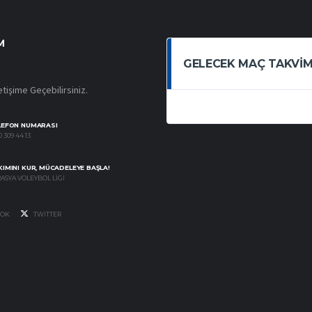
M
GELECEK MAÇ TAKVIM
etişime Geçebilirsiniz.
LEFON NUMARASI
 309 44 13
IMINI KUR, MÜCADELEYE BAŞLA!
ASYA VOLEYBOL LIGI
OK
TWITTER