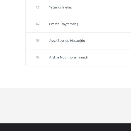
13
Yağmur İnetaş
14
Emrah Bayrambaş
15
Ayşe Zeynep Hocaoğlu
16
Arshia Nourmohammadı