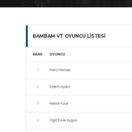
BAMBAM VT OYUNCU LISTESI
RANK
OYUNCU
1
Hafız Mandal
2
Erdem Aydın
3
Hatice Yüce
4
Yiğit Emre Aygün