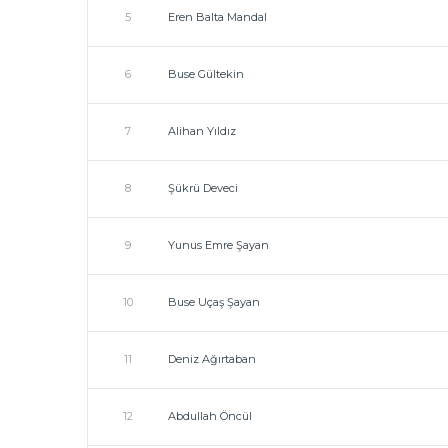
5
Eren Balta Mandal
6
Buse Gültekin
7
Alihan Yıldız
8
Şükrü Deveci
9
Yunus Emre Şayan
10
Buse Uçaş Şayan
11
Deniz Ağırtaban
12
Abdullah Öncül