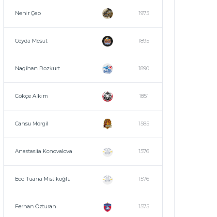
Nehir Çep
1975
Ceyda Mesut
1895
Nagihan Bozkurt
1890
Gökçe Alkım
1851
Cansu Morgil
1585
Anastasiia Konovalova
1576
Ece Tuana Mıstıkoğlu
1576
Ferhan Özturan
1575