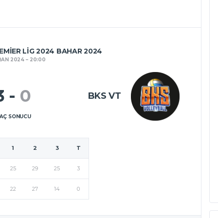
MIER LIG 2024 BAHAR 2024
RAN 2024
20:00
3
-
0
BKS VT
AÇ SONUCU
1
2
3
T
25
29
25
3
22
27
14
0