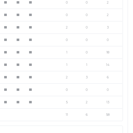
0
0
2
1
1
1
0
0
2
1
1
1
2
0
3
1
1
1
0
0
0
1
1
1
1
0
18
1
1
1
1
1
14
1
1
1
2
3
6
1
1
1
0
0
0
1
1
1
5
2
13
1
1
1
11
6
58