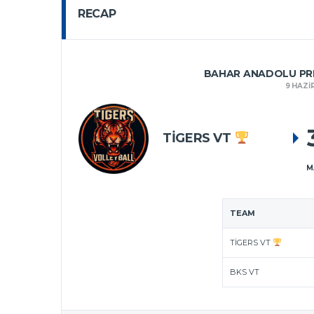
RECAP
BAHAR ANADOLU PRE
9 HAZI
TIGERS VT
M
TEAM
TIGERS VT
BKS VT