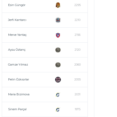
Esin Güngör
2295
Jerfi Kantarcı
2210
Merve Yantaç
2156
Aysu Öztanç
2120
Gamze Yılmaz
2060
Pelin Özkısırlar
2055
Maria Bizimova
2031
Sinem Parçal
1975