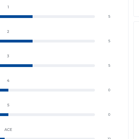
1
5
2
5
3
5
4
0
5
0
ACE
12