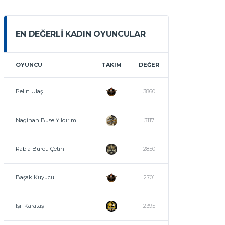
EN DEĞERLI KADIN OYUNCULAR
OYUNCU
TAKIM
DEĞER
Pelin Ulaş
3860
Nagihan Buse Yıldırım
3117
Rabia Burcu Çetin
2850
Başak Kuyucu
2701
Işıl Karataş
2395