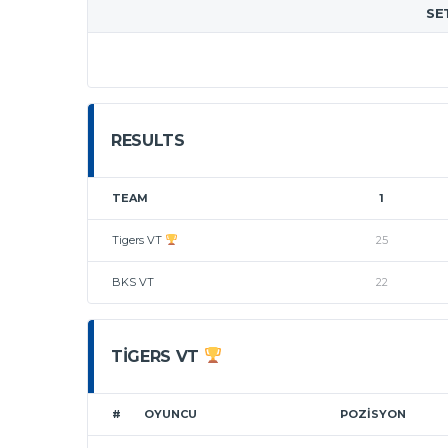
SE
RESULTS
TEAM
1
Tigers VT
25
BKS VT
22
TIGERS VT
#
OYUNCU
POZISYON