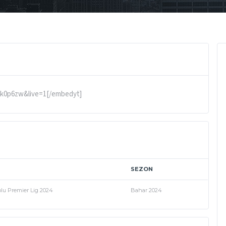
k0p6zw&live=1[/embedyt]
SEZON
lu Premier Lig 2024
Bahar 2024