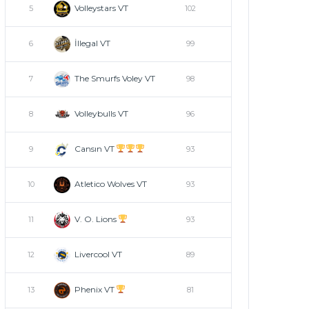
Volleystars VT
5
102
İllegal VT
6
99
The Smurfs Voley VT
7
98
Volleybulls VT
8
96
Cansın VT
9
93
Atletico Wolves VT
10
93
V. O. Lions
11
93
Livercool VT
12
89
Phenix VT
13
81