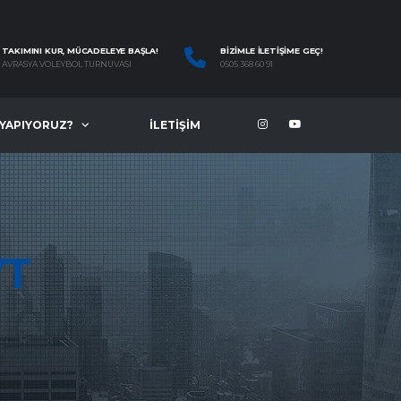
TAKIMINI KUR, MÜCADELEYE BAŞLA!
BIZIMLE İLETIŞIME GEÇ!
AVRASYA VOLEYBOL TURNUVASI
0505 368 60 91
 YAPIYORUZ?
İLETIŞIM
VT