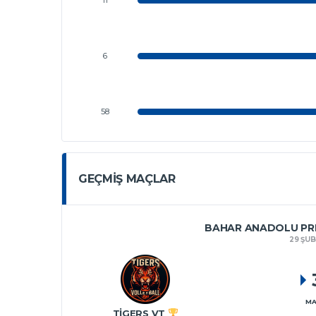
6
58
GEÇMIŞ MAÇLAR
BAHAR ANADOLU PRE
29 ŞU
MA
TIGERS VT