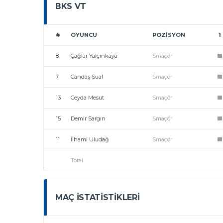
BKS VT
#
OYUNCU
POZISYON
1
8
Çağlar Yalçınkaya
Smaçör
1
7
Candaş Sual
Smaçör
1
13
Ceyda Mesut
Smaçör
1
15
Demir Sargın
Smaçör
1
11
İlhami Uludağ
Smaçör
1
Total
MAÇ İSTATISTIKLERI