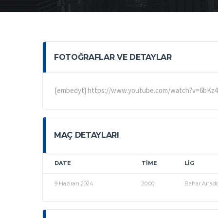
FOTOĞRAFLAR VE DETAYLAR
[embedyt] https://www.youtube.com/watch?v=6bKz4
MAÇ DETAYLARI
DATE
TIME
LIG
9 Haziran 2024
20:00
Bahar Anado