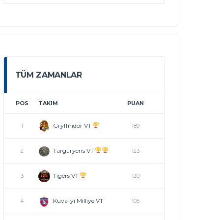
TÜM ZAMANLAR
POS
TAKIM
PUAN
Gryffindor VT
1
189
Targaryens VT
2
123
Tigers VT
3
120
Kuva-yi Milliye VT
4
105