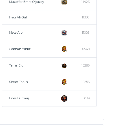
Muzaffer Emre Oğuzay
11423
Hacı Ali Gül
11386
Mete Alp
11002
Gökhan Yıldız
10549
Talha Ergi
10286
Sinan Torun
10253
Enes Durmuş
10039