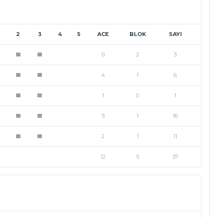
2
3
4
5
ACE
BLOK
SAYI
0
2
3
1
1
4
1
6
1
1
1
0
1
1
1
5
1
16
1
1
2
1
11
1
1
12
5
37