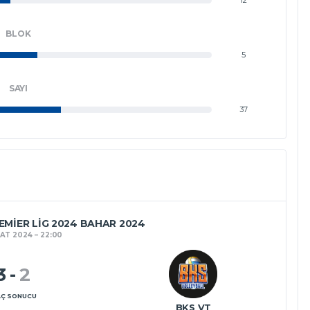
BLOK
5
SAYI
37
MIER LIG 2024 BAHAR 2024
BAT 2024
22:00
3
-
2
Ç SONUCU
BKS VT