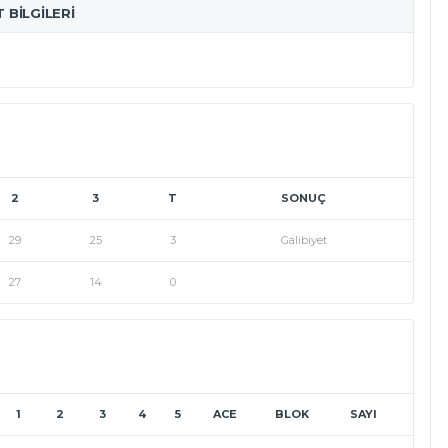
T BILGILERI
2
3
T
SONUÇ
29
25
3
Galibiyet
27
14
0
1
2
3
4
5
ACE
BLOK
SAYI