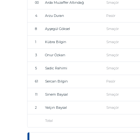
00
Arda Muzaffer Altındağ
Smaçör
4
Arzu Duran
Pasör
8
Ayşegül Göksel
Smaçör
1
Kübra Bilgin
Smaçör
3
Onur Özkan
Smaçör
5
Sadic Rahimi
Smaçör
61
Sercan Bilgin
Pasör
11
Sinem Baysal
Smaçör
2
Yalçın Baysal
Smaçör
Total