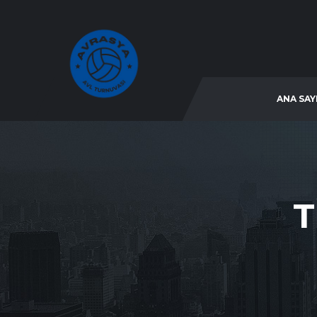
ANA SAY
T