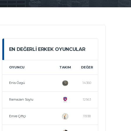
EN DEĞERLI ERKEK OYUNCULAR
OYUNCU
TAKIM
DEĞER
Enis Özgü
14360
Ramazan Soylu
12563
Emre Çiftçi
11938