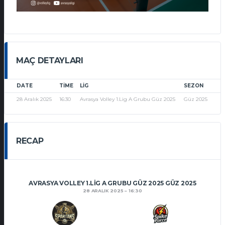
MAÇ DETAYLARI
DATE
TIME
LIG
SEZON
28 Aralık 2025
16:30
Avrasya Volley 1.Lig A Grubu Güz 2025
Güz 2025
RECAP
AVRASYA VOLLEY 1.LIG A GRUBU GÜZ 2025 GÜZ 2025
28 ARALIK 2025
16:30