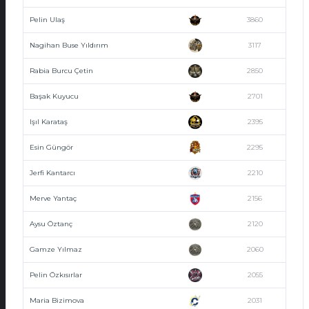
Pelin Ulaş
3860
Nagihan Buse Yıldırım
3117
Rabia Burcu Çetin
2850
Başak Kuyucu
2701
Işıl Karataş
2395
Esin Güngör
2295
Jerfi Kantarcı
2210
Merve Yantaç
2156
Aysu Öztanç
2120
Gamze Yılmaz
2060
Pelin Özkısırlar
2055
Maria Bizimova
2031