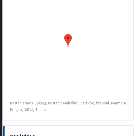
Bostanlararası Sokağı, Bostancı Mahallesi, Kadıköy, İstanbul, Marmara
Bölgesi, 34744, Türkiye