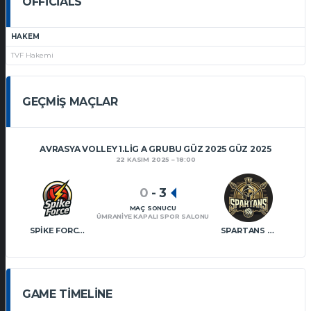
OFFICIALS
HAKEM
TVF Hakemi
GEÇMIŞ MAÇLAR
AVRASYA VOLLEY 1.LIG A GRUBU GÜZ 2025 GÜZ 2025
22 KASIM 2025
18:00
0
-
3
MAÇ SONUCU
ÜMRANIYE KAPALI SPOR SALONU
SPIKE FORCE VT
SPARTANS VT
GAME TIMELINE