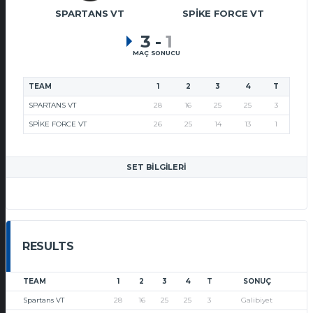
SPARTANS VT
SPIKE FORCE VT
3
-
1
MAÇ SONUCU
TEAM
1
2
3
4
T
SPARTANS VT
28
16
25
25
3
SPIKE FORCE VT
26
25
14
13
1
SET BILGILERI
RESULTS
TEAM
1
2
3
4
T
SONUÇ
Spartans VT
28
16
25
25
3
Galibiyet