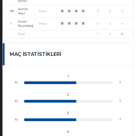
Kansu
Samet
99
Pasör
0
0
0
1
1
1
1
Ayaz
Şinasi
1
Pasör
0
3
4
1
1
1
1
Büyükdağ
Total
7
4
36
MAÇ İSTATISTIKLERI
1
10
7
2
10
7
3
10
7
4