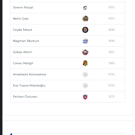
Sinem Parçal
1975
Nehir Çep
1975
Ceyda Mesut
1895
Nagihan Bozkurt
1890
Gökçe Alkım
1851
Cansu Morgil
1585
Anastasiia Konovalova
1576
Ece Tuana Mıstıkoğlu
1576
Ferhan Özturan
1575