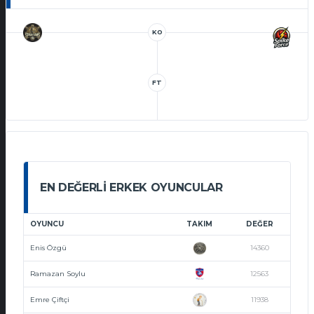
KO
FT
EN DEĞERLI ERKEK OYUNCULAR
OYUNCU
TAKIM
DEĞER
Enis Özgü
14360
Ramazan Soylu
12563
Emre Çiftçi
11938