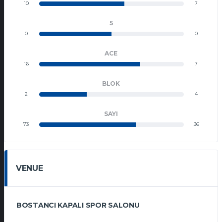
10
7
5
0
0
ACE
16
7
BLOK
2
4
SAYI
73
36
VENUE
BOSTANCI KAPALI SPOR SALONU