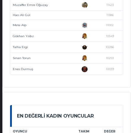
Muzaffer Emre Oğuzay
11423
Hacı Ali Gül
11386
Mete Alp
11002
Gökhan Yıldız
10549
Talha Ergi
10286
Sinan Torun
10253
Enes Durmuş
10039
EN DEĞERLI KADIN OYUNCULAR
OYUNCU
TAKIM
DEĞER