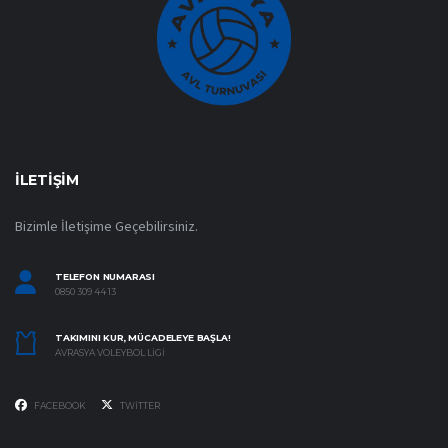
İLETIŞIM
Bizimle İletişime Geçebilirsiniz.
TELEFON NUMARASI
0850 309 44 13
TAKIMINI KUR, MÜCADELEYE BAŞLA!
AVRASYA VOLEYBOL LIGI
FACEBOOK
TWITTER