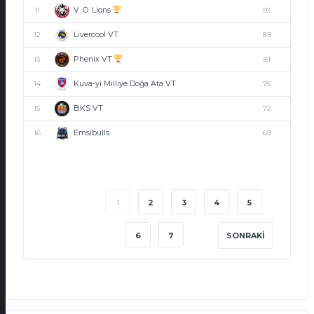
V. O. Lions
11
93
Livercool VT
12
89
Phenix VT
13
81
Kuva-yi Milliye Doğa Ata VT
14
75
BKS VT
15
72
Emsibulls
16
69
1
2
3
4
5
6
7
SONRAKI