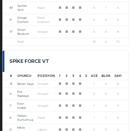
Samet
87
Pasör
0
1
4
1
1
1
1
Yerli
Simge
Pasör
9
0
0
3
1
1
1
1
Duman
Çarprazı
Sinan
17
Smaçör
4
0
9
1
1
1
1
Bozkurt
Total
16
2
73
SPIKE FORCE VT
#
OYUNCU
POZISYON
1
2
3
4
5
ACE
BLOK
SAYI
13
Baran Saya
Smaçör
1
0
12
1
1
1
1
Ece
4
Smaçör
2
0
2
1
1
1
1
Topkaya
Eren
7
Smaçör
1
0
11
1
1
1
1
İmdat
Hakan
6
Pasör
1
1
3
1
1
1
1
Kurtulmuş
Melis
9
Libero
2
0
4
1
1
1
1