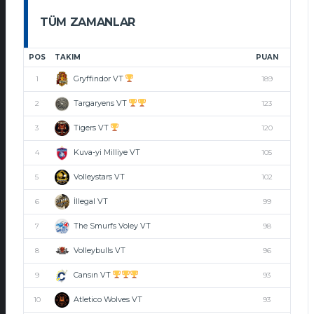
TÜM ZAMANLAR
POS
TAKIM
PUAN
Gryffindor VT
1
189
Targaryens VT
2
123
Tigers VT
3
120
Kuva-yi Milliye VT
4
105
Volleystars VT
5
102
İllegal VT
6
99
The Smurfs Voley VT
7
98
Volleybulls VT
8
96
Cansın VT
9
93
Atletico Wolves VT
10
93