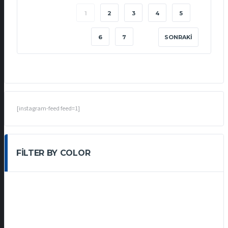
1
2
3
4
5
6
7
SONRAKI
[instagram-feed feed=1]
FILTER BY COLOR