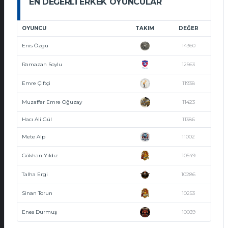
EN DEĞERLI ERKEK OYUNCULAR
OYUNCU
TAKIM
DEĞER
Enis Özgü
14360
Ramazan Soylu
12563
Emre Çiftçi
11938
Muzaffer Emre Oğuzay
11423
Hacı Ali Gül
11386
Mete Alp
11002
Gökhan Yıldız
10549
Talha Ergi
10286
Sinan Torun
10253
Enes Durmuş
10039