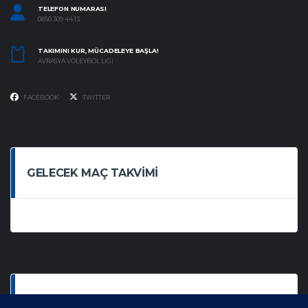
TELEFON NUMARASI
0850 309 44 13
TAKIMINI KUR, MÜCADELEYE BAŞLA!
AVRASYA VOLEYBOL LIGI
FACEBOOK
TWITTER
GELECEK MAÇ TAKVIMI
SON OYNANAN MAÇLAR