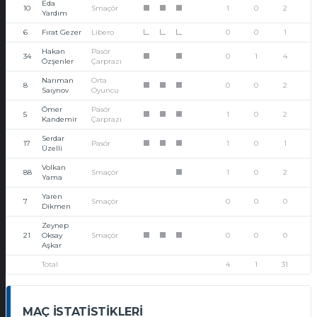
Eda
10
Smaçör
1
0
2
1
1
1
Yardım
6
Fırat Gezer
Libero
0
0
1
L
L
L
Hakan
Pasör
34
0
1
4
1
1
Özşenler
Çarprazı
Narıman
Orta
8
0
0
2
1
1
1
Saıynov
Oyuncu
Ömer
Pasör
5
1
0
2
1
1
1
Kandemir
Çarprazı
Serdar
17
Pasör
1
0
1
1
1
1
Üzelli
Volkan
88
Smaçör
1
0
2
1
Yama
Yaren
7
Smaçör
0
0
0
Dikmen
Zeynep
21
Oksay
Smaçör
0
0
0
1
1
1
Aşkar
Total
4
1
31
MAÇ İSTATISTIKLERI