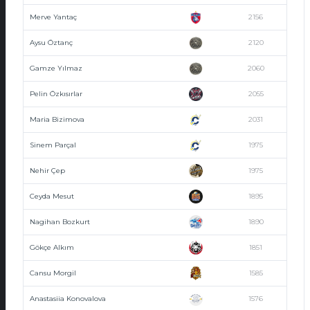
Merve Yantaç
2156
Aysu Öztanç
2120
Gamze Yılmaz
2060
Pelin Özkısırlar
2055
Maria Bizimova
2031
Sinem Parçal
1975
Nehir Çep
1975
Ceyda Mesut
1895
Nagihan Bozkurt
1890
Gökçe Alkım
1851
Cansu Morgil
1585
Anastasiia Konovalova
1576