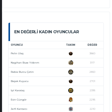
EN DEĞERLI KADIN OYUNCULAR
OYUNCU
TAKIM
DEĞER
Pelin Ulaş
3860
Nagihan Buse Yıldırım
3117
Rabia Burcu Çetin
2850
Başak Kuyucu
2701
Işıl Karataş
2395
Esin Güngör
2295
Jerfi Kantarcı
2210