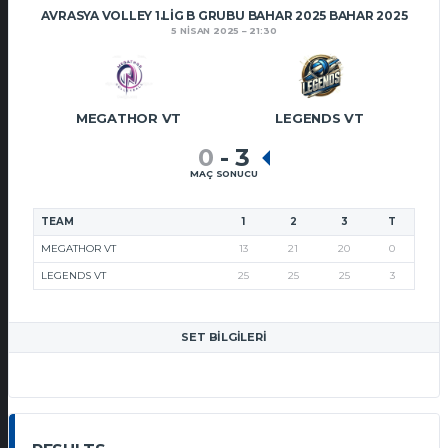
AVRASYA VOLLEY 1.LIG B GRUBU BAHAR 2025 BAHAR 2025
5 NISAN 2025
21:30
MEGATHOR VT
LEGENDS VT
0
-
3
MAÇ SONUCU
TEAM
1
2
3
T
MEGATHOR VT
13
21
20
0
LEGENDS VT
25
25
25
3
SET BILGILERI