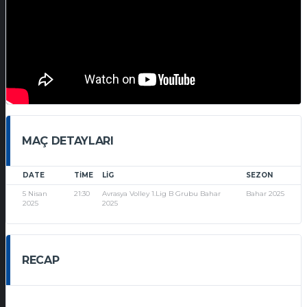
MAÇ DETAYLARI
DATE
TIME
LIG
SEZON
5 Nisan
21:30
Avrasya Volley 1.Lig B Grubu Bahar
Bahar 2025
2025
2025
RECAP