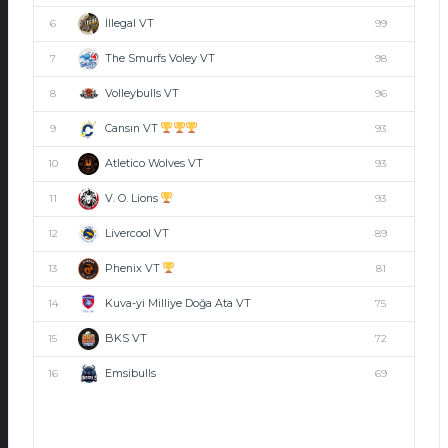
İllegal VT
6
99
The Smurfs Voley VT
7
98
Volleybulls VT
8
96
Cansın VT
9
93
Atletico Wolves VT
10
93
V. O. Lions
11
93
Livercool VT
12
89
Phenix VT
13
81
Kuva-yi Milliye Doğa Ata VT
14
75
BKS VT
15
72
Emsibulls
16
69