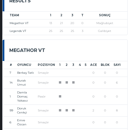
RESULTS
TEAM
1
2
3
T
SONUÇ
Megathor VT
13
21
20
0
Mağlubiyet
Legends VT
25
25
25
3
Galibiyet
MEGATHOR VT
#
OYUNCU
POZISYON
1
2
3
4
5
ACE
BLOK
SAYI
7
Berkay Tatlı
Smaçör
0
0
0
Burak
14
Smaçör
0
0
6
1
1
1
Umut
Damla
1
Domaç
Pasör
0
0
0
1
Yakasız
Doruk
99
Smaçör
2
0
8
1
1
1
Cenkçi
Emre
6
Smaçör
0
0
0
Özcan