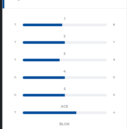
1
7
8
2
7
7
3
7
9
4
0
0
5
0
0
ACE
7
4
BLOK