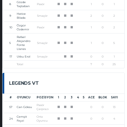
Gözde
8
Pasör
1
0
1
1
1
1
Taştaban
Hatice
9
Smaçör
2
0
2
1
1
1
Bilada
Özgür
10
Pasör
1
0
2
1
1
1
Özdemir
Rafael
Alejandro
5
Smaçör
1
0
5
1
1
1
Fonte
Llanes
17
Utku Erol
Smaçör
0
0
1
1
1
Total
7
0
25
LEGENDS VT
#
OYUNCU
POZISYON
1
2
3
4
5
ACE
BLOK
SAYI
Pasör
57
Can Göksu
0
0
13
1
1
1
Çarprazı
Cemşit
Orta
24
0
0
4
1
1
1
Feyzi
Oyuncu