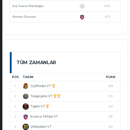
Ece Tuana Mıstıkoğlu
1576
Ferhan Özturan
1575
TÜM ZAMANLAR
POS
TAKIM
PUAN
Gryffindor VT
1
189
Targaryens VT
2
123
Tigers VT
3
120
Kuva-yi Milliye VT
4
105
Volleystars VT
5
102