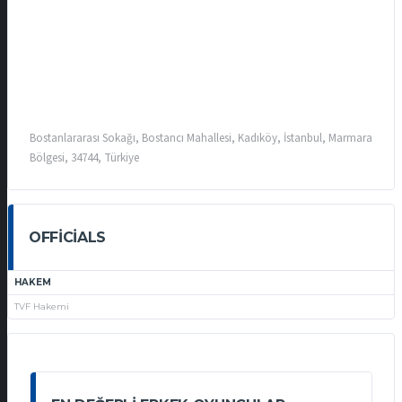
Bostanlararası Sokağı, Bostancı Mahallesi, Kadıköy, İstanbul, Marmara
Bölgesi, 34744, Türkiye
OFFICIALS
HAKEM
TVF Hakemi