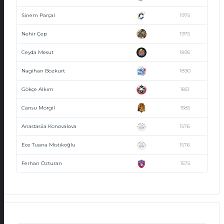
Sinem Parçal
1975
Nehir Çep
1975
Ceyda Mesut
1895
Nagihan Bozkurt
1890
Gökçe Alkım
1851
Cansu Morgil
1585
Anastasiia Konovalova
1576
Ece Tuana Mıstıkoğlu
1576
Ferhan Özturan
1575