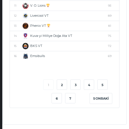
V. O. Lions
11
93
Livercool VT
12
89
Phenix VT
13
81
Kuva-yi Milliye Doğa Ata VT
14
75
BKS VT
15
72
Emsibulls
16
69
1
2
3
4
5
6
7
SONRAKI