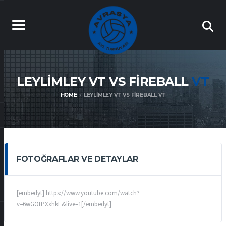
LEYLIMLEY VT VS FIREBALL
VT
HOME
LEYLIMLEY VT VS FIREBALL VT
FOTOĞRAFLAR VE DETAYLAR
[embedyt] https://www.youtube.com/watch?
v=6wGOtPXxhkE&live=1[/embedyt]