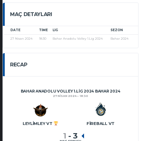
MAÇ DETAYLARI
DATE
TIME
LIG
SEZON
27 Nisan 2024
18:30
Bahar Anadolu Volley 1.Lig 2024
Bahar 2024
RECAP
BAHAR ANADOLU VOLLEY 1.LIG 2024 BAHAR 2024
27 NISAN 2024
18:30
LEYLIMLEY VT
FIREBALL VT
1
-
3
MAÇ SONUCU