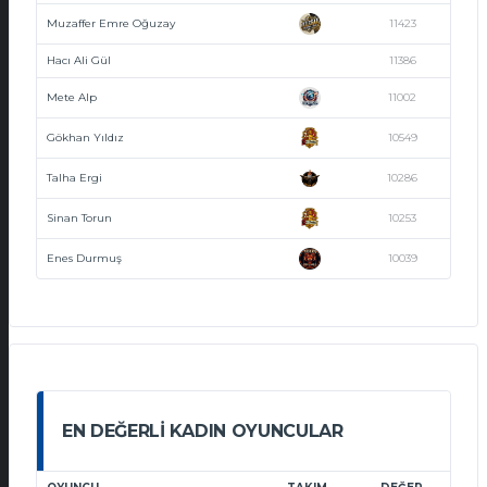
Muzaffer Emre Oğuzay
11423
Hacı Ali Gül
11386
Mete Alp
11002
Gökhan Yıldız
10549
Talha Ergi
10286
Sinan Torun
10253
Enes Durmuş
10039
EN DEĞERLI KADIN OYUNCULAR