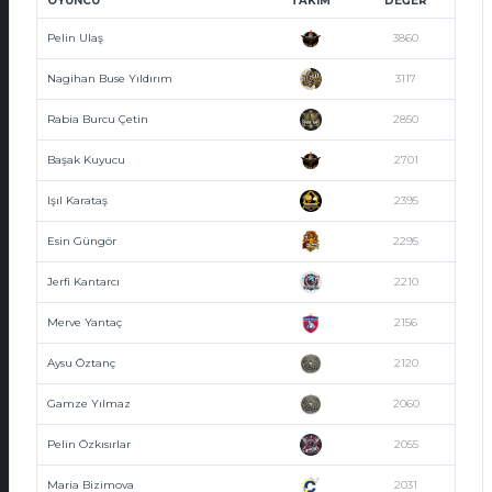
OYUNCU
TAKIM
DEĞER
Pelin Ulaş
3860
Nagihan Buse Yıldırım
3117
Rabia Burcu Çetin
2850
Başak Kuyucu
2701
Işıl Karataş
2395
Esin Güngör
2295
Jerfi Kantarcı
2210
Merve Yantaç
2156
Aysu Öztanç
2120
Gamze Yılmaz
2060
Pelin Özkısırlar
2055
Maria Bizimova
2031