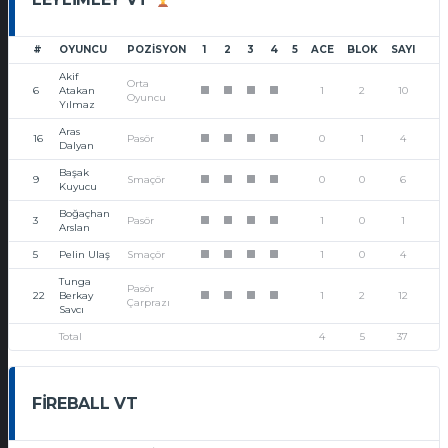
#
OYUNCU
POZISYON
1
2
3
4
5
ACE
BLOK
SAYI
Akif
Orta
6
Atakan
1
2
10
1
1
1
1
Oyuncu
Yılmaz
Aras
16
Pasör
0
1
4
1
1
1
1
Dalyan
Başak
9
Smaçör
0
0
6
1
1
1
1
Kuyucu
Boğaçhan
3
Pasör
1
0
1
1
1
1
1
Arslan
5
Pelin Ulaş
Smaçör
1
0
4
1
1
1
1
Tunga
Pasör
22
Berkay
1
2
12
1
1
1
1
Çarprazı
Savcı
Total
4
5
37
FIREBALL VT