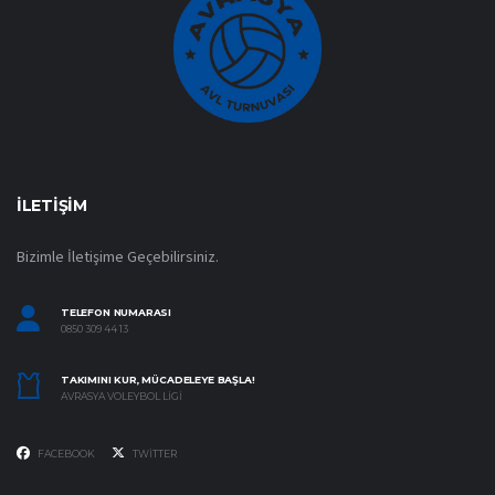
İLETIŞIM
Bizimle İletişime Geçebilirsiniz.
TELEFON NUMARASI
0850 309 44 13
TAKIMINI KUR, MÜCADELEYE BAŞLA!
AVRASYA VOLEYBOL LIGI
FACEBOOK
TWITTER