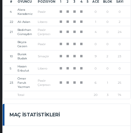
#
OYUNCU
POZISYON
1
2
3
4
5
ACE
BLOK
SAYI
Alara
4
Pasör
0
0
0
1
1
1
1
Karadeniz
22
Ali Aslan
Libero
1
0
2
1
1
1
1
Bedirhan
Pasör
21
4
0
24
1
1
1
1
Günaydın
Çarprazı
Beyza
Pasör
0
0
0
1
1
1
1
Gezen
Burak
10
Smaçör
9
2
23
1
1
1
1
Budak
Hasan
5
Libero
0
0
0
1
1
1
1
Erbulut
Ömer
Pasör
23
Faruk
6
1
25
1
1
1
1
Çarprazı
Yazman
Total
20
3
74
MAÇ İSTATISTIKLERI