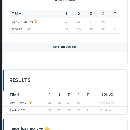
TEAM
1
2
3
4
T
LEYLIMLEY VT
21
25
21
20
1
FIREBALL VT
25
20
25
25
3
SET BILGILERI
RESULTS
TEAM
1
2
3
4
T
SONUÇ
Leylimley VT
21
25
21
20
1
Mağlubiyet
Fireball VT
25
20
25
25
3
Galibiyet
LEYLIMLEY VT