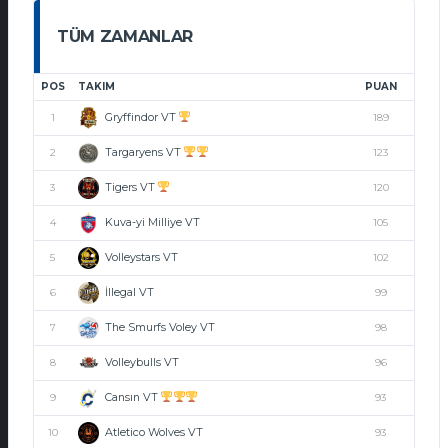
TÜM ZAMANLAR
POS
TAKIM
PUAN
Gryffindor VT
1
189
Targaryens VT
2
123
Tigers VT
3
120
Kuva-yi Milliye VT
4
105
Volleystars VT
5
102
İllegal VT
6
99
The Smurfs Voley VT
7
98
Volleybulls VT
8
96
Cansın VT
9
93
Atletico Wolves VT
10
93