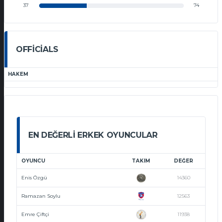
37
74
OFFICIALS
HAKEM
EN DEĞERLI ERKEK OYUNCULAR
OYUNCU
TAKIM
DEĞER
Enis Özgü
14360
Ramazan Soylu
12563
Emre Çiftçi
11938