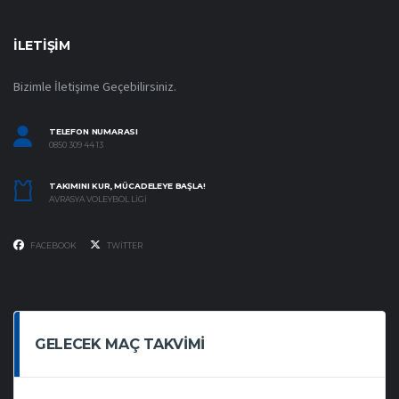
İLETIŞIM
Bizimle İletişime Geçebilirsiniz.
TELEFON NUMARASI
0850 309 44 13
TAKIMINI KUR, MÜCADELEYE BAŞLA!
AVRASYA VOLEYBOL LIGI
FACEBOOK
TWITTER
GELECEK MAÇ TAKVIMI