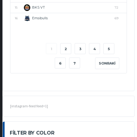
BKS VT
15
72
Emsibulls
16
69
1
2
3
4
5
6
7
SONRAKI
[instagram-feed feed=1]
FILTER BY COLOR