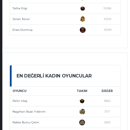
Talha Ergi
10286
Sinan Torun
10253
Enes Durmuş
10039
EN DEĞERLI KADIN OYUNCULAR
OYUNCU
TAKIM
DEĞER
Pelin Ulaş
3860
Nagihan Buse Yıldırım
3117
Rabia Burcu Çetin
2850