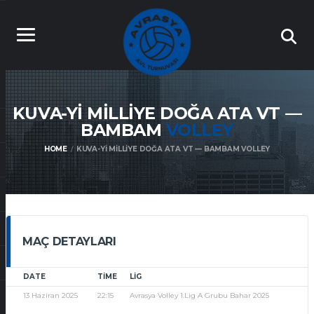
KUVA-YI MILLIYE DOĞA ATA VT —
BAMBAM
VOLLEY
HOME
KUVA-YI MILLIYE DOĞA ATA VT — BAMBAM VOLLEY
MAÇ DETAYLARI
DATE
TIME
LIG
13 Haziran 2025
22:15
Avrasya Volley 1.Lig A Grubu Bahar 2025