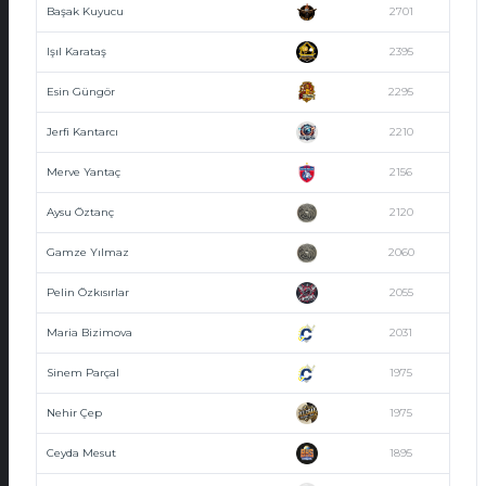
Başak Kuyucu
2701
Işıl Karataş
2395
Esin Güngör
2295
Jerfi Kantarcı
2210
Merve Yantaç
2156
Aysu Öztanç
2120
Gamze Yılmaz
2060
Pelin Özkısırlar
2055
Maria Bizimova
2031
Sinem Parçal
1975
Nehir Çep
1975
Ceyda Mesut
1895