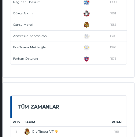
Nagihan Bozkurt
1890
Gökçe Alkım
1851
Cansu Morgil
1585
Anastasiia Konovalova
1576
Ece Tuana Mıstıkoğlu
1576
Ferhan Özturan
1575
TÜM ZAMANLAR
POS
TAKIM
PUAN
Gryffindor VT
1
189