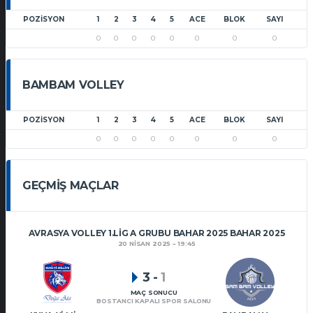
POZISYON
1
2
3
4
5
ACE
BLOK
SAYI
0
0
0
0
0
0
0
0
BAMBAM VOLLEY
POZISYON
1
2
3
4
5
ACE
BLOK
SAYI
0
0
0
0
0
0
0
0
GEÇMIŞ MAÇLAR
AVRASYA VOLLEY 1.LIG A GRUBU BAHAR 2025 BAHAR 2025
20 NISAN 2025
19:45
3
-
1
MAÇ SONUCU
BOSTANCI KAPALI SPOR SALONU