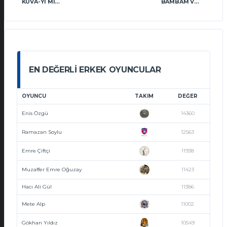
KUVA-YI MILLIYE DOĞA ATA VT
BAMBAM VOLLEY
EN DEĞERLI ERKEK OYUNCULAR
OYUNCU
TAKIM
DEĞER
Enis Özgü
14360
Ramazan Soylu
12563
Emre Çiftçi
11938
Muzaffer Emre Oğuzay
11423
Hacı Ali Gül
11386
Mete Alp
11002
Gökhan Yıldız
10549