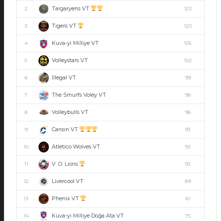
Targaryens VT
2
123
Tigers VT
3
120
Kuva-yi Milliye VT
4
105
Volleystars VT
5
102
İllegal VT
6
99
The Smurfs Voley VT
7
98
Volleybulls VT
8
96
Cansın VT
9
93
Atletico Wolves VT
10
93
V. O. Lions
11
93
Livercool VT
12
89
Phenix VT
13
81
Kuva-yi Milliye Doğa Ata VT
14
75