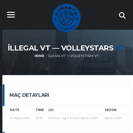
İLLEGAL VT — VOLLEYSTARS
VT
HOME
İLLEGAL VT — VOLLEYSTARS VT
MAÇ DETAYLARI
DATE
TIME
LIG
SEZON
16 Mayıs 2025
22:15
Premier Lig A Grubu Bahar 2025
Bahar 2025