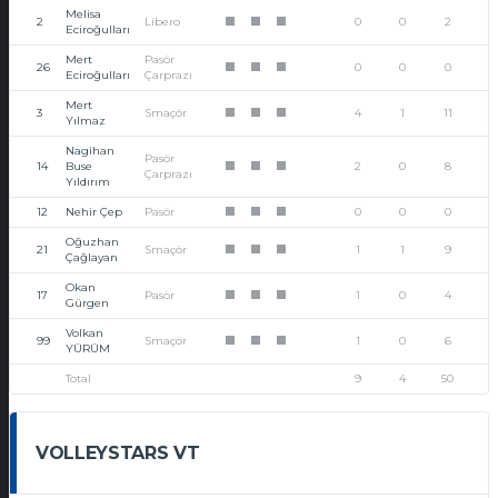
Melisa
2
Libero
0
0
2
1
1
1
Eciroğulları
Mert
Pasör
26
0
0
0
1
1
1
Eciroğulları
Çarprazı
Mert
3
Smaçör
4
1
11
1
1
1
Yılmaz
Nagihan
Pasör
14
Buse
2
0
8
1
1
1
Çarprazı
Yıldırım
12
Nehir Çep
Pasör
0
0
0
1
1
1
Oğuzhan
21
Smaçör
1
1
9
1
1
1
Çağlayan
Okan
17
Pasör
1
0
4
1
1
1
Gürgen
Volkan
99
Smaçör
1
0
6
1
1
1
YÜRÜM
Total
9
4
50
VOLLEYSTARS VT