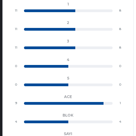
1
11
8
2
11
8
3
11
8
4
0
0
5
0
0
ACE
9
1
BLOK
4
4
SAYI