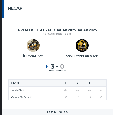
RECAP
PREMIER LIG A GRUBU BAHAR 2025 BAHAR 2025
16 MAYIS 2025
22:15
İLLEGAL VT
VOLLEYSTARS VT
3
-
0
MAÇ SONUCU
TEAM
1
2
3
T
İLLEGAL VT
25
25
25
3
VOLLEYSTARS VT
19
17
14
0
SET BILGILERI