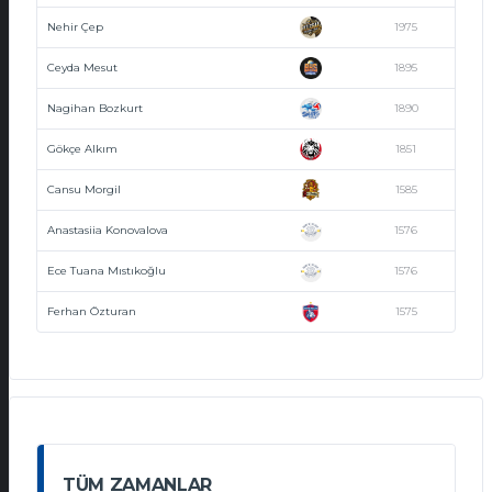
Nehir Çep
1975
Ceyda Mesut
1895
Nagihan Bozkurt
1890
Gökçe Alkım
1851
Cansu Morgil
1585
Anastasiia Konovalova
1576
Ece Tuana Mıstıkoğlu
1576
Ferhan Özturan
1575
TÜM ZAMANLAR