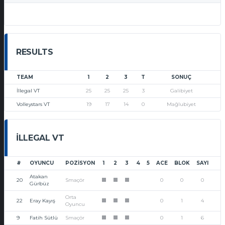
RESULTS
TEAM
1
2
3
T
SONUÇ
İllegal VT
25
25
25
3
Galibiyet
Volleystars VT
19
17
14
0
Mağlubiyet
İLLEGAL VT
#
OYUNCU
POZISYON
1
2
3
4
5
ACE
BLOK
SAYI
Atakan
20
Smaçör
0
0
0
1
1
1
Gürbüz
Orta
22
Eray Kayış
0
1
4
1
1
1
Oyuncu
9
Fatih Sütlü
Smaçör
0
1
6
1
1
1