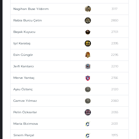
Nagihan Buse Yıldırım
3117
Rabia Burcu Çetin
2850
Başak Kuyucu
2701
Işıl Karataş
2395
Esin Güngör
2295
Jerfi Kantarcı
2210
Merve Yantaç
2156
Aysu Öztanç
2120
Gamze Yılmaz
2060
Pelin Özkısırlar
2055
Maria Bizimova
2031
Sinem Parçal
1975