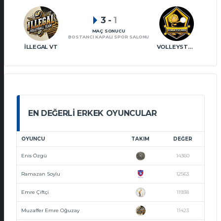
3
-
1
MAÇ SONUCU
BOSTANCI KAPALI SPOR SALONU
İLLEGAL VT
VOLLEYSTARS VT
EN DEĞERLI ERKEK OYUNCULAR
OYUNCU
TAKIM
DEĞER
Enis Özgü
14360
Ramazan Soylu
12563
Emre Çiftçi
11938
Muzaffer Emre Oğuzay
11423