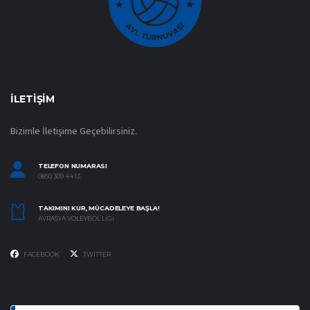
İLETIŞIM
Bizimle İletişime Geçebilirsiniz.
TELEFON NUMARASI
0850 309 44 13
TAKIMINI KUR, MÜCADELEYE BAŞLA!
AVRASYA VOLEYBOL LIGI
FACEBOOK
TWITTER