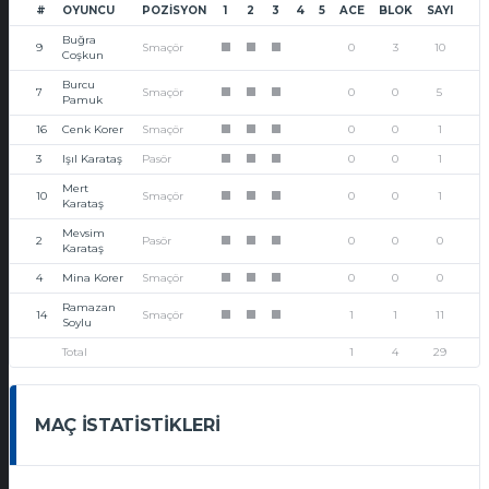
#
OYUNCU
POZISYON
1
2
3
4
5
ACE
BLOK
SAYI
Buğra
9
Smaçör
0
3
10
1
1
1
Coşkun
Burcu
7
Smaçör
0
0
5
1
1
1
Pamuk
16
Cenk Korer
Smaçör
0
0
1
1
1
1
3
Işıl Karataş
Pasör
0
0
1
1
1
1
Mert
10
Smaçör
0
0
1
1
1
1
Karataş
Mevsim
2
Pasör
0
0
0
1
1
1
Karataş
4
Mina Korer
Smaçör
0
0
0
1
1
1
Ramazan
14
Smaçör
1
1
11
1
1
1
Soylu
Total
1
4
29
MAÇ İSTATISTIKLERI