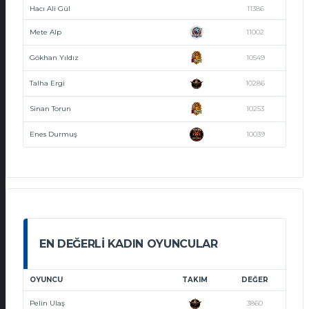
Hacı Ali Gül
11386
Mete Alp
11002
Gökhan Yıldız
10549
Talha Ergi
10286
Sinan Torun
10253
Enes Durmuş
10039
EN DEĞERLI KADIN OYUNCULAR
OYUNCU
TAKIM
DEĞER
Pelin Ulaş
3860