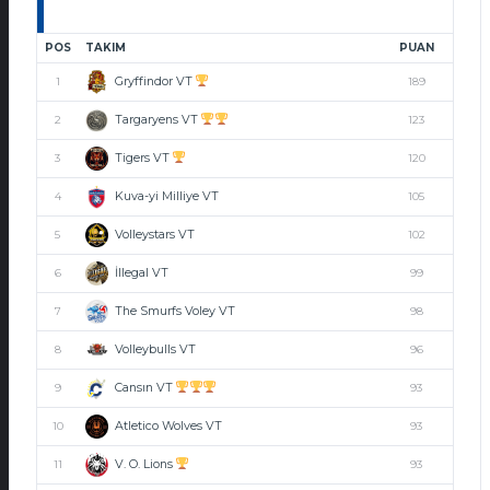
POS
TAKIM
PUAN
Gryffindor VT
1
189
Targaryens VT
2
123
Tigers VT
3
120
Kuva-yi Milliye VT
4
105
Volleystars VT
5
102
İllegal VT
6
99
The Smurfs Voley VT
7
98
Volleybulls VT
8
96
Cansın VT
9
93
Atletico Wolves VT
10
93
V. O. Lions
11
93