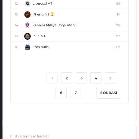
Livercool VT
12
89
Phenix VT
13
81
Kuva-yi Milliye Doğa Ata VT
14
75
BKS VT
15
72
Emsibulls
16
69
1
2
3
4
5
6
7
SONRAKI
[instagram-feed feed=1]