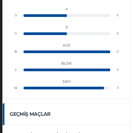
4
0
0
5
0
0
ACE
16
0
BLOK
2
0
SAYI
42
3
GEÇMIŞ MAÇLAR