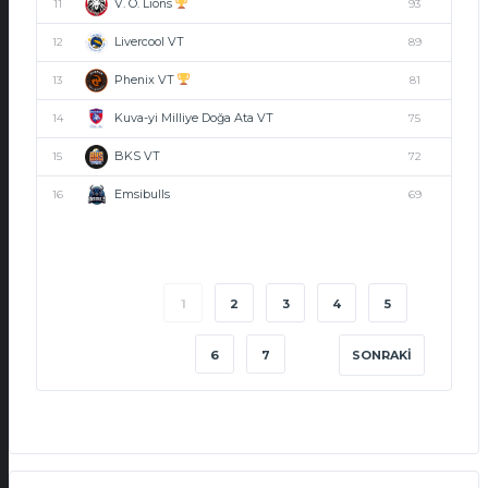
V. O. Lions
11
93
Livercool VT
12
89
Phenix VT
13
81
Kuva-yi Milliye Doğa Ata VT
14
75
BKS VT
15
72
Emsibulls
16
69
1
2
3
4
5
6
7
SONRAKI