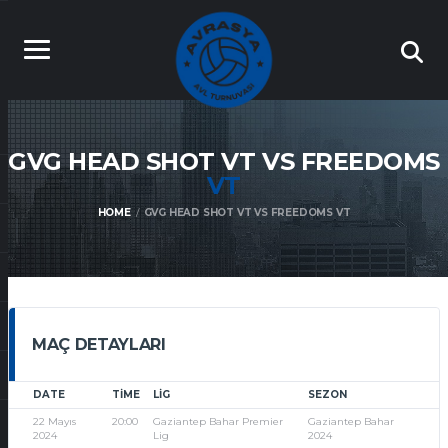
GVG HEAD SHOT VT VS FREEDOMS
VT
HOME
GVG HEAD SHOT VT VS FREEDOMS VT
MAÇ DETAYLARI
DATE
TIME
LIG
SEZON
22 Mayıs
20:00
Gaziantep Bahar Premier
Gaziantep Bahar
2024
Lig
2024