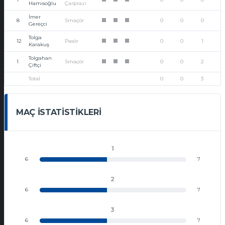
1
1
1
Hamisoğlu
Çarprazı
İmer
8
Smaçör
0
0
0
1
1
1
Gereçci
Tolga
12
Pasör
0
0
1
1
1
1
Karakuş
Tolgahan
1
Smaçör
0
0
2
1
1
1
Çiftçi
Total
0
0
3
MAÇ İSTATISTIKLERI
1
6
7
2
6
7
3
6
7