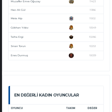
Muzaffer Emre Oğuzay
11423
Hacı Ali Gül
11386
Mete Alp
11002
Gökhan Yıldız
10549
Talha Ergi
10286
Sinan Torun
10253
Enes Durmuş
10039
EN DEĞERLI KADIN OYUNCULAR
OYUNCU
TAKIM
DEĞER