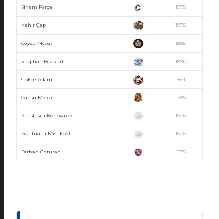
Sinem Parçal
1975
Nehir Çep
1975
Ceyda Mesut
1895
Nagihan Bozkurt
1890
Gökçe Alkım
1851
Cansu Morgil
1585
Anastasiia Konovalova
1576
Ece Tuana Mıstıkoğlu
1576
Ferhan Özturan
1575