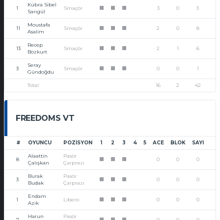
Kübra Sibel
1
Smaçör
3
0
3
1
1
1
Sarıgül
Moustafa
11
Smaçör
2
0
8
1
1
1
Asalim
Recep
13
Smaçör
2
1
6
1
1
1
Bozkurt
Seray
3
Smaçör
0
0
1
1
1
1
Gündoğdu
Total
16
2
42
FREEDOMS VT
#
OYUNCU
POZISYON
1
2
3
4
5
ACE
BLOK
SAYI
Alaattin
Pasör
8
0
0
0
1
1
1
Çalışkan
Çarprazı
Burak
Pasör
3
0
0
0
1
1
1
Budak
Çarprazı
Endam
1
Libero
0
0
0
1
1
1
Azik
Harun
Pasör
7
0
0
0