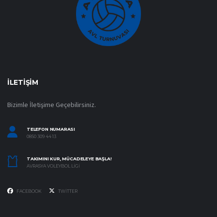
İLETIŞIM
Bizimle İletişime Geçebilirsiniz.
TELEFON NUMARASI
0850 309 44 13
TAKIMINI KUR, MÜCADELEYE BAŞLA!
AVRASYA VOLEYBOL LIGI
FACEBOOK
TWITTER