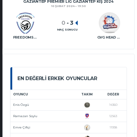
GAZIANTEP PREMIER LIG GAZIANTEP KIŞ 2024
10 ŞUBAT 2024
19:30
0
-
3
MAÇ SONUCU
FREEDOMS VT
GVG HEAD SHOT VT
EN DEĞERLI ERKEK OYUNCULAR
OYUNCU
TAKIM
DEĞER
Enis Özgü
14360
Ramazan Soylu
12563
Emre Çiftçi
11938