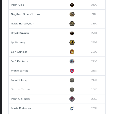
Pelin Ulaş
3860
Nagihan Buse Yıldırım
3117
Rabia Burcu Çetin
2850
Başak Kuyucu
2701
Işıl Karataş
2395
Esin Güngör
2295
Jerfi Kantarcı
2210
Merve Yantaç
2156
Aysu Öztanç
2120
Gamze Yılmaz
2060
Pelin Özkısırlar
2055
Maria Bizimova
2031