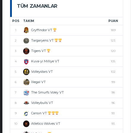
TÜM ZAMANLAR
POS
TAKIM
PUAN
Gryffindor VT
1
189
Targaryens VT
2
123
Tigers VT
3
120
Kuva-yi Milliye VT
4
105
Volleystars VT
5
102
İllegal VT
6
99
The Smurfs Voley VT
7
98
Volleybulls VT
8
96
Cansın VT
9
93
Atletico Wolves VT
10
93