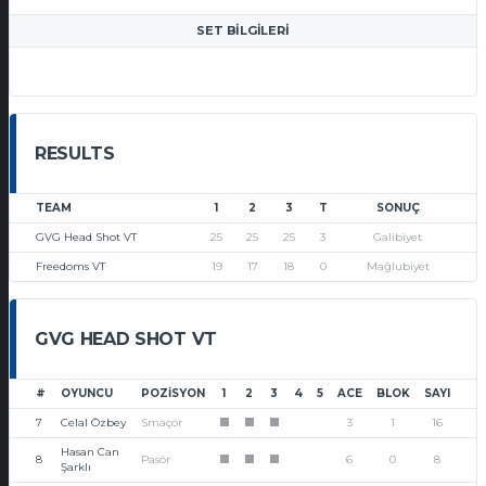
SET BILGILERI
RESULTS
TEAM
1
2
3
T
SONUÇ
GVG Head Shot VT
25
25
25
3
Galibiyet
Freedoms VT
19
17
18
0
Mağlubiyet
GVG HEAD SHOT VT
#
OYUNCU
POZISYON
1
2
3
4
5
ACE
BLOK
SAYI
7
Celal Özbey
Smaçör
3
1
16
1
1
1
Hasan Can
8
Pasör
6
0
8
1
1
1
Şarklı