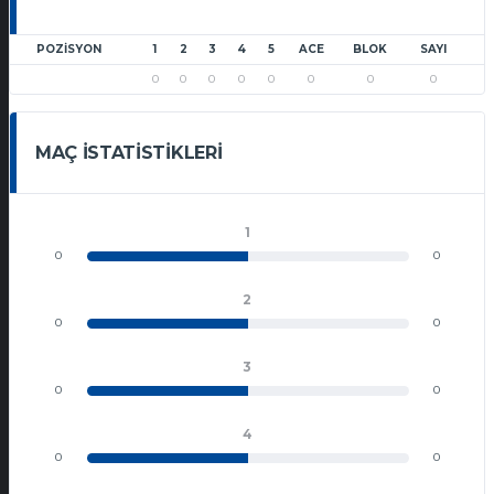
POZISYON
1
2
3
4
5
ACE
BLOK
SAYI
0
0
0
0
0
0
0
0
MAÇ İSTATISTIKLERI
1
0
0
2
0
0
3
0
0
4
0
0