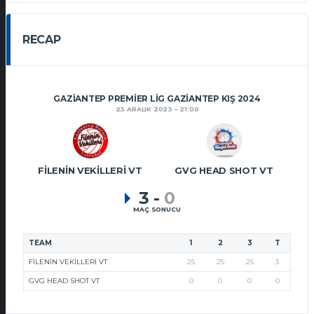
RECAP
GAZIANTEP PREMIER LIG GAZIANTEP KIŞ 2024
23 ARALIK 2023
21:00
FILENIN VEKILLERI VT
GVG HEAD SHOT VT
3
-
0
MAÇ SONUCU
TEAM
1
2
3
T
FILENIN VEKILLERI VT
25
25
25
3
GVG HEAD SHOT VT
0
0
0
0