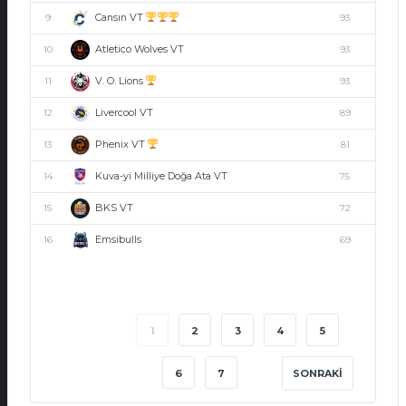
Cansın VT
9
93
Atletico Wolves VT
10
93
V. O. Lions
11
93
Livercool VT
12
89
Phenix VT
13
81
Kuva-yi Milliye Doğa Ata VT
14
75
BKS VT
15
72
Emsibulls
16
69
1
2
3
4
5
6
7
SONRAKI