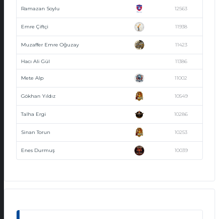
Ramazan Soylu
12563
Emre Çiftçi
11938
Muzaffer Emre Oğuzay
11423
Hacı Ali Gül
11386
Mete Alp
11002
Gökhan Yıldız
10549
Talha Ergi
10286
Sinan Torun
10253
Enes Durmuş
10039