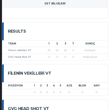
SET BILGILERI
RESULTS
TEAM
1
2
3
T
SONUÇ
Filenin Vekilleri VT
25
25
25
3
Galibiyet
GVG Head Shot VT
0
0
0
0
Mağlubiyet
FILENIN VEKILLERI VT
POZISYON
1
2
3
4
5
ACE
BLOK
SAYI
0
0
0
0
0
0
0
0
GVG HEAD SHOT VT