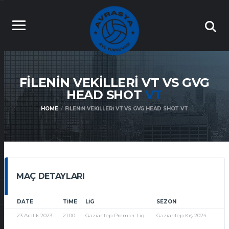
FILENIN VEKILLERI VT VS GVG
HEAD SHOT
VT
HOME
FILENIN VEKILLERI VT VS GVG HEAD SHOT VT
MAÇ DETAYLARI
DATE
TIME
LIG
SEZON
23 Aralık 2023
21:00
Gaziantep Premier Lig
Gaziantep Kış 2024