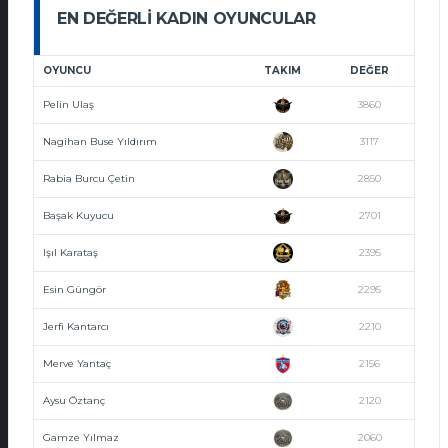
EN DEĞERLI KADIN OYUNCULAR
OYUNCU
TAKIM
DEĞER
Pelin Ulaş
3860
Nagihan Buse Yıldırım
3117
Rabia Burcu Çetin
2850
Başak Kuyucu
2701
Işıl Karataş
2395
Esin Güngör
2295
Jerfi Kantarcı
2210
Merve Yantaç
2156
Aysu Öztanç
2120
Gamze Yılmaz
2060