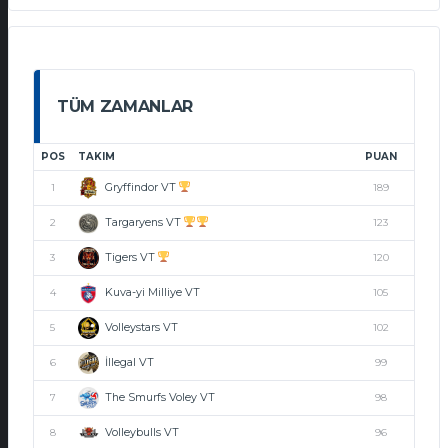
TÜM ZAMANLAR
POS
TAKIM
PUAN
Gryffindor VT
1
189
Targaryens VT
2
123
Tigers VT
3
120
Kuva-yi Milliye VT
4
105
Volleystars VT
5
102
İllegal VT
6
99
The Smurfs Voley VT
7
98
Volleybulls VT
8
96