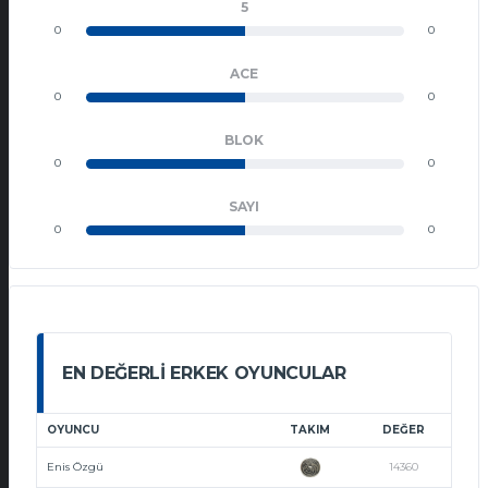
5
0
0
ACE
0
0
BLOK
0
0
SAYI
0
0
EN DEĞERLI ERKEK OYUNCULAR
OYUNCU
TAKIM
DEĞER
Enis Özgü
14360