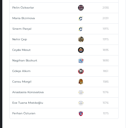
Pelin Özkısırlar
2055
Maria Bizimova
2031
Sinem Parçal
1975
Nehir Çep
1975
Ceyda Mesut
1895
Nagihan Bozkurt
1890
Gökçe Alkım
1851
Cansu Morgil
1585
Anastasiia Konovalova
1576
Ece Tuana Mıstıkoğlu
1576
Ferhan Özturan
1575