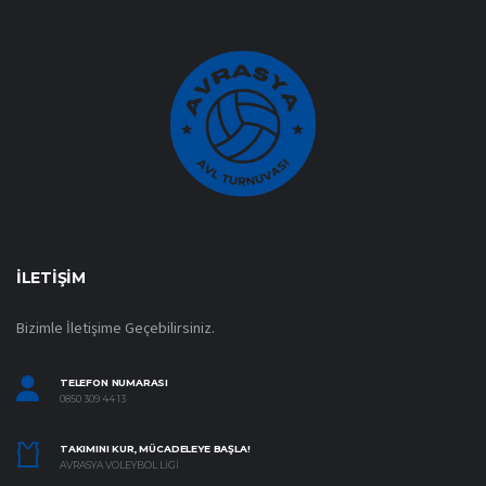
İLETIŞIM
Bizimle İletişime Geçebilirsiniz.
TELEFON NUMARASI
0850 309 44 13
TAKIMINI KUR, MÜCADELEYE BAŞLA!
AVRASYA VOLEYBOL LIGI