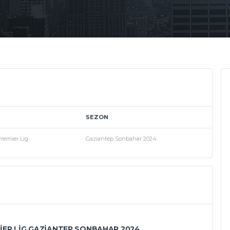
SEZON
remier Lig
Gaziantep Sonbahar 2024
ER LIG GAZIANTEP SONBAHAR 2024