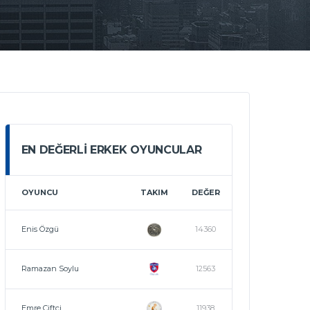
EN DEĞERLI ERKEK OYUNCULAR
OYUNCU
TAKIM
DEĞER
Enis Özgü
14360
Ramazan Soylu
12563
Emre Çiftçi
11938