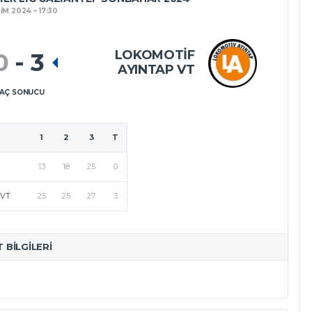
KIM 2024
17:30
LOKOMOTIF
0
-
3
AYINTAP VT
AÇ SONUCU
1
2
3
T
13
18
25
0
 VT
25
25
27
3
T BILGILERI