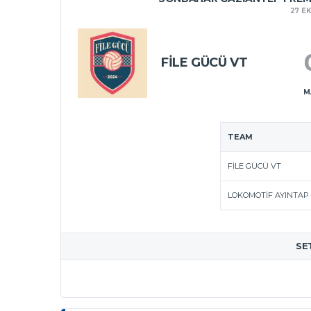
27 E
FILE GÜCÜ VT
M
TEAM
FILE GÜCÜ VT
LOKOMOTIF AYINTAP
SE