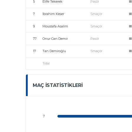
5
Elife Tekerek
Pasör
1
7
İbrahim Keser
Smaçör
1
9
Moustafa Asalim
Smaçör
1
77
Onur Can Demir
Pasör
1
17
Tan Demiroğlu
Smaçör
1
Total
MAÇ İSTATISTIKLERI
7