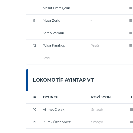
1
Mesut Emre Çelik
-
1
9
Musa Zorlu
-
1
11
Serap Pamuk
-
1
12
Tolga Karakuş
Pasör
1
Total
LOKOMOTIF AYINTAP VT
#
OYUNCU
POZISYON
1
10
Ahmet Çiplak
Smaçör
1
21
Burak Özdenmez
Smaçör
1