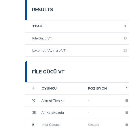
RESULTS
TEAM
1
File Gücü VT
13
Lokomotif Ayıntap VT
25
FILE GÜCÜ VT
#
OYUNCU
POZISYON
1
10
Ahmet Tiryaki
-
1
35
Ali Karakuzulu
-
1
8
İmer Gereçci
Smaçör
1