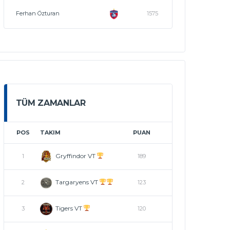
Ferhan Özturan
1575
TÜM ZAMANLAR
POS
TAKIM
PUAN
Gryffindor VT
1
189
Targaryens VT
2
123
Tigers VT
3
120