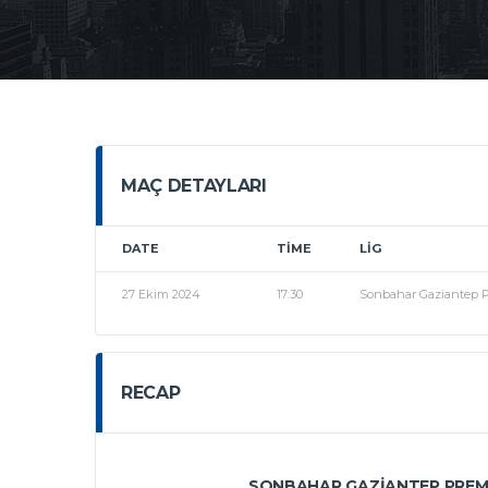
MAÇ DETAYLARI
DATE
TIME
LIG
27 Ekim 2024
17:30
Sonbahar Gaziantep P
RECAP
SONBAHAR GAZIANTEP PREMI