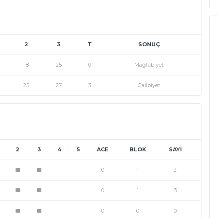
2
3
T
SONUÇ
18
25
0
Mağlubiyet
25
27
3
Galibiyet
2
3
4
5
ACE
BLOK
SAYI
0
1
2
1
1
0
1
3
1
1
0
0
0
1
1