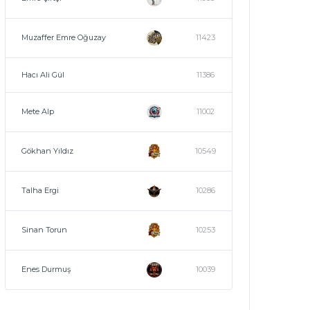
Muzaffer Emre Oğuzay
11423
Hacı Ali Gül
11386
Mete Alp
11002
Gökhan Yıldız
10549
Talha Ergi
10286
Sinan Torun
10253
Enes Durmuş
10039