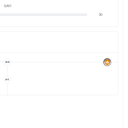
SAYI
30
KO
FT