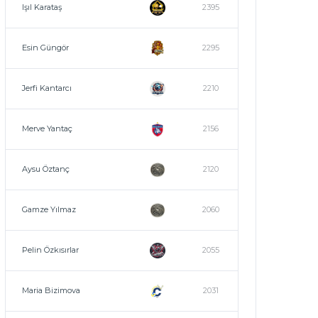
Işıl Karataş
2395
Esin Güngör
2295
Jerfi Kantarcı
2210
Merve Yantaç
2156
Aysu Öztanç
2120
Gamze Yılmaz
2060
Pelin Özkısırlar
2055
Maria Bizimova
2031