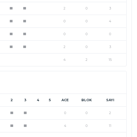
2
0
3
1
1
0
0
4
1
1
0
0
0
1
1
2
0
3
1
1
4
2
15
2
3
4
5
ACE
BLOK
SAYI
0
0
2
1
1
4
0
11
1
1