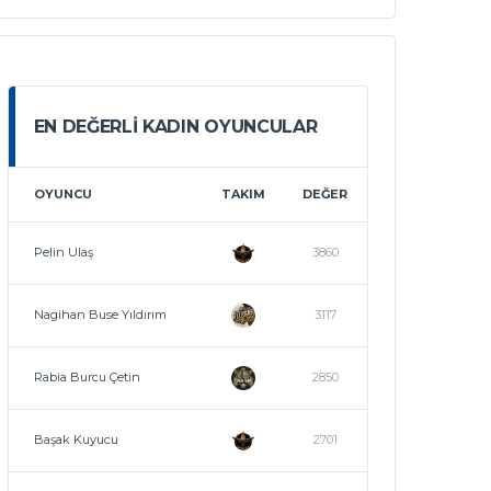
EN DEĞERLI KADIN OYUNCULAR
OYUNCU
TAKIM
DEĞER
Pelin Ulaş
3860
Nagihan Buse Yıldırım
3117
Rabia Burcu Çetin
2850
Başak Kuyucu
2701