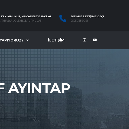
TAKIMINI KUR, MÜCADELEYE BAŞLA!
BIZIMLE İLETIŞIME GEÇ!
AVRASYA VOLEYBOL TURNUVASI
0505 368 60 91
 YAPIYORUZ?
İLETIŞIM
F AYINTAP