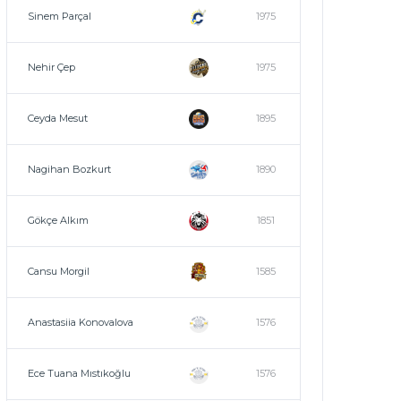
Sinem Parçal
1975
Nehir Çep
1975
Ceyda Mesut
1895
Nagihan Bozkurt
1890
Gökçe Alkım
1851
Cansu Morgil
1585
Anastasiia Konovalova
1576
Ece Tuana Mıstıkoğlu
1576