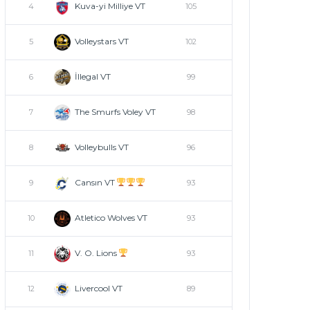
Kuva-yi Milliye VT
4
105
Volleystars VT
5
102
İllegal VT
6
99
The Smurfs Voley VT
7
98
Volleybulls VT
8
96
Cansın VT
9
93
Atletico Wolves VT
10
93
V. O. Lions
11
93
Livercool VT
12
89