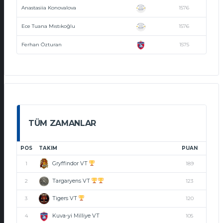
Anastasiia Konovalova
1576
Ece Tuana Mıstıkoğlu
1576
Ferhan Özturan
1575
TÜM ZAMANLAR
POS
TAKIM
PUAN
Gryffindor VT
1
189
Targaryens VT
2
123
Tigers VT
3
120
Kuva-yi Milliye VT
4
105