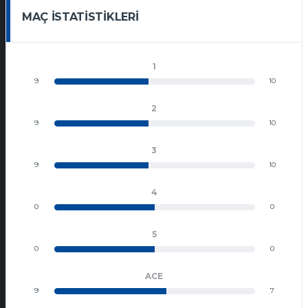
MAÇ İSTATISTIKLERI
1
9
10
2
9
10
3
9
10
4
0
0
5
0
0
ACE
9
7