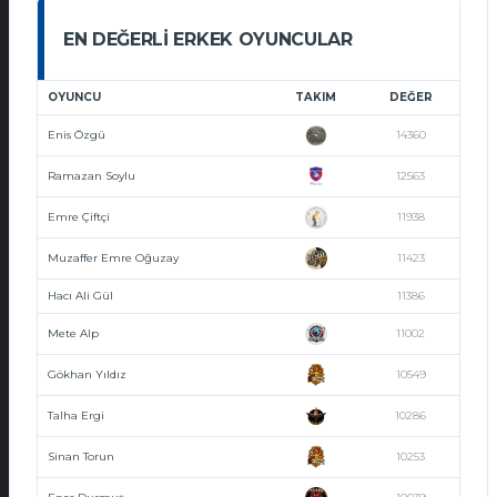
EN DEĞERLI ERKEK OYUNCULAR
OYUNCU
TAKIM
DEĞER
Enis Özgü
14360
Ramazan Soylu
12563
Emre Çiftçi
11938
Muzaffer Emre Oğuzay
11423
Hacı Ali Gül
11386
Mete Alp
11002
Gökhan Yıldız
10549
Talha Ergi
10286
Sinan Torun
10253