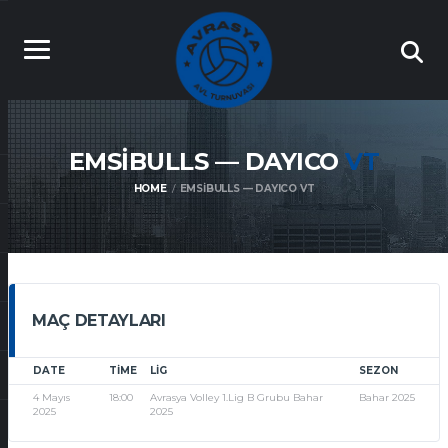
EMSIBULLS — DAYICO
VT
HOME
EMSIBULLS — DAYICO VT
MAÇ DETAYLARI
DATE
TIME
LIG
SEZON
4 Mayıs
18:00
Avrasya Volley 1.Lig B Grubu Bahar
Bahar 2025
2025
2025