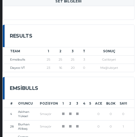
SET BILGILERI
RESULTS
TEAM
1
2
3
T
SONUÇ
Emsibulls
25
25
25
3
Galibiyet
Dayıco VT
23
16
20
0
Mağlubiyet
EMSIBULLS
#
OYUNCU
POZISYON
1
2
3
4
5
ACE
BLOK
SAYI
Aslıhan
4
Smaçör
0
0
0
1
1
1
Yüksel
Burhan
28
Smaçör
0
0
1
1
1
1
Alibaş
Cemre