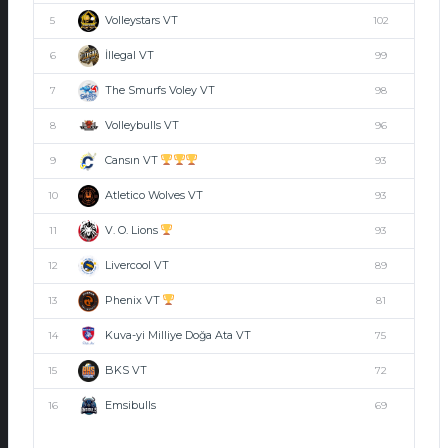
Volleystars VT
5
102
İllegal VT
6
99
The Smurfs Voley VT
7
98
Volleybulls VT
8
96
Cansın VT
9
93
Atletico Wolves VT
10
93
V. O. Lions
11
93
Livercool VT
12
89
Phenix VT
13
81
Kuva-yi Milliye Doğa Ata VT
14
75
BKS VT
15
72
Emsibulls
16
69