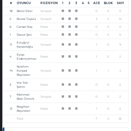
#
OYUNCU
POZISYON
1
2
3
4
5
ACE
BLOK
SAYI
18
Betül Ekici
Smaçör
0
0
0
1
1
1
5
Burak Tüysüz
Smaçör
3
4
14
1
1
1
6
Cansel Koç
Pasör
0
0
0
1
1
1
1
Davut Şen
Pasör
0
0
0
1
1
1
Ertuğrul
11
Smaçör
1
0
9
1
1
1
Karasıloğlu
Eyüp
4
Pasör
1
0
2
1
1
1
Evdençıkmaz
İbrahim
14
Kürşad
Smaçör
1
1
4
1
1
1
Bayıralan
İsra Sıla
3
Pasör
0
0
2
1
1
1
Şahin
Mehmet
7
Smaçör
0
0
2
1
1
1
Baki Öztürk
Nagihan
12
Pasör
1
0
2
1
1
1
Bayıralan
Total
7
5
35