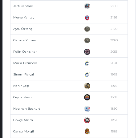
Jerfi Kantarcı
2210
Merve Yantaç
2156
Aysu Öztanç
2120
Gamze Yılmaz
2060
Pelin Özkısırlar
2055
Maria Bizimova
2031
Sinem Parçal
1975
Nehir Çep
1975
Ceyda Mesut
1895
Nagihan Bozkurt
1890
Gökçe Alkım
1851
Cansu Morgil
1585