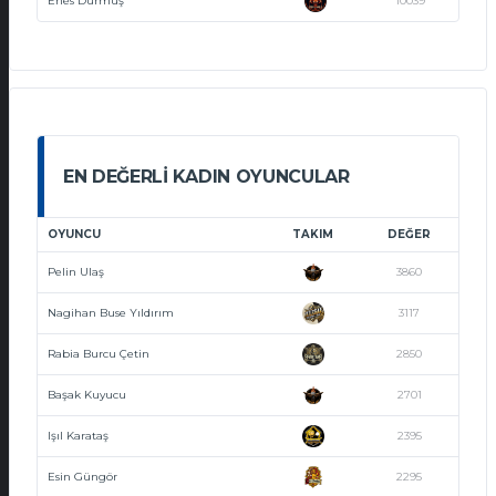
Enes Durmuş
10039
EN DEĞERLI KADIN OYUNCULAR
OYUNCU
TAKIM
DEĞER
Pelin Ulaş
3860
Nagihan Buse Yıldırım
3117
Rabia Burcu Çetin
2850
Başak Kuyucu
2701
Işıl Karataş
2395
Esin Güngör
2295