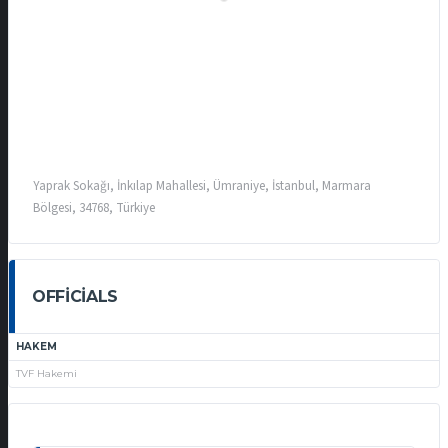
Yaprak Sokağı, İnkılap Mahallesi, Ümraniye, İstanbul, Marmara
Bölgesi, 34768, Türkiye
OFFICIALS
HAKEM
TVF Hakemi