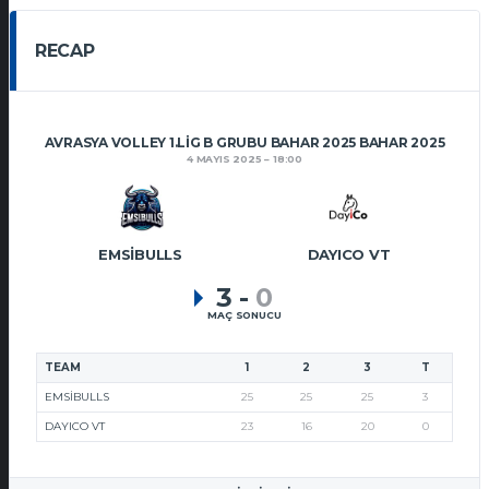
RECAP
AVRASYA VOLLEY 1.LIG B GRUBU BAHAR 2025 BAHAR 2025
4 MAYIS 2025
18:00
EMSIBULLS
DAYICO VT
3
-
0
MAÇ SONUCU
TEAM
1
2
3
T
EMSIBULLS
25
25
25
3
DAYICO VT
23
16
20
0