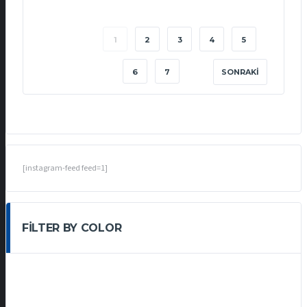
1
2
3
4
5
6
7
SONRAKI
[instagram-feed feed=1]
FILTER BY COLOR