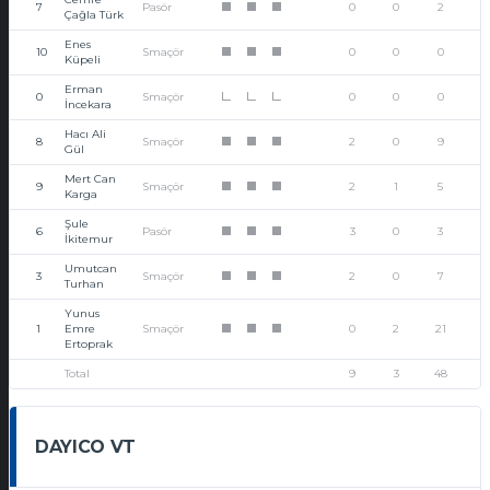
7
Pasör
0
0
2
1
1
1
Çağla Türk
Enes
10
Smaçör
0
0
0
1
1
1
Küpeli
Erman
0
Smaçör
0
0
0
L
L
L
İncekara
Hacı Ali
8
Smaçör
2
0
9
1
1
1
Gül
Mert Can
9
Smaçör
2
1
5
1
1
1
Karga
Şule
6
Pasör
3
0
3
1
1
1
İkitemur
Umutcan
3
Smaçör
2
0
7
1
1
1
Turhan
Yunus
1
Emre
Smaçör
0
2
21
1
1
1
Ertoprak
Total
9
3
48
DAYICO VT