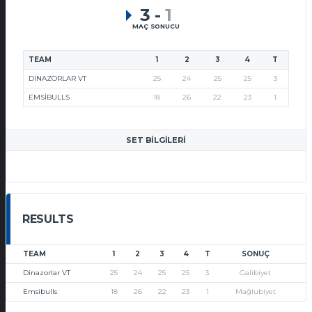
3
-
1
MAÇ SONUCU
TEAM
1
2
3
4
T
DINAZORLAR VT
25
24
25
25
3
EMSIBULLS
18
26
22
23
1
SET BILGILERI
RESULTS
TEAM
1
2
3
4
T
SONUÇ
Dinazorlar VT
25
24
25
25
3
Galibiyet
Emsibulls
18
26
22
23
1
Mağlubiyet