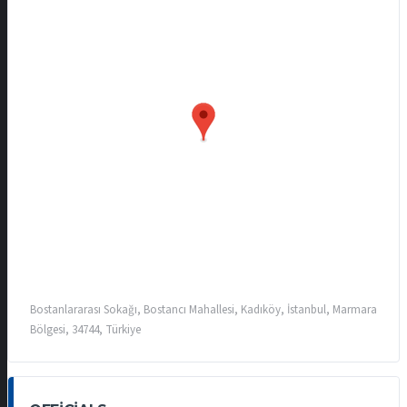
Bostanlararası Sokağı, Bostancı Mahallesi, Kadıköy, İstanbul, Marmara
Bölgesi, 34744, Türkiye