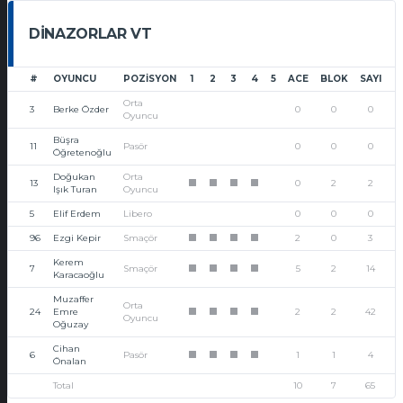
DINAZORLAR VT
#
OYUNCU
POZISYON
1
2
3
4
5
ACE
BLOK
SAYI
Orta
3
Berke Özder
0
0
0
Oyuncu
Büşra
11
Pasör
0
0
0
Öğretenoğlu
Doğukan
Orta
13
0
2
2
1
1
1
1
Işık Turan
Oyuncu
5
Elif Erdem
Libero
0
0
0
96
Ezgi Kepir
Smaçör
2
0
3
1
1
1
1
Kerem
7
Smaçör
5
2
14
1
1
1
1
Karacaoğlu
Muzaffer
Orta
24
Emre
2
2
42
1
1
1
1
Oyuncu
Oğuzay
Cihan
6
Pasör
1
1
4
1
1
1
1
Önalan
Total
10
7
65