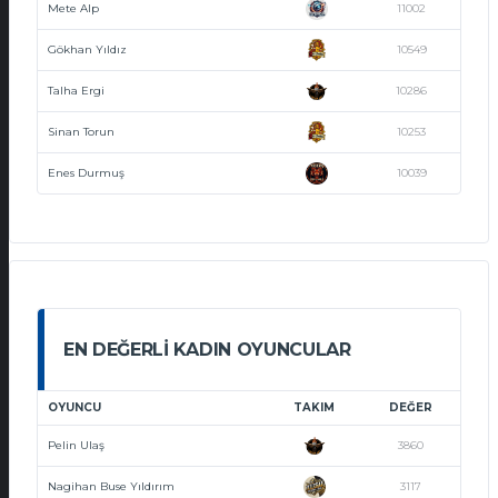
Mete Alp
11002
Gökhan Yıldız
10549
Talha Ergi
10286
Sinan Torun
10253
Enes Durmuş
10039
EN DEĞERLI KADIN OYUNCULAR
OYUNCU
TAKIM
DEĞER
Pelin Ulaş
3860
Nagihan Buse Yıldırım
3117