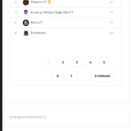
Phenix VT
13
81
Kuva-yi Milliye Doğa Ata VT
14
75
BKS VT
15
72
Emsibulls
16
69
1
2
3
4
5
6
7
SONRAKI
[instagram-feed feed=1]