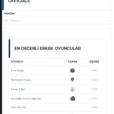
OFFICIALS
HAKEM
TVF Hakemi
EN DEĞERLI ERKEK OYUNCULAR
OYUNCU
TAKIM
DEĞER
Enis Özgü
14360
Ramazan Soylu
12563
Emre Çiftçi
11938
Muzaffer Emre Oğuzay
11423
Hacı Ali Gül
11386