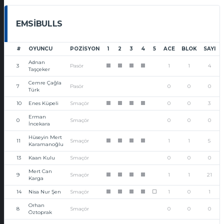
EMSIBULLS
#
OYUNCU
POZISYON
1
2
3
4
5
ACE
BLOK
SAYI
Adnan
3
Pasör
1
1
4
1
1
1
1
Taşçeker
Cemre Çağla
7
Pasör
0
0
0
Türk
10
Enes Küpeli
Smaçör
0
0
3
1
1
1
1
Erman
0
Smaçör
0
0
0
İncekara
Hüseyin Mert
11
Smaçör
1
1
5
1
1
1
1
Karamanoğlu
13
Kaan Kulu
Smaçör
0
0
0
Mert Can
9
Smaçör
1
1
21
1
1
1
1
Karga
14
Nisa Nur Şen
Smaçör
1
0
1
1
1
1
1
0
Orhan
8
Smaçör
0
0
0
Öztoprak