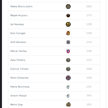
Rabia Burcu Çetin
2850
Başak Kuyucu
2701
Işıl Karataş
2395
Esin Güngör
2295
Jerfi Kantarcı
2210
Merve Yantaç
2156
Aysu Öztanç
2120
Gamze Yılmaz
2060
Pelin Özkısırlar
2055
Maria Bizimova
2031
Sinem Parçal
1975
Nehir Çep
1975