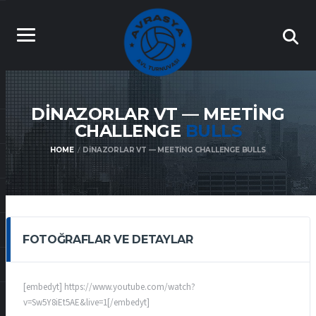
DINAZORLAR VT — MEETING
CHALLENGE
BULLS
HOME
DINAZORLAR VT — MEETING CHALLENGE BULLS
FOTOĞRAFLAR VE DETAYLAR
[embedyt] https://www.youtube.com/watch?
v=Sw5Y8iEt5AE&live=1[/embedyt]