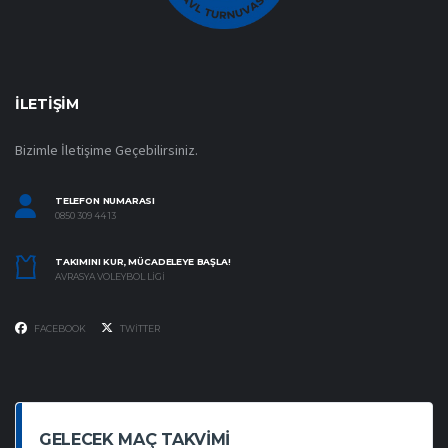
İLETIŞIM
Bizimle İletişime Geçebilirsiniz.
TELEFON NUMARASI
0850 309 44 13
TAKIMINI KUR, MÜCADELEYE BAŞLA!
AVRASYA VOLEYBOL LIGI
FACEBOOK
TWITTER
GELECEK MAÇ TAKVIMI