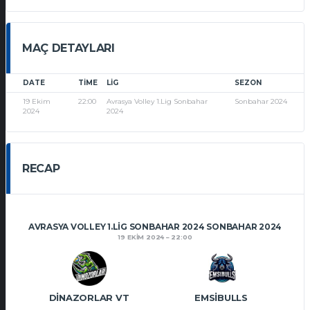
MAÇ DETAYLARI
DATE
TIME
LIG
SEZON
19 Ekim
22:00
Avrasya Volley 1.Lig Sonbahar
Sonbahar 2024
2024
2024
RECAP
AVRASYA VOLLEY 1.LIG SONBAHAR 2024 SONBAHAR 2024
19 EKIM 2024
22:00
DINAZORLAR VT
EMSIBULLS