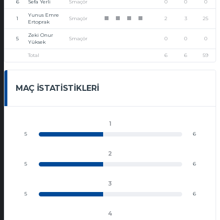
6
Sefa Yerli
Smaçör
0
0
0
Yunus Emre
1
Smaçör
2
3
25
1
1
1
1
Ertoprak
Zeki Onur
5
Smaçör
0
0
0
Yüksek
Total
6
6
59
MAÇ İSTATISTIKLERI
1
5
6
2
5
6
3
5
6
4