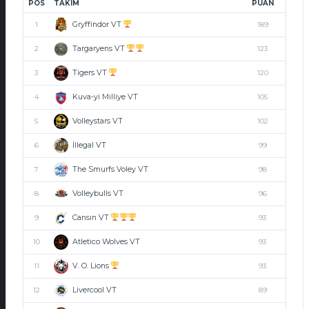
POS
TAKIM
PUAN
Gryffindor VT
1
189
Targaryens VT
2
123
Tigers VT
3
120
Kuva-yi Milliye VT
4
105
Volleystars VT
5
102
İllegal VT
6
99
The Smurfs Voley VT
7
98
Volleybulls VT
8
96
Cansın VT
9
93
Atletico Wolves VT
10
93
V. O. Lions
11
93
Livercool VT
12
89