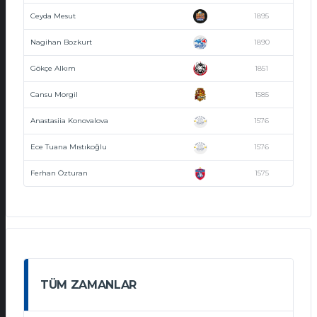
Ceyda Mesut
1895
Nagihan Bozkurt
1890
Gökçe Alkım
1851
Cansu Morgil
1585
Anastasiia Konovalova
1576
Ece Tuana Mıstıkoğlu
1576
Ferhan Özturan
1575
TÜM ZAMANLAR