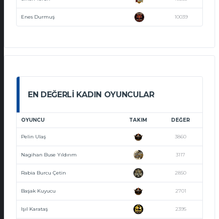
Enes Durmuş
10039
EN DEĞERLI KADIN OYUNCULAR
OYUNCU
TAKIM
DEĞER
Pelin Ulaş
3860
Nagihan Buse Yıldırım
3117
Rabia Burcu Çetin
2850
Başak Kuyucu
2701
Işıl Karataş
2395