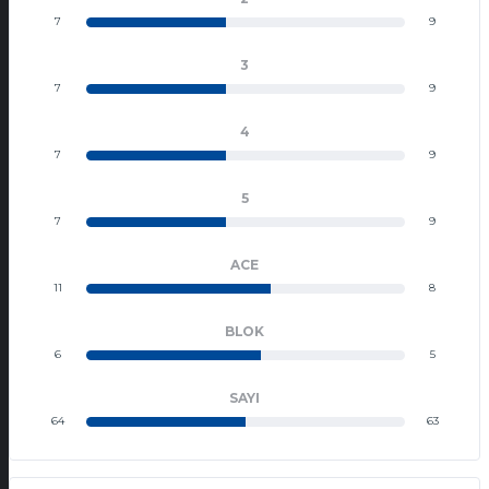
7
9
3
7
9
4
7
9
5
7
9
ACE
11
8
BLOK
6
5
SAYI
64
63