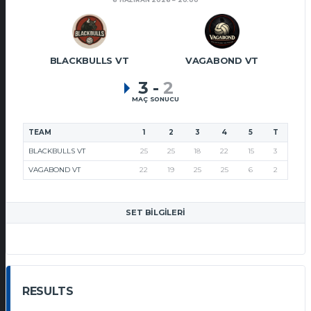
BLACKBULLS VT
VAGABOND VT
3
-
2
MAÇ SONUCU
TEAM
1
2
3
4
5
T
BLACKBULLS VT
25
25
18
22
15
3
VAGABOND VT
22
19
25
25
6
2
SET BILGILERI
RESULTS