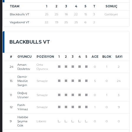
TEAM
1
2
3
4
5
T
SONUÇ
Blackbulls VT
25
25
18
22
15
3
Galibiyet
Vagabond VT
22
19
25
25
6
2
BLACKBULLS VT
#
OYUNCU
POZISYON
1
2
3
4
5
ACE
BLOK
SAYI
Aman
Orta
24
0
1
2
1
1
1
1
1
Dovletov
Oyuncu
Demir
15
Mevlüt
Smaçör
5
0
24
1
1
1
1
1
Sargın
Doğuş
11
Smaçör
0
1
3
1
1
1
1
1
Uzuner
Fatih
12
Smaçör
1
0
9
1
1
1
1
1
Yılmaz
Habibe
9
Şeyma
Libero
0
0
0
L
L
L
L
L
Gök