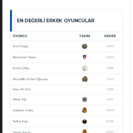
EN DEĞERLI ERKEK OYUNCULAR
OYUNCU
TAKIM
DEĞER
Enis Özgü
14360
Ramazan Soylu
12563
Emre Çiftçi
11938
Muzaffer Emre Oğuzay
11423
Hacı Ali Gül
11386
Mete Alp
11002
Gökhan Yıldız
10549
Talha Ergi
10286
Sinan Torun
10253