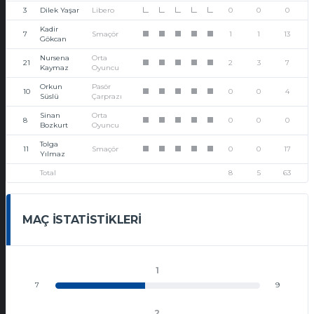
3
Dilek Yaşar
Libero
0
0
0
L
L
L
L
L
Kadir
7
Smaçör
1
1
13
1
1
1
1
1
Gökcan
Nursena
Orta
21
2
3
7
1
1
1
1
1
Kaymaz
Oyuncu
Orkun
Pasör
10
0
0
4
1
1
1
1
1
Süslü
Çarprazı
Sinan
Orta
8
0
0
0
1
1
1
1
1
Bozkurt
Oyuncu
Tolga
11
Smaçör
0
0
17
1
1
1
1
1
Yılmaz
Total
8
5
63
MAÇ İSTATISTIKLERI
1
7
9
2