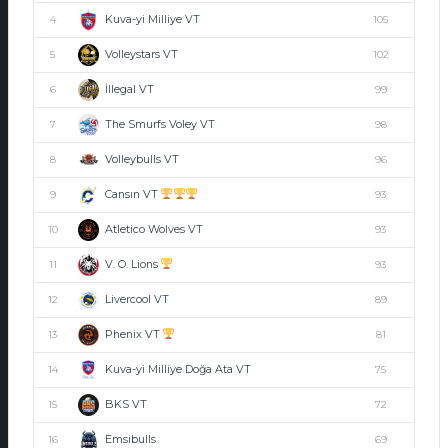
Kuva-yi Milliye VT
4
105
Volleystars VT
5
102
İllegal VT
6
99
The Smurfs Voley VT
7
98
Volleybulls VT
8
96
Cansın VT
9
93
Atletico Wolves VT
10
93
V. O. Lions
11
93
Livercool VT
12
89
Phenix VT
13
81
Kuva-yi Milliye Doğa Ata VT
14
75
BKS VT
15
72
Emsibulls
16
69