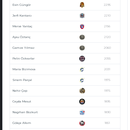
Esin Güngör
2295
Jerfi Kantarcı
2210
Merve Yantaç
2156
Aysu Öztanç
2120
Gamze Yılmaz
2060
Pelin Özkısırlar
2055
Maria Bizimova
2031
Sinem Parçal
1975
Nehir Çep
1975
Ceyda Mesut
1895
Nagihan Bozkurt
1890
Gökçe Alkım
1851