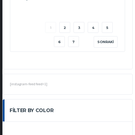
1
2
3
4
5
6
7
SONRAKI
[instagram-feed feed=1]
FILTER BY COLOR