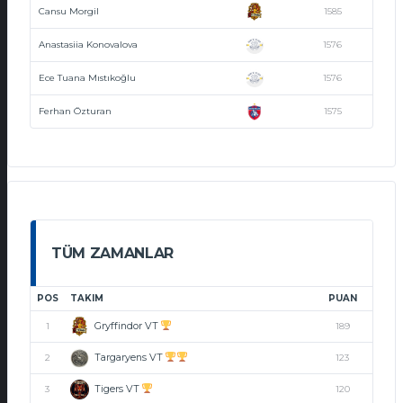
Cansu Morgil
1585
Anastasiia Konovalova
1576
Ece Tuana Mıstıkoğlu
1576
Ferhan Özturan
1575
TÜM ZAMANLAR
POS
TAKIM
PUAN
Gryffindor VT
1
189
Targaryens VT
2
123
Tigers VT
3
120