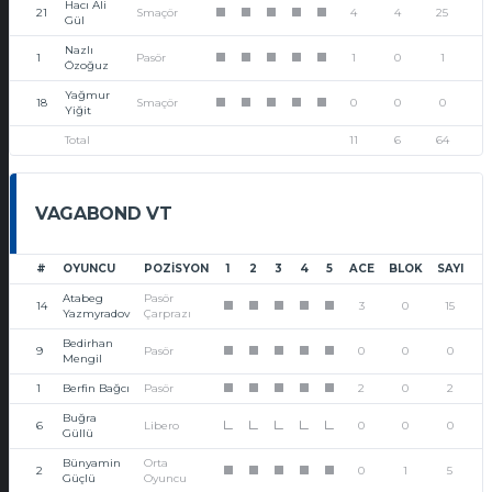
Hacı Ali
21
Smaçör
4
4
25
1
1
1
1
1
Gül
Nazlı
1
Pasör
1
0
1
1
1
1
1
1
Özoğuz
Yağmur
18
Smaçör
0
0
0
1
1
1
1
1
Yiğit
Total
11
6
64
VAGABOND VT
#
OYUNCU
POZISYON
1
2
3
4
5
ACE
BLOK
SAYI
Atabeg
Pasör
14
3
0
15
1
1
1
1
1
Yazmyradov
Çarprazı
Bedirhan
9
Pasör
0
0
0
1
1
1
1
1
Mengil
1
Berfin Bağcı
Pasör
2
0
2
1
1
1
1
1
Buğra
6
Libero
0
0
0
L
L
L
L
L
Güllü
Bünyamin
Orta
2
0
1
5
1
1
1
1
1
Güçlü
Oyuncu