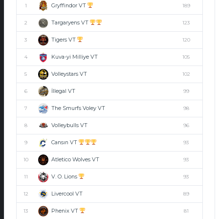
Gryffindor VT
1
189
Targaryens VT
2
123
Tigers VT
3
120
Kuva-yi Milliye VT
4
105
Volleystars VT
5
102
İllegal VT
6
99
The Smurfs Voley VT
7
98
Volleybulls VT
8
96
Cansın VT
9
93
Atletico Wolves VT
10
93
V. O. Lions
11
93
Livercool VT
12
89
Phenix VT
13
81