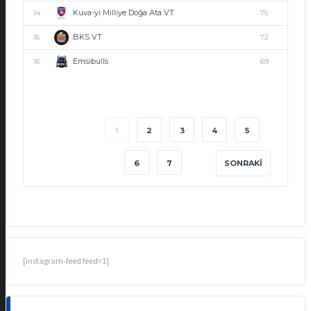
Kuva-yi Milliye Doğa Ata VT
14
75
BKS VT
15
72
Emsibulls
16
69
1
2
3
4
5
6
7
SONRAKI
[instagram-feed feed=1]