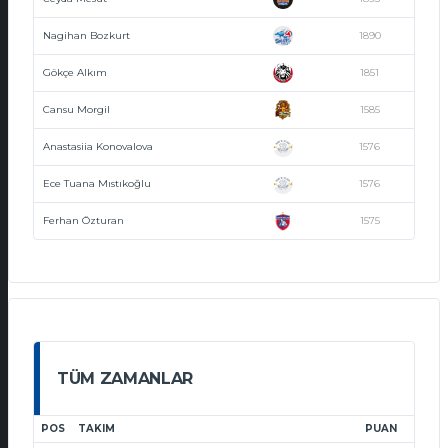
Nagihan Bozkurt
1890
Gökçe Alkım
1851
Cansu Morgil
1585
Anastasiia Konovalova
1576
Ece Tuana Mıstıkoğlu
1576
Ferhan Özturan
1575
TÜM ZAMANLAR
POS
TAKIM
PUAN