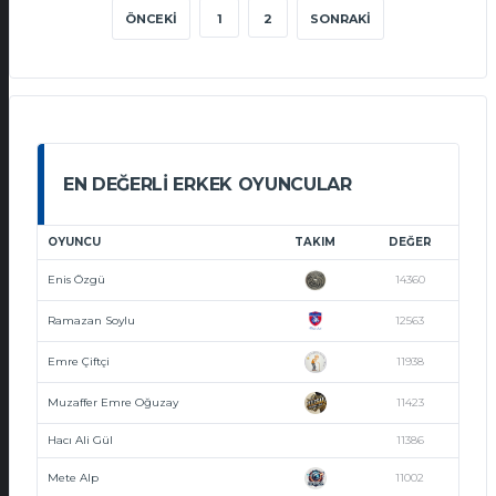
ÖNCEKI
1
2
SONRAKI
EN DEĞERLI ERKEK OYUNCULAR
OYUNCU
TAKIM
DEĞER
Enis Özgü
14360
Ramazan Soylu
12563
Emre Çiftçi
11938
Muzaffer Emre Oğuzay
11423
Hacı Ali Gül
11386
Mete Alp
11002