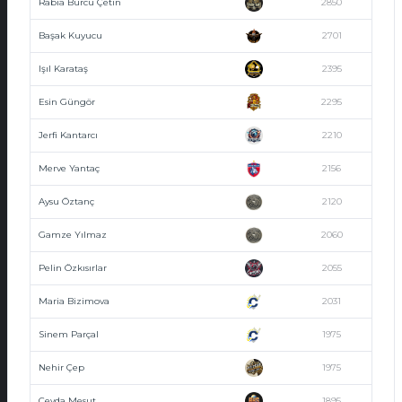
Rabia Burcu Çetin
2850
Başak Kuyucu
2701
Işıl Karataş
2395
Esin Güngör
2295
Jerfi Kantarcı
2210
Merve Yantaç
2156
Aysu Öztanç
2120
Gamze Yılmaz
2060
Pelin Özkısırlar
2055
Maria Bizimova
2031
Sinem Parçal
1975
Nehir Çep
1975
Ceyda Mesut
1895