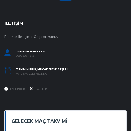
İLETIŞIM
Bizimle İletişime Geçebilirsiniz.
TELEFON NUMARASI
0850 309 44 13
TAKIMINI KUR, MÜCADELEYE BAŞLA!
AVRASYA VOLEYBOL LIGI
FACEBOOK
TWITTER
GELECEK MAÇ TAKVIMI