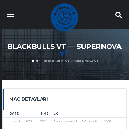
BLACKBULLS VT — SUPERNOVA
VT
HOME
BLACKBULLS VT — SUPERNOVA VT
MAÇ DETAYLARI
DATE
TIME
LIG
14 Haziran 2025
TBD
Avrasya Volley 1.Lig A Grubu Bahar 2025