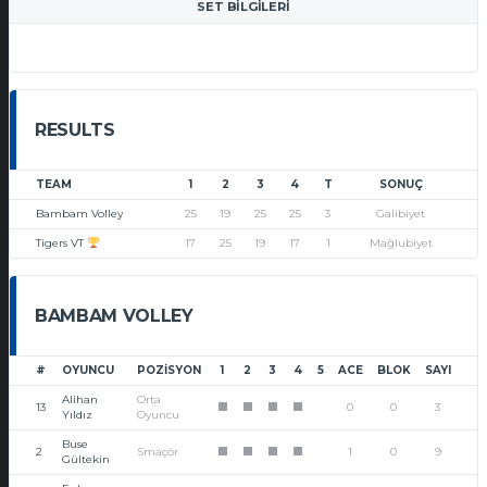
SET BILGILERI
RESULTS
TEAM
1
2
3
4
T
SONUÇ
Bambam Volley
25
19
25
25
3
Galibiyet
Tigers VT
17
25
19
17
1
Mağlubiyet
BAMBAM VOLLEY
#
OYUNCU
POZISYON
1
2
3
4
5
ACE
BLOK
SAYI
Alihan
Orta
13
0
0
3
1
1
1
1
Yıldız
Oyuncu
Buse
2
Smaçör
1
0
9
1
1
1
1
Gültekin