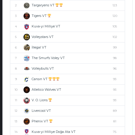
Targaryens VT
2
123
Tigers VT
3
120
Kuva-yi Milliye VT
4
105
Volleystars VT
5
102
İllegal VT
6
99
The Smurfs Voley VT
7
98
Volleybulls VT
8
96
Cansın VT
9
93
Atletico Wolves VT
10
93
V. O. Lions
11
93
Livercool VT
12
89
Phenix VT
13
81
Kuva-yi Milliye Doğa Ata VT
14
75