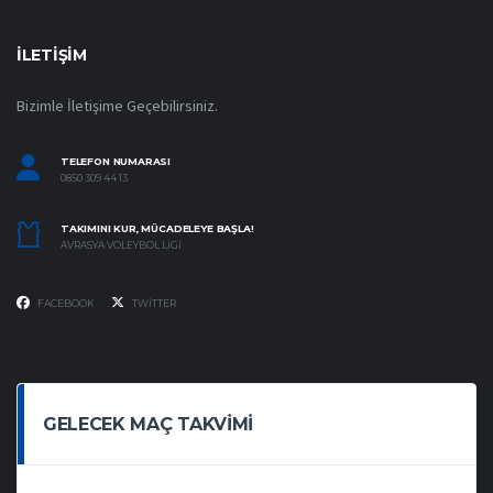
İLETIŞIM
Bizimle İletişime Geçebilirsiniz.
TELEFON NUMARASI
0850 309 44 13
TAKIMINI KUR, MÜCADELEYE BAŞLA!
AVRASYA VOLEYBOL LIGI
FACEBOOK
TWITTER
GELECEK MAÇ TAKVIMI