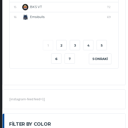
BKS VT
15
72
Emsibulls
16
69
1
2
3
4
5
6
7
SONRAKI
[instagram-feed feed=1]
FILTER BY COLOR