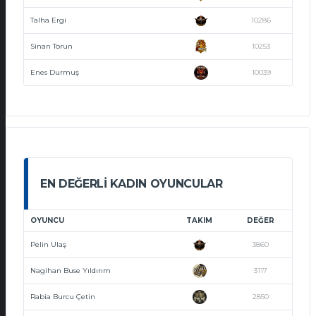
Talha Ergi
10286
Sinan Torun
10253
Enes Durmuş
10039
EN DEĞERLI KADIN OYUNCULAR
OYUNCU
TAKIM
DEĞER
Pelin Ulaş
3860
Nagihan Buse Yıldırım
3117
Rabia Burcu Çetin
2850