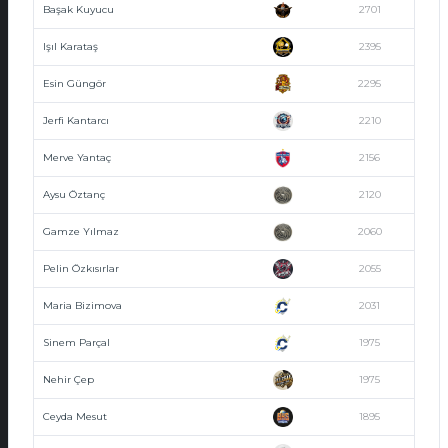
Başak Kuyucu
2701
Işıl Karataş
2395
Esin Güngör
2295
Jerfi Kantarcı
2210
Merve Yantaç
2156
Aysu Öztanç
2120
Gamze Yılmaz
2060
Pelin Özkısırlar
2055
Maria Bizimova
2031
Sinem Parçal
1975
Nehir Çep
1975
Ceyda Mesut
1895