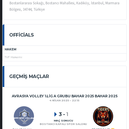
Bostanlararası Sokağı, Bostancı Mahallesi, Kadıköy, İstanbul, Marmara
Bölgesi, 34744, Türkiye
OFFICIALS
HAKEM
TVF Hakemi
GEÇMIŞ MAÇLAR
AVRASYA VOLLEY 1.LIG A GRUBU BAHAR 2025 BAHAR 2025
4 NISAN 2025
22:15
3
-
1
MAÇ SONUCU
BOSTANCI KAPALI SPOR SALONU