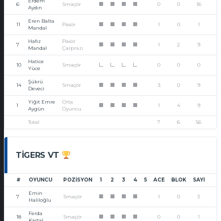
Erdem
6
Smaçör
0
0
16
1
1
1
1
Aydın
Eren Balta
11
Pasör
1
0
1
1
1
1
1
Mandal
Hafız
Pasör
7
1
2
9
1
1
1
1
Mandal
Çarprazı
Hatice
10
Smaçör
0
0
0
L
L
L
L
Yüce
Şükrü
14
Smaçör
3
0
9
1
1
1
1
Deveci
Yiğit Emre
Orta
1
1
4
9
1
1
1
1
Aygün
Oyuncu
Total
7
6
56
TIGERS VT
#
OYUNCU
POZISYON
1
2
3
4
5
ACE
BLOK
SAYI
Emin
7
Smaçör
1
0
3
1
1
1
1
Haliloğlu
Ferda
18
Smaçör
0
0
1
1
1
1
1
Kartal