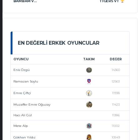
BAMBAM VOLLEY
TIGERS VT
EN DEĞERLI ERKEK OYUNCULAR
OYUNCU
TAKIM
DEĞER
Enis Özgü
14360
Ramazan Soylu
12563
Emre Çiftçi
11938
Muzaffer Emre Oğuzay
11423
Hacı Ali Gül
11386
Mete Alp
11002
Gökhan Yıldız
10549