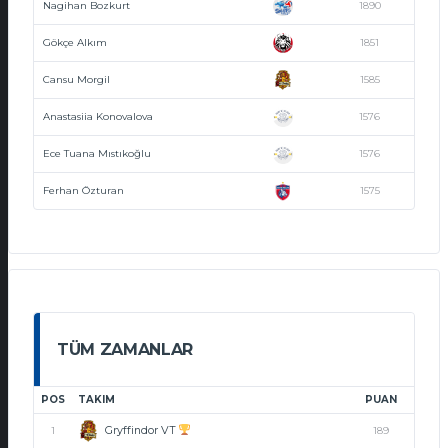
Nagihan Bozkurt
1890
Gökçe Alkım
1851
Cansu Morgil
1585
Anastasiia Konovalova
1576
Ece Tuana Mıstıkoğlu
1576
Ferhan Özturan
1575
TÜM ZAMANLAR
POS
TAKIM
PUAN
Gryffindor VT
1
189