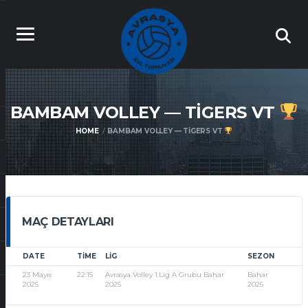
BAMBAM VOLLEY — TIGERS VT
HOME
BAMBAM VOLLEY — TIGERS VT
MAÇ DETAYLARI
DATE
TIME
LIG
SEZON
23 Mayıs
22:15
Avrasya Volley 1.Lig A Grubu Bahar
Bahar
2025
2025
2025