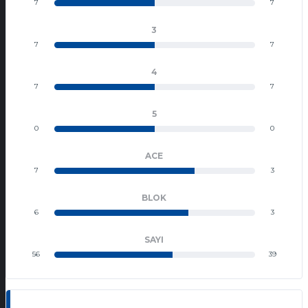
7
7
3
7
7
4
7
7
5
0
0
ACE
7
3
BLOK
6
3
SAYI
56
39