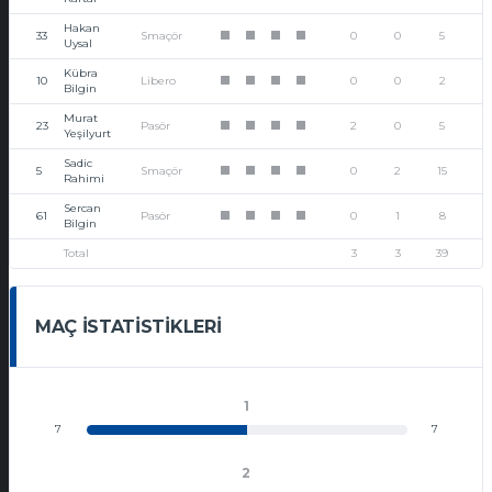
Hakan
33
Smaçör
0
0
5
1
1
1
1
Uysal
Kübra
10
Libero
0
0
2
1
1
1
1
Bilgin
Murat
23
Pasör
2
0
5
1
1
1
1
Yeşilyurt
Sadic
5
Smaçör
0
2
15
1
1
1
1
Rahimi
Sercan
61
Pasör
0
1
8
1
1
1
1
Bilgin
Total
3
3
39
MAÇ İSTATISTIKLERI
1
7
7
2