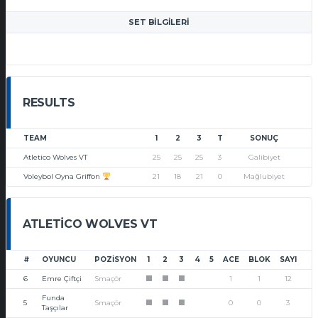
SET BILGILERI
RESULTS
TEAM
1
2
3
T
SONUÇ
Atletico Wolves VT
25
25
25
3
Galibiyet
Voleybol Oyna Griffon
21
18
21
0
Mağlubiyet
ATLETICO WOLVES VT
#
OYUNCU
POZISYON
1
2
3
4
5
ACE
BLOK
SAYI
6
Emre Çiftçi
Smaçör
1
1
12
1
1
1
Funda
5
Smaçör
0
0
3
1
1
1
Taşçılar