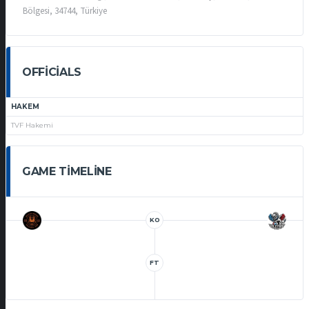
Bölgesi, 34744, Türkiye
OFFICIALS
HAKEM
TVF Hakemi
GAME TIMELINE
KO
FT