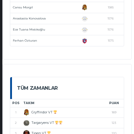
Cansu Morgil
1585
Anastasiia Konovalova
1576
Ece Tuana Mıstıkoğlu
1576
Ferhan Özturan
1575
TÜM ZAMANLAR
POS
TAKIM
PUAN
Gryffindor VT
1
189
Targaryens VT
2
123
Tigers VT
3
120