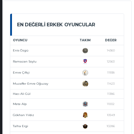
EN DEĞERLI ERKEK OYUNCULAR
OYUNCU
TAKIM
DEĞER
Enis Özgü
14360
Ramazan Soylu
12563
Emre Çiftçi
11938
Muzaffer Emre Oğuzay
11423
Hacı Ali Gül
11386
Mete Alp
11002
Gökhan Yıldız
10549
Talha Ergi
10286