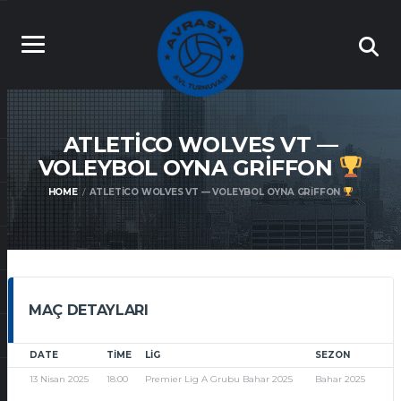
ATLETICO WOLVES VT —
VOLEYBOL OYNA GRIFFON
HOME
ATLETICO WOLVES VT — VOLEYBOL OYNA GRIFFON
MAÇ DETAYLARI
DATE
TIME
LIG
SEZON
13 Nisan 2025
18:00
Premier Lig A Grubu Bahar 2025
Bahar 2025