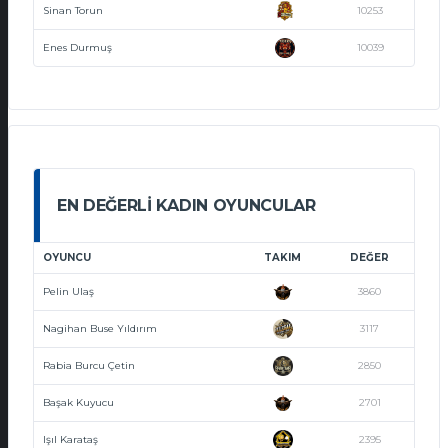
Sinan Torun
10253
Enes Durmuş
10039
EN DEĞERLI KADIN OYUNCULAR
OYUNCU
TAKIM
DEĞER
Pelin Ulaş
3860
Nagihan Buse Yıldırım
3117
Rabia Burcu Çetin
2850
Başak Kuyucu
2701
Işıl Karataş
2395