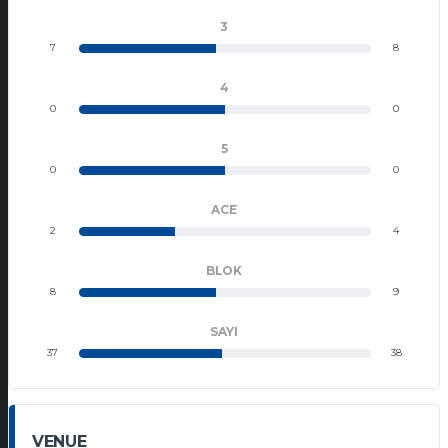
3
7
8
4
0
0
5
0
0
ACE
2
4
BLOK
8
9
SAYI
37
38
VENUE