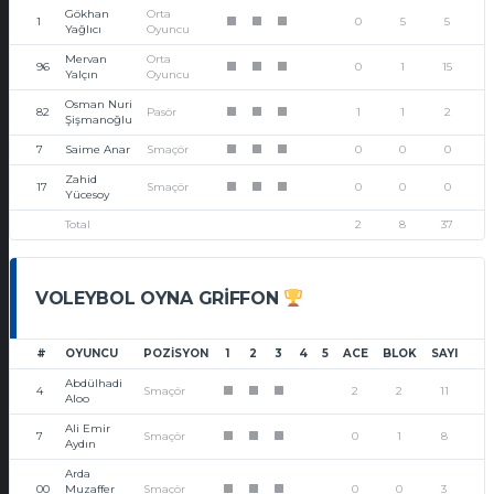
Gökhan
Orta
1
0
5
5
1
1
1
Yağlıcı
Oyuncu
Mervan
Orta
96
0
1
15
1
1
1
Yalçın
Oyuncu
Osman Nuri
82
Pasör
1
1
2
1
1
1
Şişmanoğlu
7
Saime Anar
Smaçör
0
0
0
1
1
1
Zahid
17
Smaçör
0
0
0
1
1
1
Yücesoy
Total
2
8
37
VOLEYBOL OYNA GRIFFON
#
OYUNCU
POZISYON
1
2
3
4
5
ACE
BLOK
SAYI
Abdülhadi
4
Smaçör
2
2
11
1
1
1
Aloo
Ali Emir
7
Smaçör
0
1
8
1
1
1
Aydın
Arda
00
Muzaffer
Smaçör
0
0
3
1
1
1