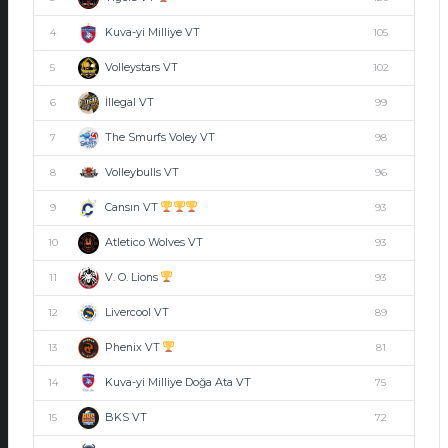
Kuva-yi Milliye VT
4
105
Volleystars VT
5
102
İllegal VT
6
99
The Smurfs Voley VT
7
98
Volleybulls VT
8
96
Cansın VT
9
93
Atletico Wolves VT
10
93
V. O. Lions
11
93
Livercool VT
12
89
Phenix VT
13
81
Kuva-yi Milliye Doğa Ata VT
14
75
BKS VT
15
72