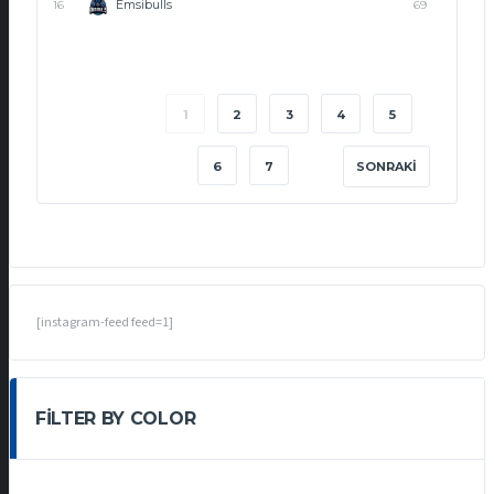
Emsibulls
16
69
1
2
3
4
5
6
7
SONRAKI
[instagram-feed feed=1]
FILTER BY COLOR