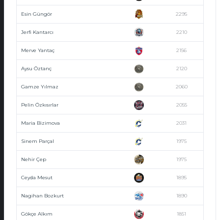
Esin Güngör
2295
Jerfi Kantarcı
2210
Merve Yantaç
2156
Aysu Öztanç
2120
Gamze Yılmaz
2060
Pelin Özkısırlar
2055
Maria Bizimova
2031
Sinem Parçal
1975
Nehir Çep
1975
Ceyda Mesut
1895
Nagihan Bozkurt
1890
Gökçe Alkım
1851