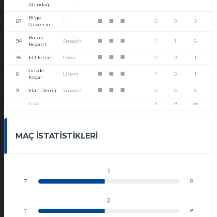
Altındağ
Bilge
87
-
0
0
0
1
1
1
Güvercin
Burak
94
Smaçör
1
1
6
1
1
1
Beyazıt
95
Elif Erhan
Pasör
0
0
1
1
1
1
Gözde
6
Libero
1
0
1
1
1
1
Kaçar
9
İrfan Demir
Smaçör
0
5
8
1
1
1
Total
4
9
38
MAÇ İSTATISTIKLERI
1
7
8
2
7
8