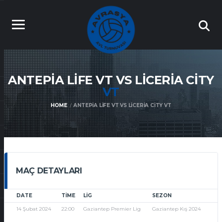
ANTEPIA LIFE VT VS LICERIA CITY
VT
HOME
ANTEPIA LIFE VT VS LICERIA CITY VT
MAÇ DETAYLARI
DATE
TIME
LIG
SEZON
14 Şubat 2024
22:00
Gaziantep Premier Lig
Gaziantep Kış 2024