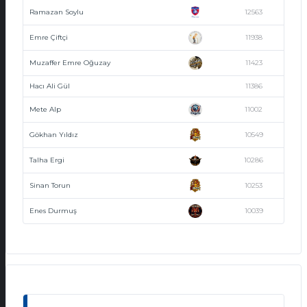
Ramazan Soylu
12563
Emre Çiftçi
11938
Muzaffer Emre Oğuzay
11423
Hacı Ali Gül
11386
Mete Alp
11002
Gökhan Yıldız
10549
Talha Ergi
10286
Sinan Torun
10253
Enes Durmuş
10039