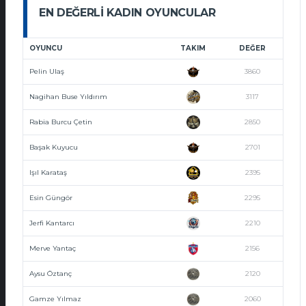
EN DEĞERLI KADIN OYUNCULAR
OYUNCU
TAKIM
DEĞER
Pelin Ulaş
3860
Nagihan Buse Yıldırım
3117
Rabia Burcu Çetin
2850
Başak Kuyucu
2701
Işıl Karataş
2395
Esin Güngör
2295
Jerfi Kantarcı
2210
Merve Yantaç
2156
Aysu Öztanç
2120
Gamze Yılmaz
2060