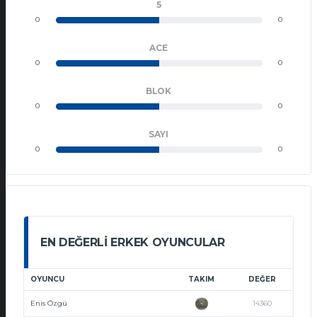
5
0
0
ACE
0
0
BLOK
0
0
SAYI
0
0
EN DEĞERLI ERKEK OYUNCULAR
OYUNCU
TAKIM
DEĞER
Enis Özgü
14360