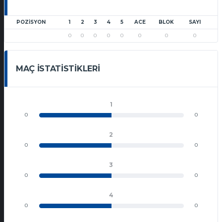
POZISYON
1
2
3
4
5
ACE
BLOK
SAYI
0
0
0
0
0
0
0
0
MAÇ İSTATISTIKLERI
1
0
0
2
0
0
3
0
0
4
0
0