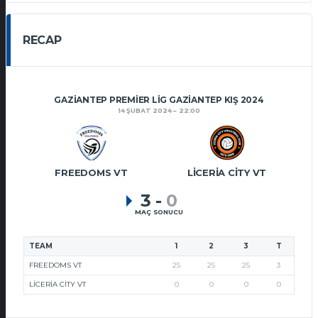
RECAP
GAZIANTEP PREMIER LIG GAZIANTEP KIŞ 2024
14 ŞUBAT 2024
22:00
FREEDOMS VT
LICERIA CITY VT
3
-
0
MAÇ SONUCU
TEAM
1
2
3
T
FREEDOMS VT
25
25
25
3
LICERIA CITY VT
0
0
0
0