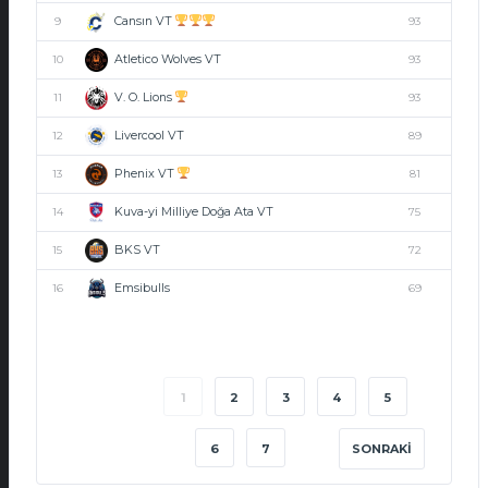
Cansın VT
9
93
Atletico Wolves VT
10
93
V. O. Lions
11
93
Livercool VT
12
89
Phenix VT
13
81
Kuva-yi Milliye Doğa Ata VT
14
75
BKS VT
15
72
Emsibulls
16
69
1
2
3
4
5
6
7
SONRAKI