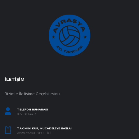
İLETIŞIM
Bizimle İletişime Geçebilirsiniz.
TELEFON NUMARASI
0850 309 44 13
TAKIMINI KUR, MÜCADELEYE BAŞLA!
AVRASYA VOLEYBOL LIGI