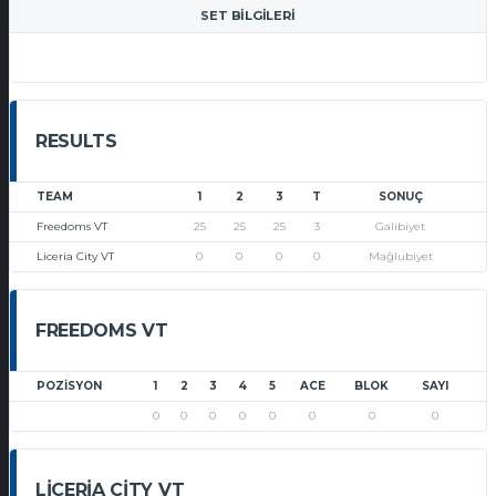
SET BILGILERI
RESULTS
TEAM
1
2
3
T
SONUÇ
Freedoms VT
25
25
25
3
Galibiyet
Liceria City VT
0
0
0
0
Mağlubiyet
FREEDOMS VT
POZISYON
1
2
3
4
5
ACE
BLOK
SAYI
0
0
0
0
0
0
0
0
LICERIA CITY VT