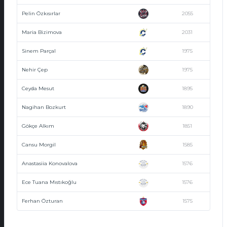
Pelin Özkısırlar
2055
Maria Bizimova
2031
Sinem Parçal
1975
Nehir Çep
1975
Ceyda Mesut
1895
Nagihan Bozkurt
1890
Gökçe Alkım
1851
Cansu Morgil
1585
Anastasiia Konovalova
1576
Ece Tuana Mıstıkoğlu
1576
Ferhan Özturan
1575