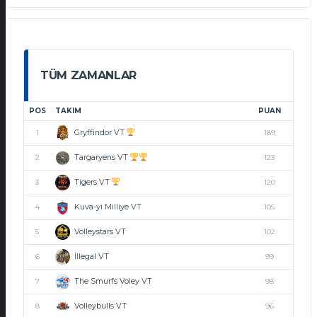
TÜM ZAMANLAR
POS
TAKIM
PUAN
Gryffindor VT
1
189
Targaryens VT
2
123
Tigers VT
3
120
Kuva-yi Milliye VT
4
105
Volleystars VT
5
102
İllegal VT
6
99
The Smurfs Voley VT
7
98
Volleybulls VT
8
96