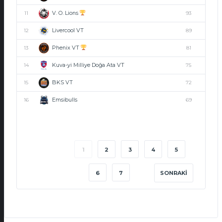
V. O. Lions
11
93
Livercool VT
12
89
Phenix VT
13
81
Kuva-yi Milliye Doğa Ata VT
14
75
BKS VT
15
72
Emsibulls
16
69
1
2
3
4
5
6
7
SONRAKI