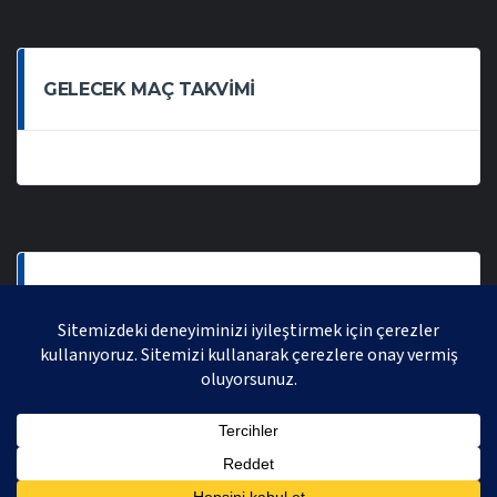
GELECEK MAÇ TAKVIMI
SON OYNANAN MAÇLAR
AVRASYA VOLEYBOL LIGI 2021 | AVRASYA SPORTIF FAALIYETLER ORGANIZASYONUDUR,