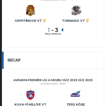
GRYFFINDOR VT
TORNADO VT
1
-
3
MAÇ SONUCU
RECAP
AVRASYA PREMIER LIG A GRUBU GÜZ 2025 GÜZ 2025
17 OCAK 2026
18:00
KUVA-YI MILLIYE VT
TERS KÖŞE