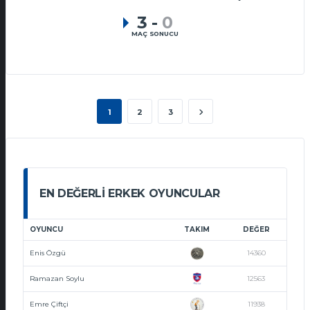
3
-
0
MAÇ SONUCU
1
2
3
EN DEĞERLI ERKEK OYUNCULAR
OYUNCU
TAKIM
DEĞER
Enis Özgü
14360
Ramazan Soylu
12563
Emre Çiftçi
11938