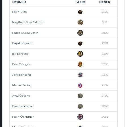
OYUNCU
TAKIM
DEĞER
Pelin Ulaş
3860
Nagihan Buse Yıldırım
3117
Rabia Burcu Çetin
2850
Başak Kuyucu
2701
Işıl Karataş
2395
Esin Güngör
2295
Jerfi Kantarcı
2210
Merve Yantaç
2156
Aysu Öztanç
2120
Gamze Yılmaz
2060
Pelin Özkısırlar
2055