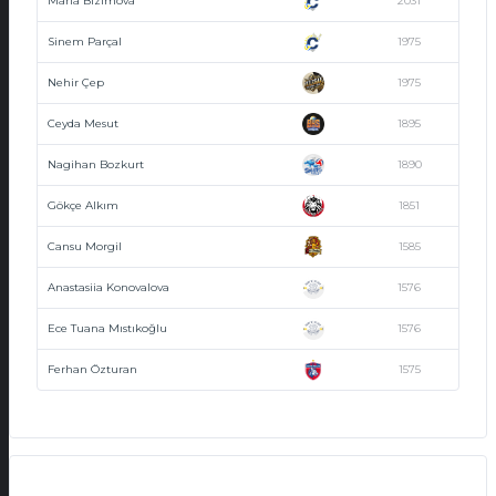
Maria Bizimova
2031
Sinem Parçal
1975
Nehir Çep
1975
Ceyda Mesut
1895
Nagihan Bozkurt
1890
Gökçe Alkım
1851
Cansu Morgil
1585
Anastasiia Konovalova
1576
Ece Tuana Mıstıkoğlu
1576
Ferhan Özturan
1575