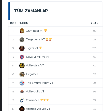
TÜM ZAMANLAR
POS
TAKIM
PUAN
Gryffindor VT
1
189
Targaryens VT
2
123
Tigers VT
3
120
Kuva-yi Milliye VT
4
105
Volleystars VT
5
102
İllegal VT
6
99
The Smurfs Voley VT
7
98
Volleybulls VT
8
96
Cansın VT
9
93
Atletico Wolves VT
10
93