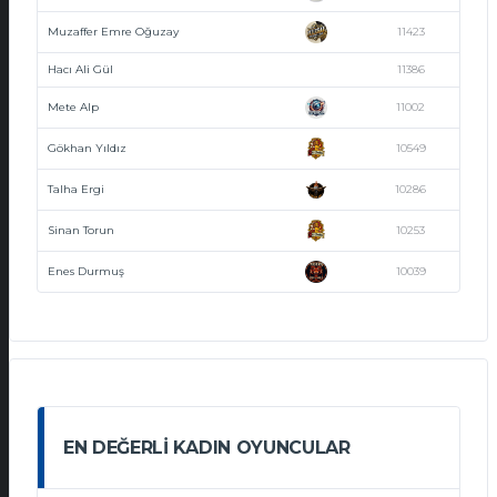
Muzaffer Emre Oğuzay
11423
Hacı Ali Gül
11386
Mete Alp
11002
Gökhan Yıldız
10549
Talha Ergi
10286
Sinan Torun
10253
Enes Durmuş
10039
EN DEĞERLI KADIN OYUNCULAR