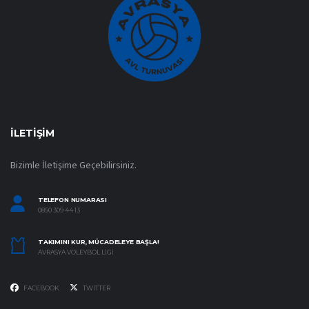
İLETIŞIM
Bizimle İletişime Geçebilirsiniz.
TELEFON NUMARASI
0850 309 44 13
TAKIMINI KUR, MÜCADELEYE BAŞLA!
AVRASYA VOLEYBOL LIGI
FACEBOOK
TWITTER