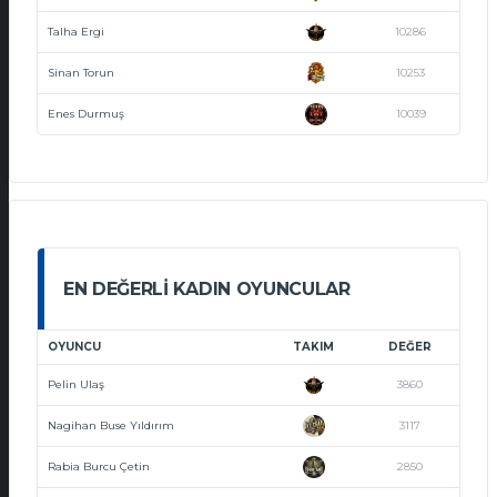
Talha Ergi
10286
Sinan Torun
10253
Enes Durmuş
10039
EN DEĞERLI KADIN OYUNCULAR
OYUNCU
TAKIM
DEĞER
Pelin Ulaş
3860
Nagihan Buse Yıldırım
3117
Rabia Burcu Çetin
2850