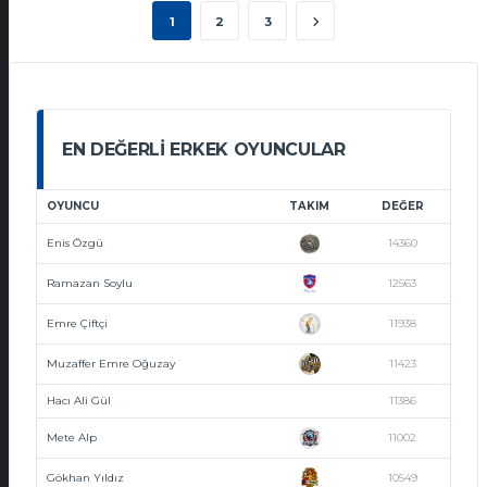
1
2
3
EN DEĞERLI ERKEK OYUNCULAR
OYUNCU
TAKIM
DEĞER
Enis Özgü
14360
Ramazan Soylu
12563
Emre Çiftçi
11938
Muzaffer Emre Oğuzay
11423
Hacı Ali Gül
11386
Mete Alp
11002
Gökhan Yıldız
10549