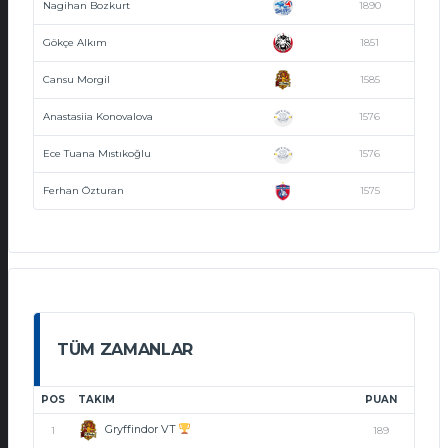
Nagihan Bozkurt
1890
Gökçe Alkım
1851
Cansu Morgil
1585
Anastasiia Konovalova
1576
Ece Tuana Mıstıkoğlu
1576
Ferhan Özturan
1575
TÜM ZAMANLAR
POS
TAKIM
PUAN
Gryffindor VT
1
189