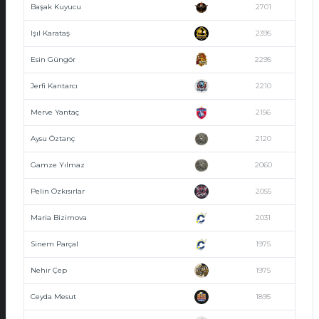
Başak Kuyucu
2701
Işıl Karataş
2395
Esin Güngör
2295
Jerfi Kantarcı
2210
Merve Yantaç
2156
Aysu Öztanç
2120
Gamze Yılmaz
2060
Pelin Özkısırlar
2055
Maria Bizimova
2031
Sinem Parçal
1975
Nehir Çep
1975
Ceyda Mesut
1895