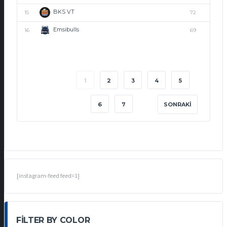
BKS VT
15
72
Emsibulls
16
69
1
2
3
4
5
6
7
SONRAKI
[instagram-feed feed=1]
FILTER BY COLOR