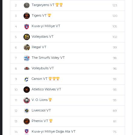
Targaryens VT
2
123
Tigers VT
3
120
Kuva-yi Milliye VT
4
105
Volleystars VT
5
102
İllegal VT
6
99
The Smurfs Voley VT
7
98
Volleybulls VT
8
96
Cansın VT
9
93
Atletico Wolves VT
10
93
V. O. Lions
11
93
Livercool VT
12
89
Phenix VT
13
81
Kuva-yi Milliye Doğa Ata VT
14
75