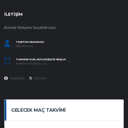
İLETIŞIM
Bizimle İletişime Geçebilirsiniz.
TELEFON NUMARASI
0850 309 44 13
TAKIMINI KUR, MÜCADELEYE BAŞLA!
AVRASYA VOLEYBOL LIGI
FACEBOOK
TWITTER
GELECEK MAÇ TAKVIMI